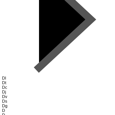
Dl
Dt
Dc
Dj
Dv
Ds
Dg
D