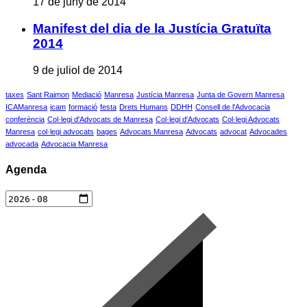
17 de juny de 2014
Manifest del dia de la Justícia Gratuïta
2014
9 de juliol de 2014
taxes
Sant Raimon
Mediació
Manresa
Justícia Manresa
Junta de Govern Manresa
ICAManresa
icam
formació
festa
Drets Humans
DDHH
Consell de l'Advocacia
conferència
Col·legi d'Advocats de Manresa
Col·legi d'Advocats
Col·legi Advocats
Manresa
col·legi advocats
bages
Advocats Manresa
Advocats
advocat
Advocades
advocada
Advocacia Manresa
Agenda