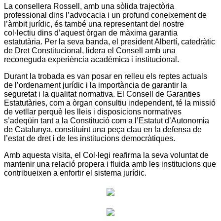
La consellera Rossell, amb una sòlida trajectòria
professional dins l’advocacia i un profund coneixement de
l’àmbit jurídic, és també una representant del nostre
col·lectiu dins d’aquest òrgan de màxima garantia
estatutària. Per la seva banda, el president Albertí, catedràtic
de Dret Constitucional, lidera el Consell amb una
reconeguda experiència acadèmica i institucional.
Durant la trobada es van posar en relleu els reptes actuals
de l’ordenament jurídic i la importància de garantir la
seguretat i la qualitat normativa. El Consell de Garanties
Estatutàries, com a òrgan consultiu independent, té la missió
de vetllar perquè les lleis i disposicions normatives
s’adeqüin tant a la Constitució com a l’Estatut d’Autonomia
de Catalunya, constituint una peça clau en la defensa de
l’estat de dret i de les institucions democràtiques.
Amb aquesta visita, el Col·legi reafirma la seva voluntat de
mantenir una relació propera i fluida amb les institucions que
contribueixen a enfortir el sistema jurídic.