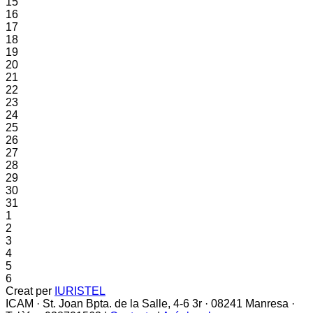
15
16
17
18
19
20
21
22
23
24
25
26
27
28
29
30
31
1
2
3
4
5
6
Creat per
IURISTEL
ICAM · St. Joan Bpta. de la Salle, 4-6 3r · 08241 Manresa ·