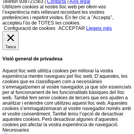
Telèfon 938721563 |
Contacta
|
Avís legal
Utilitzem cookies al nostre lloc web per oferir-vos
l’experiència més rellevant recordant les vostres
preferències i repetint visites. En fer clic a "Accepta",
accepteu l'ús de TOTES les cookies.
Configuració de cookies
ACCEPTAR
Llegeix més
Tanca
Visió general de privadesa
Aquest lloc web utilitza cookies per millorar la vostra
experiència mentre navegueu pel lloc web. D’aquestes, les
cookies que es classifiquen com a necessàries
s’emmagatzemen al vostre navegador, ja que són essencials
per al funcionament de les funcionalitats bàsiques del lloc
web. També fem servir cookies de tercers que ens ajuden a
analitzar i entendre com utilitzeu aquest lloc web. Aquestes
cookies s’emmagatzemaran al vostre navegador només amb
el vostre consentiment. També teniu l’opció de desactivar
aquestes cookies. Però desactivar algunes d’aquestes
cookies pot afectar la vostra experiència de navegació.
Necessaries