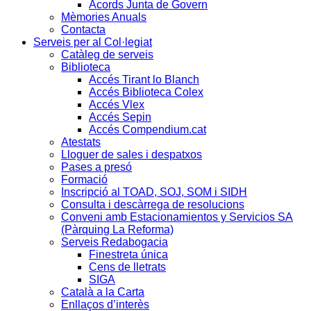
Acords Junta de Govern
Mèmories Anuals
Contacta
Serveis per al Col·legiat
Catàleg de serveis
Biblioteca
Accés Tirant lo Blanch
Accés Biblioteca Colex
Accés Vlex
Accés Sepin
Accés Compendium.cat
Atestats
Lloguer de sales i despatxos
Pases a presó
Formació
Inscripció al TOAD, SOJ, SOM i SIDH
Consulta i descàrrega de resolucions
Conveni amb Estacionamientos y Servicios SA
(Pàrquing La Reforma)
Serveis Redabogacia
Finestreta única
Cens de lletrats
SIGA
Català a la Carta
Enllaços d’interès