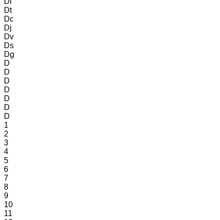
Dl
Dt
Dc
Dj
Dv
Ds
Dg
D
D
D
D
D
D
D
1
2
3
4
5
6
7
8
9
10
11