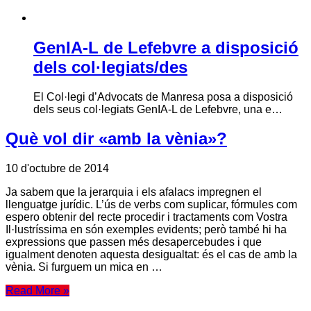
GenIA-L de Lefebvre a disposició
dels col·legiats/des
El Col·legi d’Advocats de Manresa posa a disposició
dels seus col·legiats GenIA-L de Lefebvre, una e…
Què vol dir «amb la vènia»?
10 d'octubre de 2014
Ja sabem que la jerarquia i els afalacs impregnen el
llenguatge jurídic. L’ús de verbs com suplicar, fórmules com
espero obtenir del recte procedir i tractaments com Vostra
Il·lustríssima en són exemples evidents; però també hi ha
expressions que passen més desapercebudes i que
igualment denoten aquesta desigualtat: és el cas de amb la
vènia. Si furguem un mica en …
Read More »