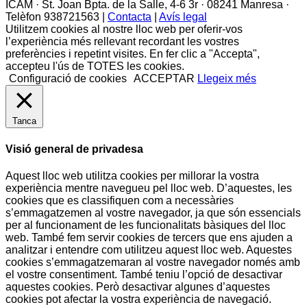
ICAM · St. Joan Bpta. de la Salle, 4-6 3r · 08241 Manresa ·
Telèfon 938721563 |
Contacta
|
Avís legal
Utilitzem cookies al nostre lloc web per oferir-vos
l’experiència més rellevant recordant les vostres
preferències i repetint visites. En fer clic a "Accepta",
accepteu l'ús de TOTES les cookies.
Configuració de cookies
ACCEPTAR
Llegeix més
Tanca
Visió general de privadesa
Aquest lloc web utilitza cookies per millorar la vostra
experiència mentre navegueu pel lloc web. D’aquestes, les
cookies que es classifiquen com a necessàries
s’emmagatzemen al vostre navegador, ja que són essencials
per al funcionament de les funcionalitats bàsiques del lloc
web. També fem servir cookies de tercers que ens ajuden a
analitzar i entendre com utilitzeu aquest lloc web. Aquestes
cookies s’emmagatzemaran al vostre navegador només amb
el vostre consentiment. També teniu l’opció de desactivar
aquestes cookies. Però desactivar algunes d’aquestes
cookies pot afectar la vostra experiència de navegació.