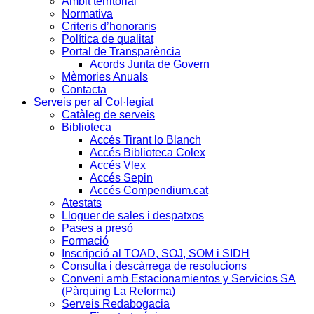
Àmbit territorial
Normativa
Criteris d’honoraris
Política de qualitat
Portal de Transparència
Acords Junta de Govern
Mèmories Anuals
Contacta
Serveis per al Col·legiat
Catàleg de serveis
Biblioteca
Accés Tirant lo Blanch
Accés Biblioteca Colex
Accés Vlex
Accés Sepin
Accés Compendium.cat
Atestats
Lloguer de sales i despatxos
Pases a presó
Formació
Inscripció al TOAD, SOJ, SOM i SIDH
Consulta i descàrrega de resolucions
Conveni amb Estacionamientos y Servicios SA
(Pàrquing La Reforma)
Serveis Redabogacia