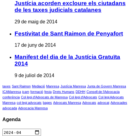
Justícia acorden excloure els ciutadans
de les taxes judicials catalanes
29 de maig de 2014
Festivitat de Sant Raimon de Penyafort
17 de juny de 2014
Manifest del dia de la Justícia Gratuïta
2014
9 de juliol de 2014
taxes
Sant Raimon
Mediació
Manresa
Justícia Manresa
Junta de Govern Manresa
ICAManresa
icam
formació
festa
Drets Humans
DDHH
Consell de l'Advocacia
conferència
Col·legi d'Advocats de Manresa
Col·legi d'Advocats
Col·legi Advocats
Manresa
col·legi advocats
bages
Advocats Manresa
Advocats
advocat
Advocades
advocada
Advocacia Manresa
Agenda