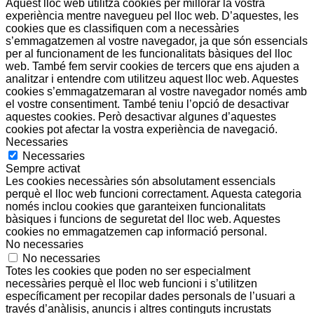
Aquest lloc web utilitza cookies per millorar la vostra
experiència mentre navegueu pel lloc web. D’aquestes, les
cookies que es classifiquen com a necessàries
s’emmagatzemen al vostre navegador, ja que són essencials
per al funcionament de les funcionalitats bàsiques del lloc
web. També fem servir cookies de tercers que ens ajuden a
analitzar i entendre com utilitzeu aquest lloc web. Aquestes
cookies s’emmagatzemaran al vostre navegador només amb
el vostre consentiment. També teniu l’opció de desactivar
aquestes cookies. Però desactivar algunes d’aquestes
cookies pot afectar la vostra experiència de navegació.
Necessaries
Necessaries
Sempre activat
Les cookies necessàries són absolutament essencials
perquè el lloc web funcioni correctament. Aquesta categoria
només inclou cookies que garanteixen funcionalitats
bàsiques i funcions de seguretat del lloc web. Aquestes
cookies no emmagatzemen cap informació personal.
No necessaries
No necessaries
Totes les cookies que poden no ser especialment
necessàries perquè el lloc web funcioni i s’utilitzen
específicament per recopilar dades personals de l’usuari a
través d’anàlisis, anuncis i altres continguts incrustats