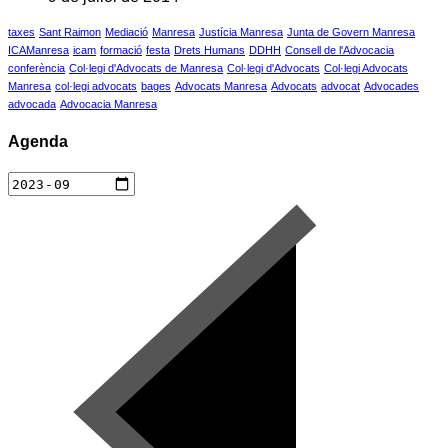
taxes
Sant Raimon
Mediació
Manresa
Justícia Manresa
Junta de Govern Manresa
ICAManresa
icam
formació
festa
Drets Humans
DDHH
Consell de l'Advocacia
conferència
Col·legi d'Advocats de Manresa
Col·legi d'Advocats
Col·legi Advocats
Manresa
col·legi advocats
bages
Advocats Manresa
Advocats
advocat
Advocades
advocada
Advocacia Manresa
Agenda