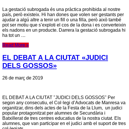
La gestació subrogada és una pràctica prohibida al nostre
país, però existeix. Hi han dones que volen ser gestants per
ajudar a algú altre a tenir un fill o una filla, però això també
pot ser motiu que s’exploti el cos de la dona i es converteixin
els nadons en un producte. Darrera la gestació subrogada hi
ha tot un …
Read More »
EL DEBAT A LA CIUTAT «JUDICI
DELS GOSSOS»
26 de març de 2019
EL DEBAT A LA CIUTAT "JUDICI DELS GOSSOS" Per
segon any consecutiu, el Col·legi d’Advocats de Manresa va
organitzar, dins dels actes de la Festa de la Llum, un judici
popular protagonitzat per alumnes de Secundària i
Batxillerat de tres centres educatius de la nostra ciutat. Els
alumnes, que van participar en el judici amb el suport de tres
col·legiats …