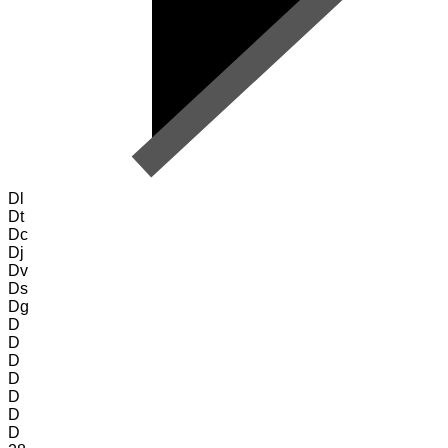
Dl
Dt
Dc
Dj
Dv
Ds
Dg
D
D
D
D
D
D
D