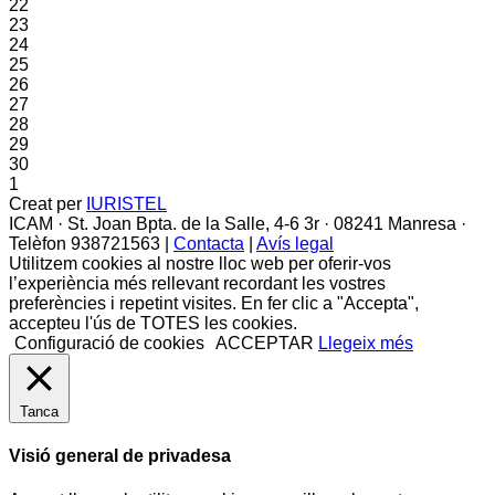
22
23
24
25
26
27
28
29
30
1
Creat per
IURISTEL
ICAM · St. Joan Bpta. de la Salle, 4-6 3r · 08241 Manresa ·
Telèfon 938721563 |
Contacta
|
Avís legal
Utilitzem cookies al nostre lloc web per oferir-vos
l’experiència més rellevant recordant les vostres
preferències i repetint visites. En fer clic a "Accepta",
accepteu l'ús de TOTES les cookies.
Configuració de cookies
ACCEPTAR
Llegeix més
Tanca
Visió general de privadesa