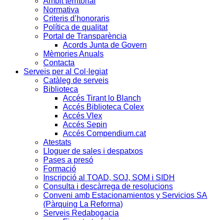
Àmbit territorial
Normativa
Criteris d’honoraris
Política de qualitat
Portal de Transparència
Acords Junta de Govern
Mèmories Anuals
Contacta
Serveis per al Col·legiat
Catàleg de serveis
Biblioteca
Accés Tirant lo Blanch
Accés Biblioteca Colex
Accés Vlex
Accés Sepin
Accés Compendium.cat
Atestats
Lloguer de sales i despatxos
Pases a presó
Formació
Inscripció al TOAD, SOJ, SOM i SIDH
Consulta i descàrrega de resolucions
Conveni amb Estacionamientos y Servicios SA
(Pàrquing La Reforma)
Serveis Redabogacia