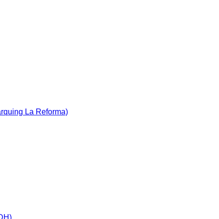
àrquing La Reforma)
IDH)