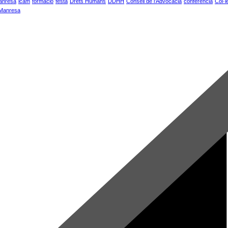
anresa
icam
formació
festa
Drets Humans
DDHH
Consell de l'Advocacia
conferència
Col·l
 Manresa