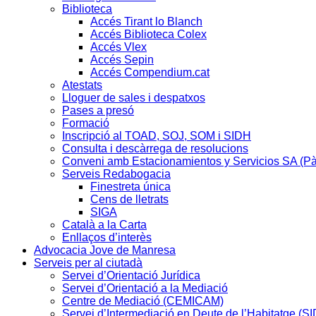
Biblioteca
Accés Tirant lo Blanch
Accés Biblioteca Colex
Accés Vlex
Accés Sepin
Accés Compendium.cat
Atestats
Lloguer de sales i despatxos
Pases a presó
Formació
Inscripció al TOAD, SOJ, SOM i SIDH
Consulta i descàrrega de resolucions
Conveni amb Estacionamientos y Servicios SA (P
Serveis Redabogacia
Finestreta única
Cens de lletrats
SIGA
Català a la Carta
Enllaços d’interès
Advocacia Jove de Manresa
Serveis per al ciutadà
Servei d’Orientació Jurídica
Servei d’Orientació a la Mediació
Centre de Mediació (CEMICAM)
Servei d’Intermediació en Deute de l’Habitatge (S