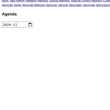
taxes
Sant Raimon
Mediació
Manresa
Justícia Manresa
Junta de Govern Manresa
ICAM
advocats
bages
Advocats Manresa
Advocats
advocat
Advocades
advocada
Advocacia
Agenda