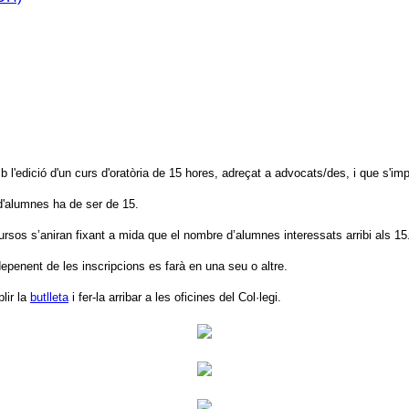
l'edició d'un curs d'oratòria de 15 hores, adreçat a advocats/des, i que s'impl
 d'alumnes ha de ser de 15.
rsos s’aniran fixant a mida que el nombre d’alumnes interessats arribi als 15
depenent de les inscripcions es farà en una seu o altre.
lir la
butlleta
i fer-la arribar a les oficines del Col·legi.