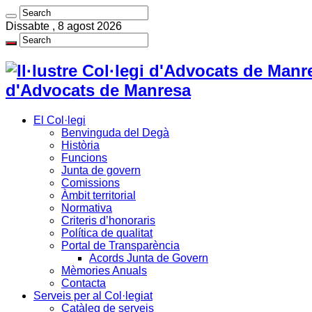
Dissabte , 8 agost 2026
d'Advocats de Manresa
El Col·legi
Benvinguda del Degà
Història
Funcions
Junta de govern
Comissions
Àmbit territorial
Normativa
Criteris d’honoraris
Política de qualitat
Portal de Transparència
Acords Junta de Govern
Mèmories Anuals
Contacta
Serveis per al Col·legiat
Catàleg de serveis