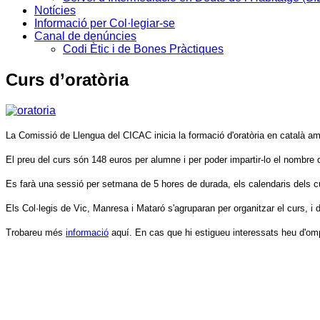
Notícies
Informació per Col·legiar-se
Canal de denúncies
Codi Ètic i de Bones Pràctiques
Curs d’oratòria
La Comissió de Llengua del CICAC inicia la formació d'oratòria en català amb 
El preu del curs són 148 euros per alumne i per poder impartir-lo el nombre
Es farà una sessió per setmana de 5 hores de durada, els calendaris dels cu
Els Col·legis de Vic, Manresa i Mataró s'agruparan per organitzar el curs, i 
Trobareu més
informació
aquí. En cas que hi estigueu interessats heu d'omp