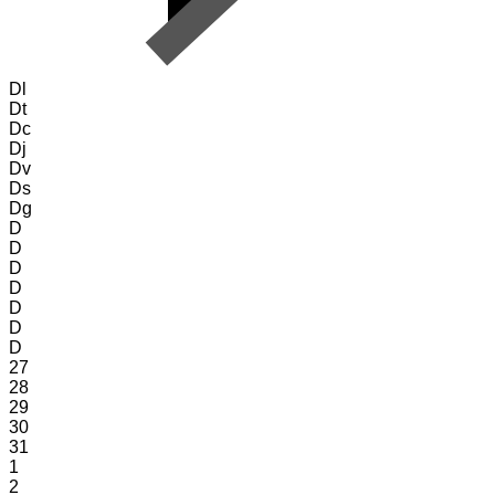
Dl
Dt
Dc
Dj
Dv
Ds
Dg
D
D
D
D
D
D
D
27
28
29
30
31
1
2