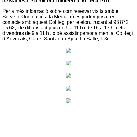
de Manresa,
els dilluns i dimecres, de 16 a 19 h.
Per a més informació sobre com reservar visita amb el
Servei d'Orientació a la Mediació es poden posar en
contacte amb aquest Col·legi per telèfon, trucant al 93 872
15 63, de dilluns a dijous de 9 a 11 h i de 16 a 17 h, i els
divendres de 9 a 11 h , o bé assistir personalment al Col·legi
d’Advocats, Carrer Sant Joan Bpta. La Salle, 4 3r.