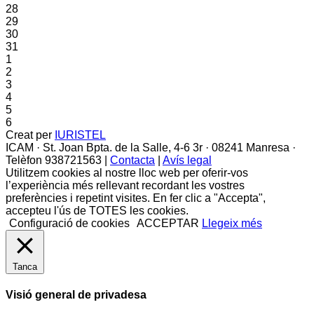
28
29
30
31
1
2
3
4
5
6
Creat per
IURISTEL
ICAM · St. Joan Bpta. de la Salle, 4-6 3r · 08241 Manresa ·
Telèfon 938721563 |
Contacta
|
Avís legal
Utilitzem cookies al nostre lloc web per oferir-vos
l’experiència més rellevant recordant les vostres
preferències i repetint visites. En fer clic a "Accepta",
accepteu l'ús de TOTES les cookies.
Configuració de cookies
ACCEPTAR
Llegeix més
Tanca
Visió general de privadesa