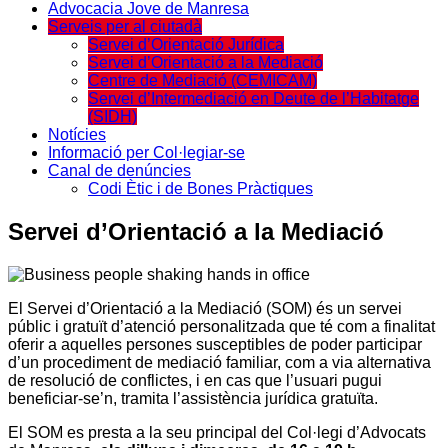
Advocacia Jove de Manresa
Serveis per al ciutadà
Servei d’Orientació Jurídica
Servei d’Orientació a la Mediació
Centre de Mediació (CEMICAM)
Servei d’Intermediació en Deute de l’Habitatge
(SIDH)
Notícies
Informació per Col·legiar-se
Canal de denúncies
Codi Ètic i de Bones Pràctiques
Servei d’Orientació a la Mediació
El Servei d’Orientació a la Mediació (SOM) és un servei
públic i gratuït d’atenció personalitzada que té com a finalitat
oferir a aquelles persones susceptibles de poder participar
d’un procediment de mediació familiar, com a via alternativa
de resolució de conflictes, i en cas que l’usuari pugui
beneficiar-se’n, tramita l’assistència jurídica gratuïta.
El SOM es presta a la seu principal del Col·legi d’Advocats