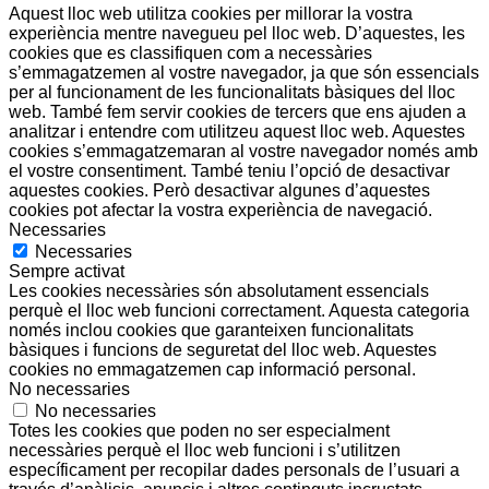
Aquest lloc web utilitza cookies per millorar la vostra
experiència mentre navegueu pel lloc web. D’aquestes, les
cookies que es classifiquen com a necessàries
s’emmagatzemen al vostre navegador, ja que són essencials
per al funcionament de les funcionalitats bàsiques del lloc
web. També fem servir cookies de tercers que ens ajuden a
analitzar i entendre com utilitzeu aquest lloc web. Aquestes
cookies s’emmagatzemaran al vostre navegador només amb
el vostre consentiment. També teniu l’opció de desactivar
aquestes cookies. Però desactivar algunes d’aquestes
cookies pot afectar la vostra experiència de navegació.
Necessaries
Necessaries
Sempre activat
Les cookies necessàries són absolutament essencials
perquè el lloc web funcioni correctament. Aquesta categoria
només inclou cookies que garanteixen funcionalitats
bàsiques i funcions de seguretat del lloc web. Aquestes
cookies no emmagatzemen cap informació personal.
No necessaries
No necessaries
Totes les cookies que poden no ser especialment
necessàries perquè el lloc web funcioni i s’utilitzen
específicament per recopilar dades personals de l’usuari a