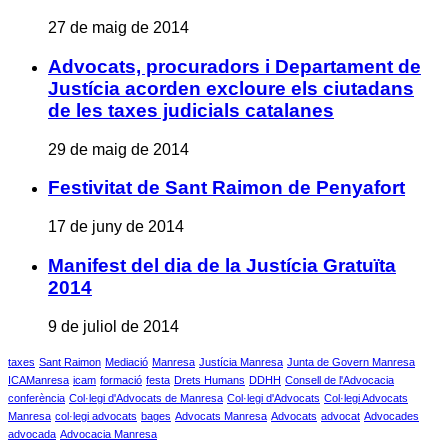
27 de maig de 2014
Advocats, procuradors i Departament de
Justícia acorden excloure els ciutadans
de les taxes judicials catalanes
29 de maig de 2014
Festivitat de Sant Raimon de Penyafort
17 de juny de 2014
Manifest del dia de la Justícia Gratuïta
2014
9 de juliol de 2014
taxes
Sant Raimon
Mediació
Manresa
Justícia Manresa
Junta de Govern Manresa
ICAManresa
icam
formació
festa
Drets Humans
DDHH
Consell de l'Advocacia
conferència
Col·legi d'Advocats de Manresa
Col·legi d'Advocats
Col·legi Advocats
Manresa
col·legi advocats
bages
Advocats Manresa
Advocats
advocat
Advocades
advocada
Advocacia Manresa