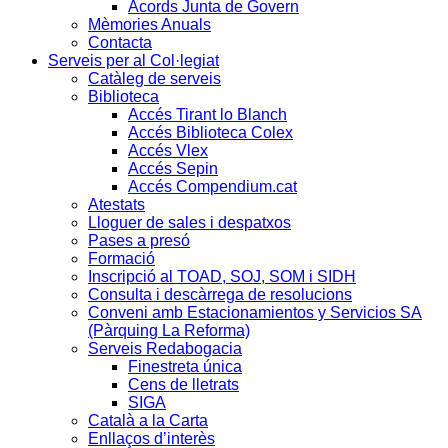
Acords Junta de Govern
Mèmories Anuals
Contacta
Serveis per al Col·legiat
Catàleg de serveis
Biblioteca
Accés Tirant lo Blanch
Accés Biblioteca Colex
Accés Vlex
Accés Sepin
Accés Compendium.cat
Atestats
Lloguer de sales i despatxos
Pases a presó
Formació
Inscripció al TOAD, SOJ, SOM i SIDH
Consulta i descàrrega de resolucions
Conveni amb Estacionamientos y Servicios SA
(Pàrquing La Reforma)
Serveis Redabogacia
Finestreta única
Cens de lletrats
SIGA
Català a la Carta
Enllaços d’interès