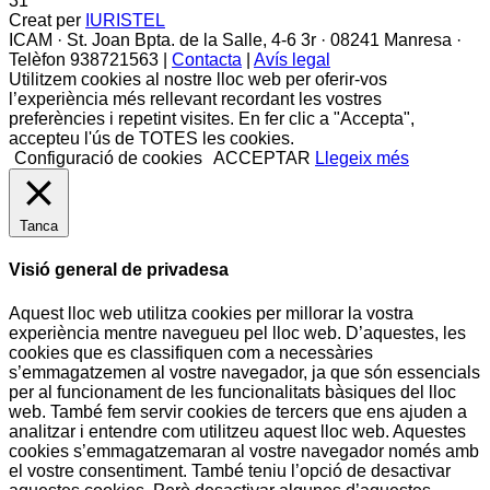
31
Creat per
IURISTEL
ICAM · St. Joan Bpta. de la Salle, 4-6 3r · 08241 Manresa ·
Telèfon 938721563 |
Contacta
|
Avís legal
Utilitzem cookies al nostre lloc web per oferir-vos
l’experiència més rellevant recordant les vostres
preferències i repetint visites. En fer clic a "Accepta",
accepteu l'ús de TOTES les cookies.
Configuració de cookies
ACCEPTAR
Llegeix més
Tanca
Visió general de privadesa
Aquest lloc web utilitza cookies per millorar la vostra
experiència mentre navegueu pel lloc web. D’aquestes, les
cookies que es classifiquen com a necessàries
s’emmagatzemen al vostre navegador, ja que són essencials
per al funcionament de les funcionalitats bàsiques del lloc
web. També fem servir cookies de tercers que ens ajuden a
analitzar i entendre com utilitzeu aquest lloc web. Aquestes
cookies s’emmagatzemaran al vostre navegador només amb
el vostre consentiment. També teniu l’opció de desactivar