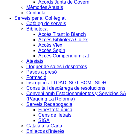
Acords Junta de Govern
Mèmories Anuals
Contacta
Serveis per al Col·legiat
Catàleg de serveis
Biblioteca
Accés Tirant lo Blanch
Accés Biblioteca Colex
Accés Vlex
Accés Sepin
Accés Compendium.cat
Atestats
Lloguer de sales i despatxos
Pases a presó
Formació
Inscripció al TOAD, SOJ, SOM i SIDH
Consulta i descàrrega de resolucions
Conveni amb Estacionamientos y Servicios SA
(Pàrquing La Reforma)
Serveis Redabogacia
Finestreta única
Cens de lletrats
SIGA
Català a la Carta
Enllaços d’interès