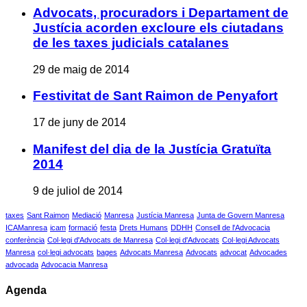
Advocats, procuradors i Departament de
Justícia acorden excloure els ciutadans
de les taxes judicials catalanes
29 de maig de 2014
Festivitat de Sant Raimon de Penyafort
17 de juny de 2014
Manifest del dia de la Justícia Gratuïta
2014
9 de juliol de 2014
taxes
Sant Raimon
Mediació
Manresa
Justícia Manresa
Junta de Govern Manresa
ICAManresa
icam
formació
festa
Drets Humans
DDHH
Consell de l'Advocacia
conferència
Col·legi d'Advocats de Manresa
Col·legi d'Advocats
Col·legi Advocats
Manresa
col·legi advocats
bages
Advocats Manresa
Advocats
advocat
Advocades
advocada
Advocacia Manresa
Agenda