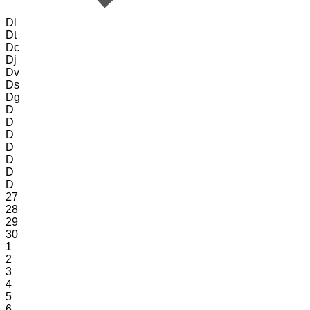
Dl
Dt
Dc
Dj
Dv
Ds
Dg
D
D
D
D
D
D
D
27
28
29
30
1
2
3
4
5
6