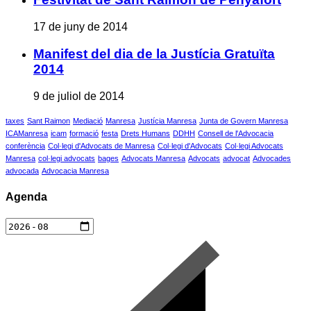
17 de juny de 2014
Manifest del dia de la Justícia Gratuïta
2014
9 de juliol de 2014
taxes
Sant Raimon
Mediació
Manresa
Justícia Manresa
Junta de Govern Manresa
ICAManresa
icam
formació
festa
Drets Humans
DDHH
Consell de l'Advocacia
conferència
Col·legi d'Advocats de Manresa
Col·legi d'Advocats
Col·legi Advocats
Manresa
col·legi advocats
bages
Advocats Manresa
Advocats
advocat
Advocades
advocada
Advocacia Manresa
Agenda