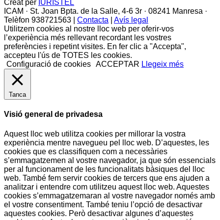
Creat per
IURISTEL
ICAM · St. Joan Bpta. de la Salle, 4-6 3r · 08241 Manresa ·
Telèfon 938721563 |
Contacta
|
Avís legal
Utilitzem cookies al nostre lloc web per oferir-vos
l’experiència més rellevant recordant les vostres
preferències i repetint visites. En fer clic a "Accepta",
accepteu l'ús de TOTES les cookies.
Configuració de cookies
ACCEPTAR
Llegeix més
Tanca
Visió general de privadesa
Aquest lloc web utilitza cookies per millorar la vostra
experiència mentre navegueu pel lloc web. D’aquestes, les
cookies que es classifiquen com a necessàries
s’emmagatzemen al vostre navegador, ja que són essencials
per al funcionament de les funcionalitats bàsiques del lloc
web. També fem servir cookies de tercers que ens ajuden a
analitzar i entendre com utilitzeu aquest lloc web. Aquestes
cookies s’emmagatzemaran al vostre navegador només amb
el vostre consentiment. També teniu l’opció de desactivar
aquestes cookies. Però desactivar algunes d’aquestes