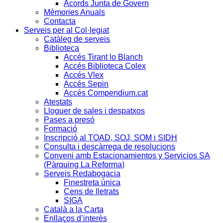
Acords Junta de Govern
Mèmories Anuals
Contacta
Serveis per al Col·legiat
Catàleg de serveis
Biblioteca
Accés Tirant lo Blanch
Accés Biblioteca Colex
Accés Vlex
Accés Sepin
Accés Compendium.cat
Atestats
Lloguer de sales i despatxos
Pases a presó
Formació
Inscripció al TOAD, SOJ, SOM i SIDH
Consulta i descàrrega de resolucions
Conveni amb Estacionamientos y Servicios SA
(Pàrquing La Reforma)
Serveis Redabogacia
Finestreta única
Cens de lletrats
SIGA
Català a la Carta
Enllaços d’interès