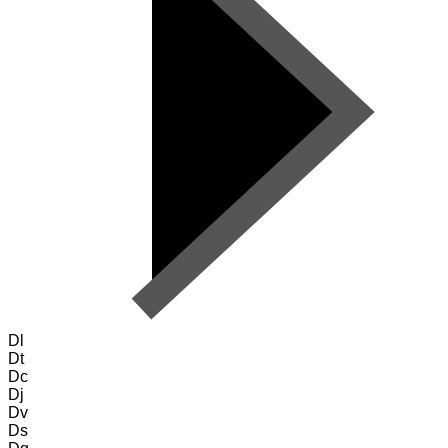
Dl
Dt
Dc
Dj
Dv
Ds