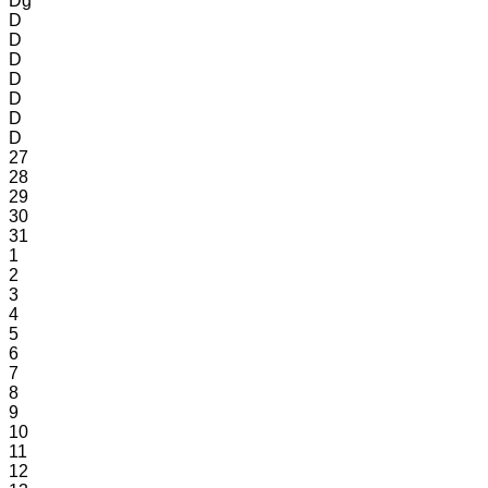
Dg
D
D
D
D
D
D
D
27
28
29
30
31
1
2
3
4
5
6
7
8
9
10
11
12