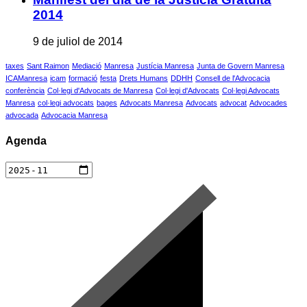
2014
9 de juliol de 2014
taxes
Sant Raimon
Mediació
Manresa
Justícia Manresa
Junta de Govern Manresa
ICAManresa
icam
formació
festa
Drets Humans
DDHH
Consell de l'Advocacia
conferència
Col·legi d'Advocats de Manresa
Col·legi d'Advocats
Col·legi Advocats
Manresa
col·legi advocats
bages
Advocats Manresa
Advocats
advocat
Advocades
advocada
Advocacia Manresa
Agenda