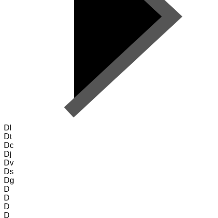
Dl
Dt
Dc
Dj
Dv
Ds
Dg
D
D
D
D