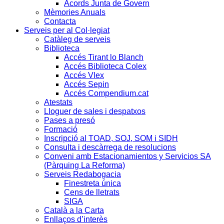
Acords Junta de Govern
Mèmories Anuals
Contacta
Serveis per al Col·legiat
Catàleg de serveis
Biblioteca
Accés Tirant lo Blanch
Accés Biblioteca Colex
Accés Vlex
Accés Sepin
Accés Compendium.cat
Atestats
Lloguer de sales i despatxos
Pases a presó
Formació
Inscripció al TOAD, SOJ, SOM i SIDH
Consulta i descàrrega de resolucions
Conveni amb Estacionamientos y Servicios SA
(Pàrquing La Reforma)
Serveis Redabogacia
Finestreta única
Cens de lletrats
SIGA
Català a la Carta
Enllaços d’interès