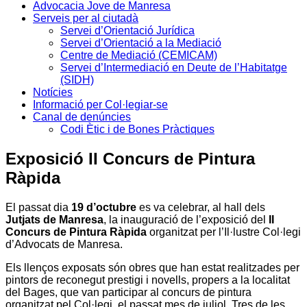
Advocacia Jove de Manresa
Serveis per al ciutadà
Servei d’Orientació Jurídica
Servei d’Orientació a la Mediació
Centre de Mediació (CEMICAM)
Servei d’Intermediació en Deute de l’Habitatge
(SIDH)
Notícies
Informació per Col·legiar-se
Canal de denúncies
Codi Ètic i de Bones Pràctiques
Exposició II Concurs de Pintura
Ràpida
El passat dia
19 d’octubre
es va celebrar, al hall dels
Jutjats de Manresa
, la inauguració de l’exposició del
II
Concurs de Pintura Ràpida
organitzat per l’Il·lustre Col·legi
d’Advocats de Manresa.
Els llenços exposats són obres que han estat realitzades per
pintors de reconegut prestigi i novells, propers a la localitat
del Bages, que van participar al concurs de pintura
organitzat pel Col·legi, el passat mes de juliol. Tres de les