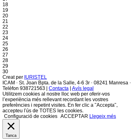
18
19
20
21
22
23
24
25
26
27
28
29
30
Creat per
IURISTEL
ICAM · St. Joan Bpta. de la Salle, 4-6 3r · 08241 Manresa ·
Telèfon 938721563 |
Contacta
|
Avís legal
Utilitzem cookies al nostre lloc web per oferir-vos
l’experiència més rellevant recordant les vostres
preferències i repetint visites. En fer clic a "Accepta",
accepteu l'ús de TOTES les cookies.
Configuració de cookies
ACCEPTAR
Llegeix més
Tanca