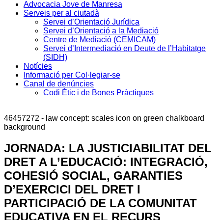
Advocacia Jove de Manresa
Serveis per al ciutadà
Servei d’Orientació Jurídica
Servei d’Orientació a la Mediació
Centre de Mediació (CEMICAM)
Servei d’Intermediació en Deute de l’Habitatge
(SIDH)
Notícies
Informació per Col·legiar-se
Canal de denúncies
Codi Ètic i de Bones Pràctiques
46457272 - law concept: scales icon on green chalkboard
background
JORNADA: LA JUSTICIABILITAT DEL
DRET A L’EDUCACIÓ: INTEGRACIÓ,
COHESIÓ SOCIAL, GARANTIES
D’EXERCICI DEL DRET I
PARTICIPACIÓ DE LA COMUNITAT
EDUCATIVA EN EL RECURS