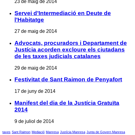
23 de maig de 2014
Servei d’Intermediació en Deute de
l’Habitatge
27 de maig de 2014
Advocats, procuradors i Departament de
Justícia acorden excloure els ciutadans
de les taxes judicials catalanes
29 de maig de 2014
Festivitat de Sant Raimon de Penyafort
17 de juny de 2014
Manifest del dia de la Justícia Gratuïta
2014
9 de juliol de 2014
taxes
Sant Raimon
Mediació
Manresa
Justícia Manresa
Junta de Govern Manresa