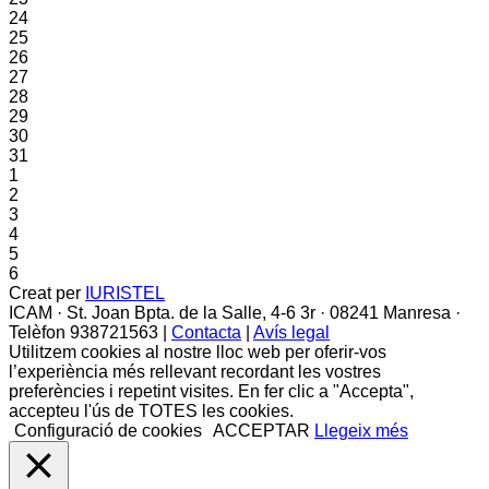
24
25
26
27
28
29
30
31
1
2
3
4
5
6
Creat per
IURISTEL
ICAM · St. Joan Bpta. de la Salle, 4-6 3r · 08241 Manresa ·
Telèfon 938721563 |
Contacta
|
Avís legal
Utilitzem cookies al nostre lloc web per oferir-vos
l’experiència més rellevant recordant les vostres
preferències i repetint visites. En fer clic a "Accepta",
accepteu l'ús de TOTES les cookies.
Configuració de cookies
ACCEPTAR
Llegeix més