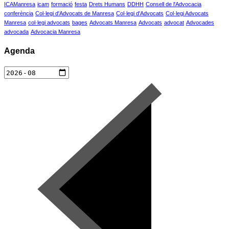
ICAManresa
icam
formació
festa
Drets Humans
DDHH
Consell de l'Advocacia
conferència
Col·legi d'Advocats de Manresa
Col·legi d'Advocats
Col·legi Advocats
Manresa
col·legi advocats
bages
Advocats Manresa
Advocats
advocat
Advocades
advocada
Advocacia Manresa
Agenda