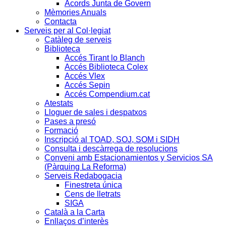
Acords Junta de Govern
Mèmories Anuals
Contacta
Serveis per al Col·legiat
Catàleg de serveis
Biblioteca
Accés Tirant lo Blanch
Accés Biblioteca Colex
Accés Vlex
Accés Sepin
Accés Compendium.cat
Atestats
Lloguer de sales i despatxos
Pases a presó
Formació
Inscripció al TOAD, SOJ, SOM i SIDH
Consulta i descàrrega de resolucions
Conveni amb Estacionamientos y Servicios SA
(Pàrquing La Reforma)
Serveis Redabogacia
Finestreta única
Cens de lletrats
SIGA
Català a la Carta
Enllaços d’interès