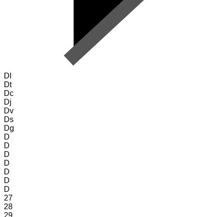
Dl
Dt
Dc
Dj
Dv
Ds
Dg
D
D
D
D
D
D
D
27
28
29