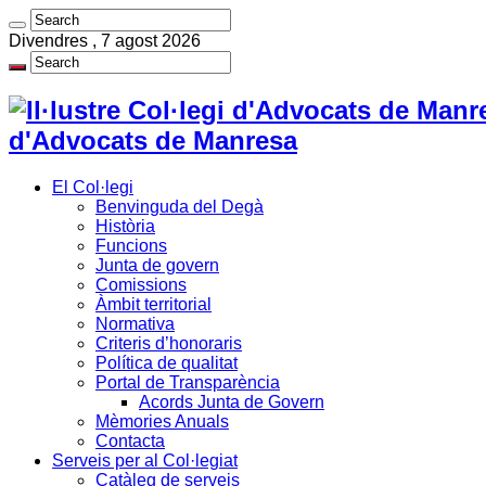
Divendres , 7 agost 2026
d'Advocats de Manresa
El Col·legi
Benvinguda del Degà
Història
Funcions
Junta de govern
Comissions
Àmbit territorial
Normativa
Criteris d’honoraris
Política de qualitat
Portal de Transparència
Acords Junta de Govern
Mèmories Anuals
Contacta
Serveis per al Col·legiat
Catàleg de serveis