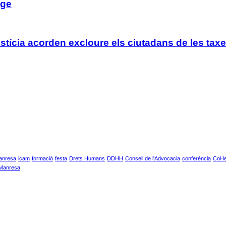
tge
tícia acorden excloure els ciutadans de les taxe
anresa
icam
formació
festa
Drets Humans
DDHH
Consell de l'Advocacia
conferència
Col·l
 Manresa