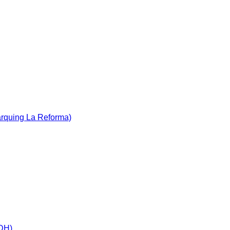
àrquing La Reforma)
IDH)