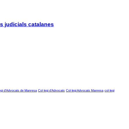
s judicials catalanes
egi d'Advocats de Manresa
Col·legi d'Advocats
Col·legi Advocats Manresa
col·legi