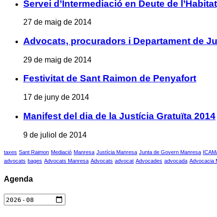
Servei d’Intermediació en Deute de l’Habita
27 de maig de 2014
Advocats, procuradors i Departament de Jus
29 de maig de 2014
Festivitat de Sant Raimon de Penyafort
17 de juny de 2014
Manifest del dia de la Justícia Gratuïta 2014
9 de juliol de 2014
taxes
Sant Raimon
Mediació
Manresa
Justícia Manresa
Junta de Govern Manresa
ICAM
advocats
bages
Advocats Manresa
Advocats
advocat
Advocades
advocada
Advocacia
Agenda