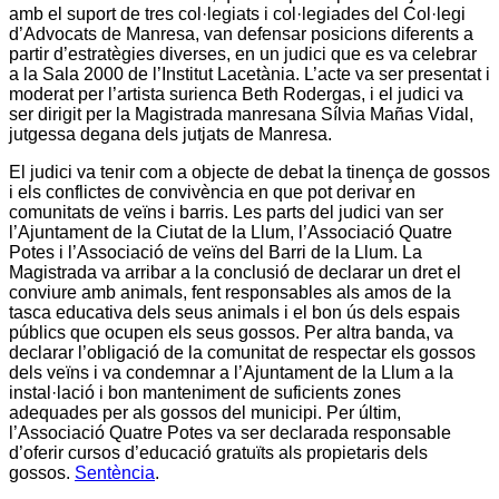
amb el suport de tres col·legiats i col·legiades del Col·legi
d’Advocats de Manresa, van defensar posicions diferents a
partir d’estratègies diverses, en un judici que es va celebrar
a la Sala 2000 de l’Institut Lacetània. L’acte va ser presentat i
moderat per l’artista surienca Beth Rodergas, i el judici va
ser dirigit per la Magistrada manresana Sílvia Mañas Vidal,
jutgessa degana dels jutjats de Manresa.
El judici va tenir com a objecte de debat la tinença de gossos
i els conflictes de convivència en que pot derivar en
comunitats de veïns i barris. Les parts del judici van ser
l’Ajuntament de la Ciutat de la Llum, l’Associació Quatre
Potes i l’Associació de veïns del Barri de la Llum. La
Magistrada va arribar a la conclusió de declarar un dret el
conviure amb animals, fent responsables als amos de la
tasca educativa dels seus animals i el bon ús dels espais
públics que ocupen els seus gossos. Per altra banda, va
declarar l’obligació de la comunitat de respectar els gossos
dels veïns i va condemnar a l’Ajuntament de la Llum a la
instal·lació i bon manteniment de suficients zones
adequades per als gossos del municipi. Per últim,
l’Associació Quatre Potes va ser declarada responsable
d’oferir cursos d’educació gratuïts als propietaris dels
gossos.
Sentència
.