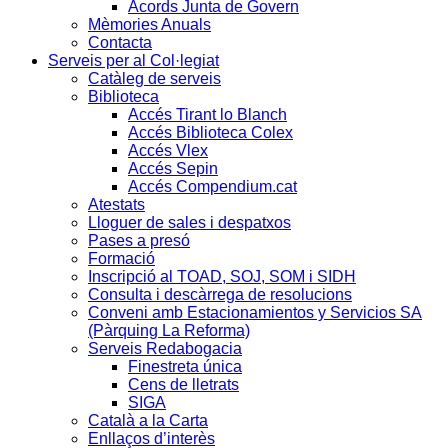
Acords Junta de Govern
Mèmories Anuals
Contacta
Serveis per al Col·legiat
Catàleg de serveis
Biblioteca
Accés Tirant lo Blanch
Accés Biblioteca Colex
Accés Vlex
Accés Sepin
Accés Compendium.cat
Atestats
Lloguer de sales i despatxos
Pases a presó
Formació
Inscripció al TOAD, SOJ, SOM i SIDH
Consulta i descàrrega de resolucions
Conveni amb Estacionamientos y Servicios SA
(Pàrquing La Reforma)
Serveis Redabogacia
Finestreta única
Cens de lletrats
SIGA
Català a la Carta
Enllaços d’interès