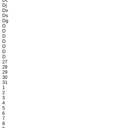
Dc
Dj
Dv
Ds
Dg
D
D
D
D
D
D
D
27
28
29
30
31
1
2
3
4
5
6
7
8