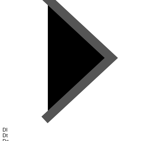
Dl
Dt