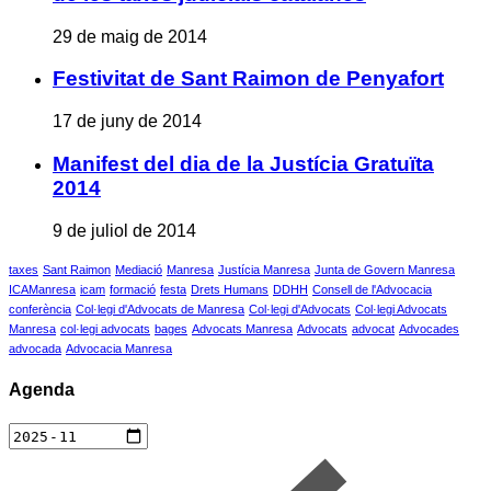
29 de maig de 2014
Festivitat de Sant Raimon de Penyafort
17 de juny de 2014
Manifest del dia de la Justícia Gratuïta
2014
9 de juliol de 2014
taxes
Sant Raimon
Mediació
Manresa
Justícia Manresa
Junta de Govern Manresa
ICAManresa
icam
formació
festa
Drets Humans
DDHH
Consell de l'Advocacia
conferència
Col·legi d'Advocats de Manresa
Col·legi d'Advocats
Col·legi Advocats
Manresa
col·legi advocats
bages
Advocats Manresa
Advocats
advocat
Advocades
advocada
Advocacia Manresa
Agenda