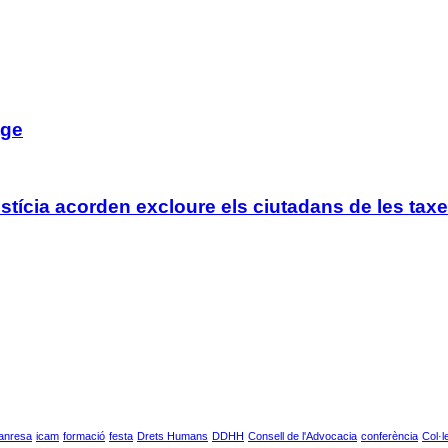
tge
tícia acorden excloure els ciutadans de les taxe
anresa
icam
formació
festa
Drets Humans
DDHH
Consell de l'Advocacia
conferència
Col·l