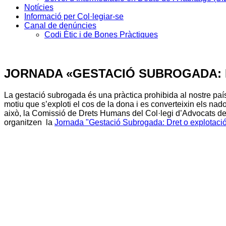
Notícies
Informació per Col·legiar-se
Canal de denúncies
Codi Ètic i de Bones Pràctiques
JORNADA «GESTACIÓ SUBROGADA: 
La gestació subrogada és una pràctica prohibida al nostre país, 
motiu que s’exploti el cos de la dona i es converteixin els nad
això, la Comissió de Drets Humans del Col·legi d’Advocats de 
organitzen la
Jornada "Gestació Subrogada: Dret o explotació