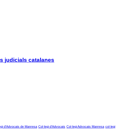
s judicials catalanes
egi d'Advocats de Manresa
Col·legi d'Advocats
Col·legi Advocats Manresa
col·legi