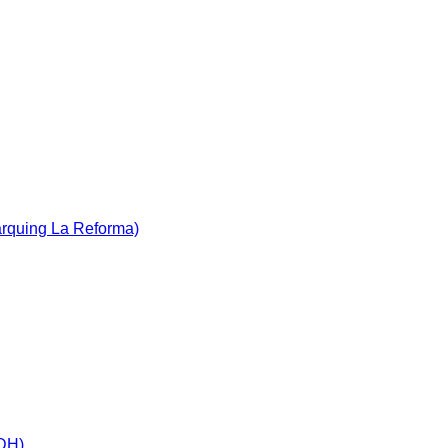
àrquing La Reforma)
IDH)