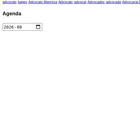
advocats
bages
Advocats Manresa
Advocats
advocat
Advocades
advocada
Advocacia
Agenda