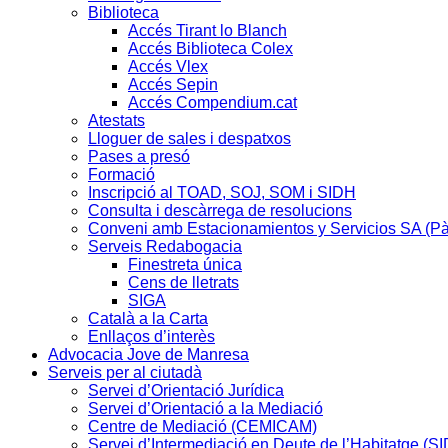
Biblioteca
Accés Tirant lo Blanch
Accés Biblioteca Colex
Accés Vlex
Accés Sepin
Accés Compendium.cat
Atestats
Lloguer de sales i despatxos
Pases a presó
Formació
Inscripció al TOAD, SOJ, SOM i SIDH
Consulta i descàrrega de resolucions
Conveni amb Estacionamientos y Servicios SA (P
Serveis Redabogacia
Finestreta única
Cens de lletrats
SIGA
Català a la Carta
Enllaços d’interès
Advocacia Jove de Manresa
Serveis per al ciutadà
Servei d’Orientació Jurídica
Servei d’Orientació a la Mediació
Centre de Mediació (CEMICAM)
Servei d’Intermediació en Deute de l’Habitatge (S