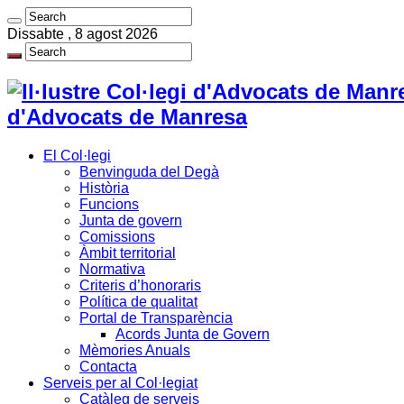
Dissabte , 8 agost 2026
d'Advocats de Manresa
El Col·legi
Benvinguda del Degà
Història
Funcions
Junta de govern
Comissions
Àmbit territorial
Normativa
Criteris d’honoraris
Política de qualitat
Portal de Transparència
Acords Junta de Govern
Mèmories Anuals
Contacta
Serveis per al Col·legiat
Catàleg de serveis