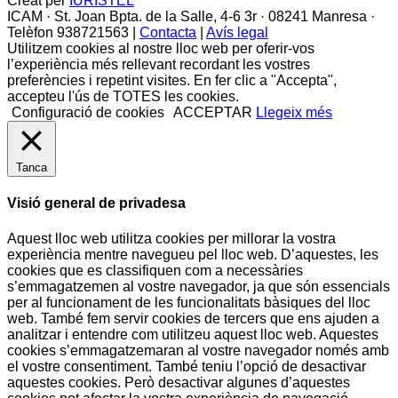
Creat per
IURISTEL
ICAM · St. Joan Bpta. de la Salle, 4-6 3r · 08241 Manresa ·
Telèfon 938721563 |
Contacta
|
Avís legal
Utilitzem cookies al nostre lloc web per oferir-vos
l’experiència més rellevant recordant les vostres
preferències i repetint visites. En fer clic a "Accepta",
accepteu l'ús de TOTES les cookies.
Configuració de cookies
ACCEPTAR
Llegeix més
Tanca
Visió general de privadesa
Aquest lloc web utilitza cookies per millorar la vostra
experiència mentre navegueu pel lloc web. D’aquestes, les
cookies que es classifiquen com a necessàries
s’emmagatzemen al vostre navegador, ja que són essencials
per al funcionament de les funcionalitats bàsiques del lloc
web. També fem servir cookies de tercers que ens ajuden a
analitzar i entendre com utilitzeu aquest lloc web. Aquestes
cookies s’emmagatzemaran al vostre navegador només amb
el vostre consentiment. També teniu l’opció de desactivar
aquestes cookies. Però desactivar algunes d’aquestes