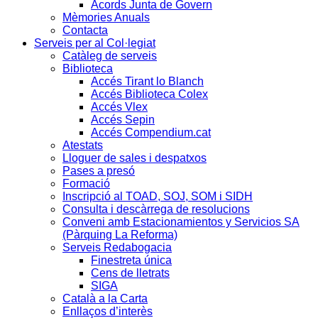
Acords Junta de Govern
Mèmories Anuals
Contacta
Serveis per al Col·legiat
Catàleg de serveis
Biblioteca
Accés Tirant lo Blanch
Accés Biblioteca Colex
Accés Vlex
Accés Sepin
Accés Compendium.cat
Atestats
Lloguer de sales i despatxos
Pases a presó
Formació
Inscripció al TOAD, SOJ, SOM i SIDH
Consulta i descàrrega de resolucions
Conveni amb Estacionamientos y Servicios SA
(Pàrquing La Reforma)
Serveis Redabogacia
Finestreta única
Cens de lletrats
SIGA
Català a la Carta
Enllaços d’interès