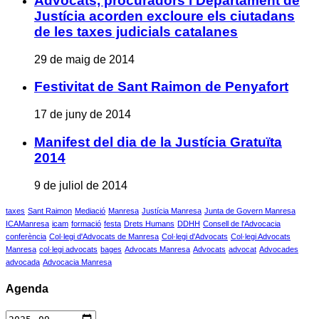
Advocats, procuradors i Departament de
Justícia acorden excloure els ciutadans
de les taxes judicials catalanes
29 de maig de 2014
Festivitat de Sant Raimon de Penyafort
17 de juny de 2014
Manifest del dia de la Justícia Gratuïta
2014
9 de juliol de 2014
taxes
Sant Raimon
Mediació
Manresa
Justícia Manresa
Junta de Govern Manresa
ICAManresa
icam
formació
festa
Drets Humans
DDHH
Consell de l'Advocacia
conferència
Col·legi d'Advocats de Manresa
Col·legi d'Advocats
Col·legi Advocats
Manresa
col·legi advocats
bages
Advocats Manresa
Advocats
advocat
Advocades
advocada
Advocacia Manresa
Agenda