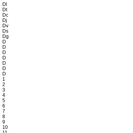
Dl
Dt
Dc
Dj
Dv
Ds
Dg
D
D
D
D
D
D
D
1
2
3
4
5
6
7
8
9
10
11