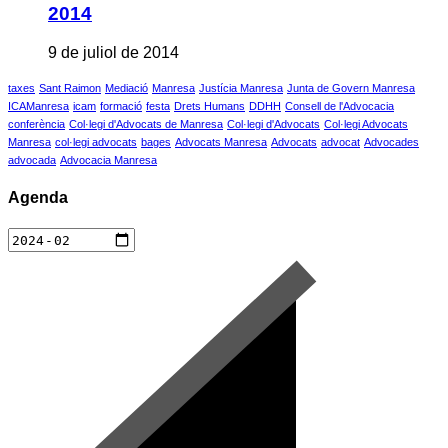
2014
9 de juliol de 2014
taxes
Sant Raimon
Mediació
Manresa
Justícia Manresa
Junta de Govern Manresa
ICAManresa
icam
formació
festa
Drets Humans
DDHH
Consell de l'Advocacia
conferència
Col·legi d'Advocats de Manresa
Col·legi d'Advocats
Col·legi Advocats
Manresa
col·legi advocats
bages
Advocats Manresa
Advocats
advocat
Advocades
advocada
Advocacia Manresa
Agenda