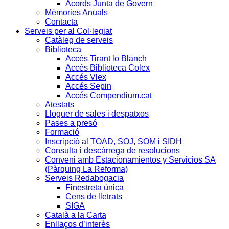
Acords Junta de Govern
Mèmories Anuals
Contacta
Serveis per al Col·legiat
Catàleg de serveis
Biblioteca
Accés Tirant lo Blanch
Accés Biblioteca Colex
Accés Vlex
Accés Sepin
Accés Compendium.cat
Atestats
Lloguer de sales i despatxos
Pases a presó
Formació
Inscripció al TOAD, SOJ, SOM i SIDH
Consulta i descàrrega de resolucions
Conveni amb Estacionamientos y Servicios SA
(Pàrquing La Reforma)
Serveis Redabogacia
Finestreta única
Cens de lletrats
SIGA
Català a la Carta
Enllaços d’interès