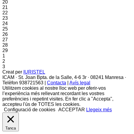
20
21
22
23
24
25
26
27
28
29
1
2
3
Creat per
IURISTEL
ICAM · St. Joan Bpta. de la Salle, 4-6 3r · 08241 Manresa ·
Telèfon 938721563 |
Contacta
|
Avís legal
Utilitzem cookies al nostre lloc web per oferir-vos
l’experiència més rellevant recordant les vostres
preferències i repetint visites. En fer clic a "Accepta",
accepteu l'ús de TOTES les cookies.
Configuració de cookies
ACCEPTAR
Llegeix més
Tanca