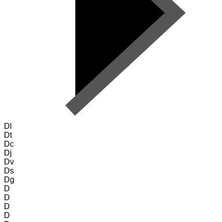
Dl
Dt
Dc
Dj
Dv
Ds
Dg
D
D
D
D