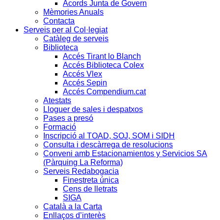
Acords Junta de Govern
Mèmories Anuals
Contacta
Serveis per al Col·legiat
Catàleg de serveis
Biblioteca
Accés Tirant lo Blanch
Accés Biblioteca Colex
Accés Vlex
Accés Sepin
Accés Compendium.cat
Atestats
Lloguer de sales i despatxos
Pases a presó
Formació
Inscripció al TOAD, SOJ, SOM i SIDH
Consulta i descàrrega de resolucions
Conveni amb Estacionamientos y Servicios SA
(Pàrquing La Reforma)
Serveis Redabogacia
Finestreta única
Cens de lletrats
SIGA
Català a la Carta
Enllaços d’interès