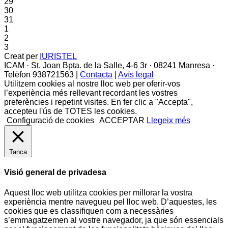
29
30
31
1
2
3
Creat per
IURISTEL
ICAM · St. Joan Bpta. de la Salle, 4-6 3r · 08241 Manresa ·
Telèfon 938721563 |
Contacta
|
Avís legal
Utilitzem cookies al nostre lloc web per oferir-vos
l’experiència més rellevant recordant les vostres
preferències i repetint visites. En fer clic a "Accepta",
accepteu l'ús de TOTES les cookies.
Configuració de cookies
ACCEPTAR
Llegeix més
Tanca
Visió general de privadesa
Aquest lloc web utilitza cookies per millorar la vostra
experiència mentre navegueu pel lloc web. D’aquestes, les
cookies que es classifiquen com a necessàries
s’emmagatzemen al vostre navegador, ja que són essencials