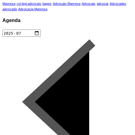
Manresa
col·legi advocats
bages
Advocats Manresa
Advocats
advocat
Advocades
advocada
Advocacia Manresa
Agenda