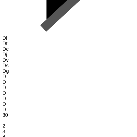
Dl
Dt
Dc
Dj
Dv
Ds
Dg
D
D
D
D
D
D
D
30
1
2
3