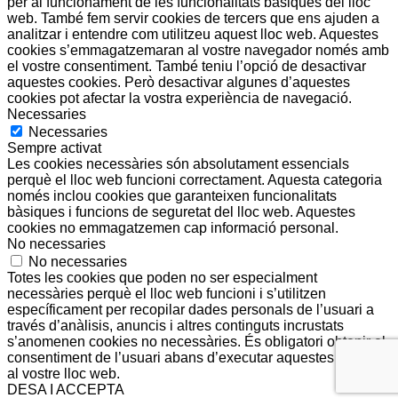
per al funcionament de les funcionalitats bàsiques del lloc
web. També fem servir cookies de tercers que ens ajuden a
analitzar i entendre com utilitzeu aquest lloc web. Aquestes
cookies s’emmagatzemaran al vostre navegador només amb
el vostre consentiment. També teniu l’opció de desactivar
aquestes cookies. Però desactivar algunes d’aquestes
cookies pot afectar la vostra experiència de navegació.
Necessaries
Necessaries
Sempre activat
Les cookies necessàries són absolutament essencials
perquè el lloc web funcioni correctament. Aquesta categoria
només inclou cookies que garanteixen funcionalitats
bàsiques i funcions de seguretat del lloc web. Aquestes
cookies no emmagatzemen cap informació personal.
No necessaries
No necessaries
Totes les cookies que poden no ser especialment
necessàries perquè el lloc web funcioni i s’utilitzen
específicament per recopilar dades personals de l’usuari a
través d’anàlisis, anuncis i altres continguts incrustats
s’anomenen cookies no necessàries. És obligatori obtenir el
consentiment de l’usuari abans d’executar aquestes cookies
al vostre lloc web.
DESA I ACCEPTA