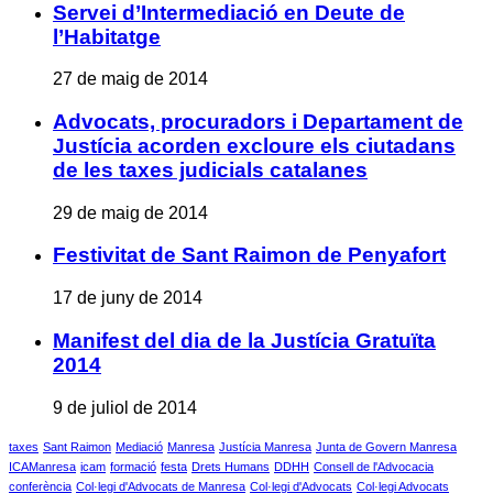
Servei d’Intermediació en Deute de
l’Habitatge
27 de maig de 2014
Advocats, procuradors i Departament de
Justícia acorden excloure els ciutadans
de les taxes judicials catalanes
29 de maig de 2014
Festivitat de Sant Raimon de Penyafort
17 de juny de 2014
Manifest del dia de la Justícia Gratuïta
2014
9 de juliol de 2014
taxes
Sant Raimon
Mediació
Manresa
Justícia Manresa
Junta de Govern Manresa
ICAManresa
icam
formació
festa
Drets Humans
DDHH
Consell de l'Advocacia
conferència
Col·legi d'Advocats de Manresa
Col·legi d'Advocats
Col·legi Advocats