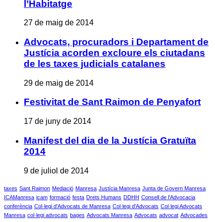
l’Habitatge
27 de maig de 2014
Advocats, procuradors i Departament de
Justícia acorden excloure els ciutadans
de les taxes judicials catalanes
29 de maig de 2014
Festivitat de Sant Raimon de Penyafort
17 de juny de 2014
Manifest del dia de la Justícia Gratuïta
2014
9 de juliol de 2014
taxes
Sant Raimon
Mediació
Manresa
Justícia Manresa
Junta de Govern Manresa
ICAManresa
icam
formació
festa
Drets Humans
DDHH
Consell de l'Advocacia
conferència
Col·legi d'Advocats de Manresa
Col·legi d'Advocats
Col·legi Advocats
Manresa
col·legi advocats
bages
Advocats Manresa
Advocats
advocat
Advocades