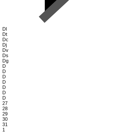
Dl
Dt
Dc
Dj
Dv
Ds
Dg
D
D
D
D
D
D
D
27
28
29
30
31
1