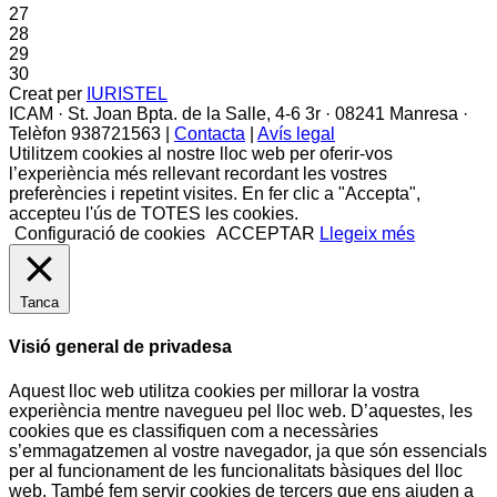
27
28
29
30
Creat per
IURISTEL
ICAM · St. Joan Bpta. de la Salle, 4-6 3r · 08241 Manresa ·
Telèfon 938721563 |
Contacta
|
Avís legal
Utilitzem cookies al nostre lloc web per oferir-vos
l’experiència més rellevant recordant les vostres
preferències i repetint visites. En fer clic a "Accepta",
accepteu l'ús de TOTES les cookies.
Configuració de cookies
ACCEPTAR
Llegeix més
Tanca
Visió general de privadesa
Aquest lloc web utilitza cookies per millorar la vostra
experiència mentre navegueu pel lloc web. D’aquestes, les
cookies que es classifiquen com a necessàries
s’emmagatzemen al vostre navegador, ja que són essencials
per al funcionament de les funcionalitats bàsiques del lloc
web. També fem servir cookies de tercers que ens ajuden a