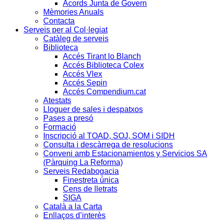
Acords Junta de Govern
Mèmories Anuals
Contacta
Serveis per al Col·legiat
Catàleg de serveis
Biblioteca
Accés Tirant lo Blanch
Accés Biblioteca Colex
Accés Vlex
Accés Sepin
Accés Compendium.cat
Atestats
Lloguer de sales i despatxos
Pases a presó
Formació
Inscripció al TOAD, SOJ, SOM i SIDH
Consulta i descàrrega de resolucions
Conveni amb Estacionamientos y Servicios SA
(Pàrquing La Reforma)
Serveis Redabogacia
Finestreta única
Cens de lletrats
SIGA
Català a la Carta
Enllaços d’interès