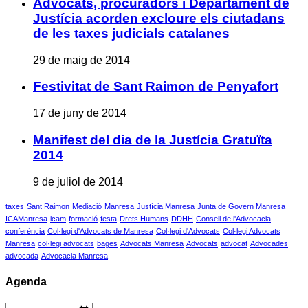
Advocats, procuradors i Departament de
Justícia acorden excloure els ciutadans
de les taxes judicials catalanes
29 de maig de 2014
Festivitat de Sant Raimon de Penyafort
17 de juny de 2014
Manifest del dia de la Justícia Gratuïta
2014
9 de juliol de 2014
taxes
Sant Raimon
Mediació
Manresa
Justícia Manresa
Junta de Govern Manresa
ICAManresa
icam
formació
festa
Drets Humans
DDHH
Consell de l'Advocacia
conferència
Col·legi d'Advocats de Manresa
Col·legi d'Advocats
Col·legi Advocats
Manresa
col·legi advocats
bages
Advocats Manresa
Advocats
advocat
Advocades
advocada
Advocacia Manresa
Agenda