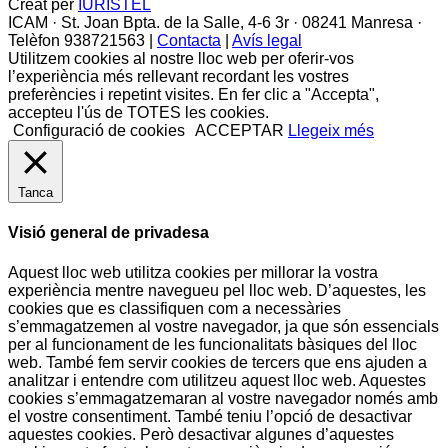
Creat per
IURISTEL
ICAM · St. Joan Bpta. de la Salle, 4-6 3r · 08241 Manresa ·
Telèfon 938721563 |
Contacta
|
Avís legal
Utilitzem cookies al nostre lloc web per oferir-vos
l’experiència més rellevant recordant les vostres
preferències i repetint visites. En fer clic a "Accepta",
accepteu l'ús de TOTES les cookies.
Configuració de cookies
ACCEPTAR
Llegeix més
Tanca
Visió general de privadesa
Aquest lloc web utilitza cookies per millorar la vostra
experiència mentre navegueu pel lloc web. D’aquestes, les
cookies que es classifiquen com a necessàries
s’emmagatzemen al vostre navegador, ja que són essencials
per al funcionament de les funcionalitats bàsiques del lloc
web. També fem servir cookies de tercers que ens ajuden a
analitzar i entendre com utilitzeu aquest lloc web. Aquestes
cookies s’emmagatzemaran al vostre navegador només amb
el vostre consentiment. També teniu l’opció de desactivar
aquestes cookies. Però desactivar algunes d’aquestes