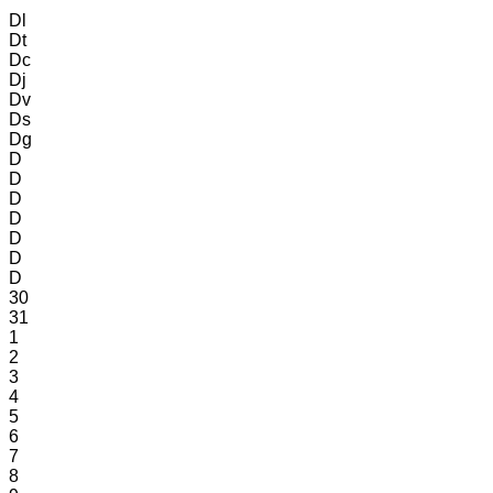
Dl
Dt
Dc
Dj
Dv
Ds
Dg
D
D
D
D
D
D
D
30
31
1
2
3
4
5
6
7
8