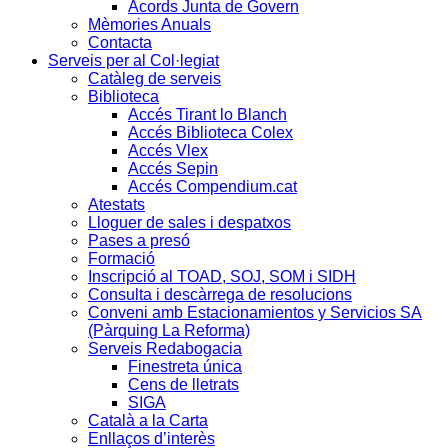
Acords Junta de Govern
Mèmories Anuals
Contacta
Serveis per al Col·legiat
Catàleg de serveis
Biblioteca
Accés Tirant lo Blanch
Accés Biblioteca Colex
Accés Vlex
Accés Sepin
Accés Compendium.cat
Atestats
Lloguer de sales i despatxos
Pases a presó
Formació
Inscripció al TOAD, SOJ, SOM i SIDH
Consulta i descàrrega de resolucions
Conveni amb Estacionamientos y Servicios SA
(Pàrquing La Reforma)
Serveis Redabogacia
Finestreta única
Cens de lletrats
SIGA
Català a la Carta
Enllaços d’interès