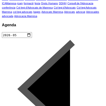
ICAManresa
icam
formació
festa
Drets Humans
DDHH
Consell de l'Advocacia
conferència
Col·legi d'Advocats de Manresa
Col·legi d'Advocats
Col·legi Advocats
Manresa
col·legi advocats
bages
Advocats Manresa
Advocats
advocat
Advocades
advocada
Advocacia Manresa
Agenda