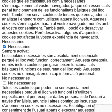
cookies que es classifiquen com a necessàries
s’emmagatzemen al vostre navegador, ja que són essencials
per al funcionament de les funcionalitats bàsiques del lloc
web. També fem servir cookies de tercers que ens ajuden a
analitzar i entendre com utilitzeu aquest lloc web. Aquestes
cookies s’emmagatzemaran al vostre navegador només amb
el vostre consentiment. També teniu l’opció de desactivar
aquestes cookies. Però desactivar algunes d’aquestes
cookies pot afectar la vostra experiència de navegació.
Necessaries
Necessaries
Sempre activat
Les cookies necessàries són absolutament essencials
perquè el lloc web funcioni correctament. Aquesta categoria
només inclou cookies que garanteixen funcionalitats
bàsiques i funcions de seguretat del lloc web. Aquestes
cookies no emmagatzemen cap informació personal.
No necessaries
No necessaries
Totes les cookies que poden no ser especialment
necessàries perquè el lloc web funcioni i s’utilitzen
específicament per recopilar dades personals de l’usuari a
través d’anàlisis, anuncis i altres continguts incrustats
s’anomenen cookies no necessàries. És obligatori obtenir el
consentiment de l’usuari abans d’executar aquestes cookies