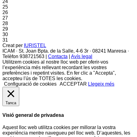
24
25
26
27
28
29
30
31
Creat per
IURISTEL
ICAM · St. Joan Bpta. de la Salle, 4-6 3r · 08241 Manresa ·
Telèfon 938721563 |
Contacta
|
Avís legal
Utilitzem cookies al nostre lloc web per oferir-vos
l’experiència més rellevant recordant les vostres
preferències i repetint visites. En fer clic a "Accepta",
accepteu l'ús de TOTES les cookies.
Configuració de cookies
ACCEPTAR
Llegeix més
Tanca
Visió general de privadesa
Aquest lloc web utilitza cookies per millorar la vostra
experiència mentre navegueu pel lloc web. D’aquestes, les