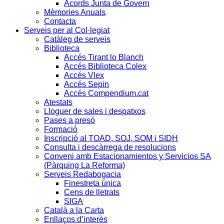
Acords Junta de Govern
Mèmories Anuals
Contacta
Serveis per al Col·legiat
Catàleg de serveis
Biblioteca
Accés Tirant lo Blanch
Accés Biblioteca Colex
Accés Vlex
Accés Sepin
Accés Compendium.cat
Atestats
Lloguer de sales i despatxos
Pases a presó
Formació
Inscripció al TOAD, SOJ, SOM i SIDH
Consulta i descàrrega de resolucions
Conveni amb Estacionamientos y Servicios SA
(Pàrquing La Reforma)
Serveis Redabogacia
Finestreta única
Cens de lletrats
SIGA
Català a la Carta
Enllaços d’interès