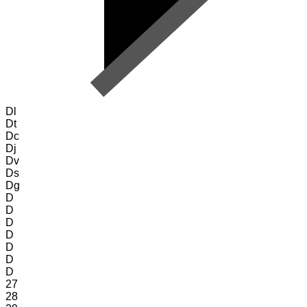
Dl
Dt
Dc
Dj
Dv
Ds
Dg
D
D
D
D
D
D
D
27
28