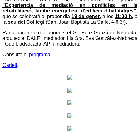
"Experiència de mediació en conflictes en la
rehabilitació, també energètica, d'edificis d'habitatges"
,
que se celebrarà el proper dia
19 de gener
, a les
11:00 h
, a
la
seu del Col·legi
(Sant Joan Baptista La Salle, 4-6 3r).
Participaran com a ponents el Sr. Pere González Nebreda,
arquitecte, DALF i mediador, i la Sra. Eva González-Nebreda
i Güell, advocada, API i mediadora.
Consulta el
programa
.
Cartell
.