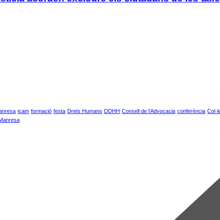
anresa
icam
formació
festa
Drets Humans
DDHH
Consell de l'Advocacia
conferència
Col·l
 Manresa