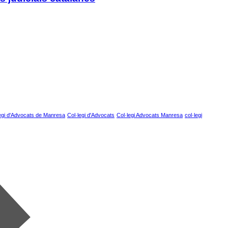
egi d'Advocats de Manresa
Col·legi d'Advocats
Col·legi Advocats Manresa
col·legi