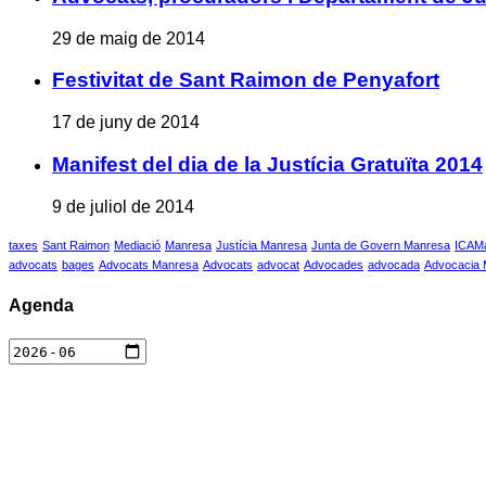
29 de maig de 2014
Festivitat de Sant Raimon de Penyafort
17 de juny de 2014
Manifest del dia de la Justícia Gratuïta 2014
9 de juliol de 2014
taxes
Sant Raimon
Mediació
Manresa
Justícia Manresa
Junta de Govern Manresa
ICAM
advocats
bages
Advocats Manresa
Advocats
advocat
Advocades
advocada
Advocacia
Agenda