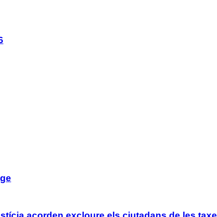
6
tge
tícia acorden excloure els ciutadans de les taxe