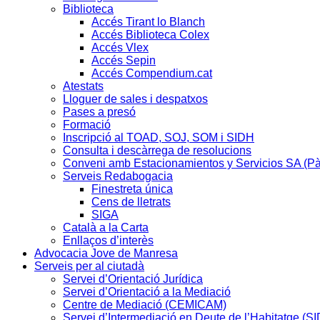
Biblioteca
Accés Tirant lo Blanch
Accés Biblioteca Colex
Accés Vlex
Accés Sepin
Accés Compendium.cat
Atestats
Lloguer de sales i despatxos
Pases a presó
Formació
Inscripció al TOAD, SOJ, SOM i SIDH
Consulta i descàrrega de resolucions
Conveni amb Estacionamientos y Servicios SA (P
Serveis Redabogacia
Finestreta única
Cens de lletrats
SIGA
Català a la Carta
Enllaços d’interès
Advocacia Jove de Manresa
Serveis per al ciutadà
Servei d’Orientació Jurídica
Servei d’Orientació a la Mediació
Centre de Mediació (CEMICAM)
Servei d’Intermediació en Deute de l’Habitatge (S