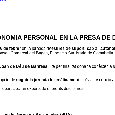
ONOMIA PERSONAL EN LA PRESA DE D
6 de febrer
en la jornada “
Mesures de suport: cap a l’autono
nsell Comarcal del Bages, Fundació Sta, Maria de Comabella, In
.
t Joan de Déu de Manresa
, i té per finalitat donar a conèixer la
'opció de
seguir la jornada telemàticament,
prèvia inscripció a
 participaran experts de diferents disciplines:
cació de Decisions Anticipades (PDA).