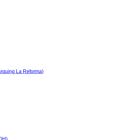
àrquing La Reforma)
IDH)