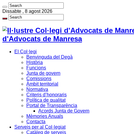
Dissabte , 8 agost 2026
d'Advocats de Manresa
El Col·legi
Benvinguda del Degà
Història
Funcions
Junta de govern
Comissions
Àmbit territorial
Normativa
Criteris d’honoraris
Política de qualitat
Portal de Transparència
Acords Junta de Govern
Mèmories Anuals
Contacta
Serveis per al Col·legiat
Catàleg de serveis