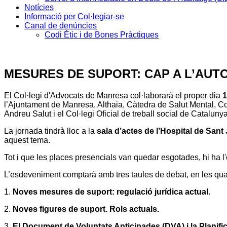
Notícies
Informació per Col·legiar-se
Canal de denúncies
Codi Ètic i de Bones Pràctiques
MESURES DE SUPORT: CAP A L’AUT
El Col·legi d'Advocats de Manresa col·laborarà el proper dia
1
l’Ajuntament de Manresa, Althaia, Càtedra de Salut Mental, Co
Andreu Salut i el Col·legi Oficial de treball social de Catalunya
La jornada tindrà lloc a la
sala d’actes de l’Hospital de San
aquest tema.
Tot i que les places presencials van quedar esgotades, hi ha l
L’esdeveniment comptarà amb tres taules de debat, en les quals
1.
Noves mesures de suport: regulació jurídica actual.
2.
Noves figures de suport. Rols actuals.
3.
El Document de Voluntats Anticipades (DVA) i la Planifi