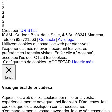
1
2
3
4
5
6
Creat per
IURISTEL
ICAM · St. Joan Bpta. de la Salle, 4-6 3r · 08241 Manresa ·
Telèfon 938721563 |
Contacta
|
Avís legal
Utilitzem cookies al nostre lloc web per oferir-vos
l’experiència més rellevant recordant les vostres
preferències i repetint visites. En fer clic a "Accepta",
accepteu l'ús de TOTES les cookies.
Configuració de cookies
ACCEPTAR
Llegeix més
Tanca
Visió general de privadesa
Aquest lloc web utilitza cookies per millorar la vostra
experiència mentre navegueu pel lloc web. D’aquestes, les
cookies que es classifiquen com a necessàries
s’emmagatzemen al vostre navegador, ja que són essencials