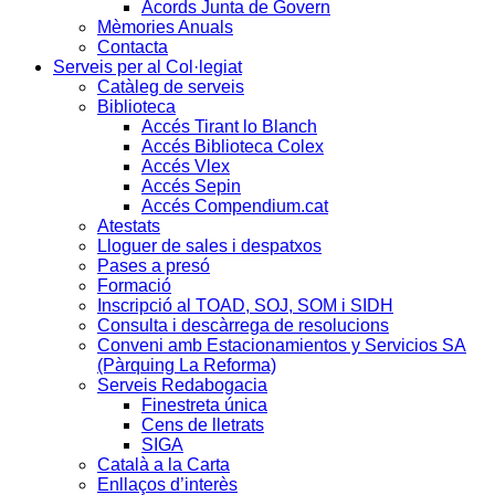
Acords Junta de Govern
Mèmories Anuals
Contacta
Serveis per al Col·legiat
Catàleg de serveis
Biblioteca
Accés Tirant lo Blanch
Accés Biblioteca Colex
Accés Vlex
Accés Sepin
Accés Compendium.cat
Atestats
Lloguer de sales i despatxos
Pases a presó
Formació
Inscripció al TOAD, SOJ, SOM i SIDH
Consulta i descàrrega de resolucions
Conveni amb Estacionamientos y Servicios SA
(Pàrquing La Reforma)
Serveis Redabogacia
Finestreta única
Cens de lletrats
SIGA
Català a la Carta
Enllaços d’interès