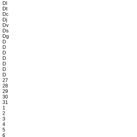
Dl
Dt
Dc
Dj
Dv
Ds
Dg
D
D
D
D
D
D
D
27
28
29
30
31
1
2
3
4
5
6