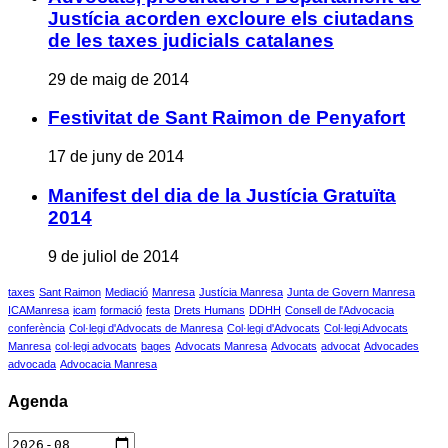
Justícia acorden excloure els ciutadans
de les taxes judicials catalanes
29 de maig de 2014
Festivitat de Sant Raimon de Penyafort
17 de juny de 2014
Manifest del dia de la Justícia Gratuïta
2014
9 de juliol de 2014
taxes
Sant Raimon
Mediació
Manresa
Justícia Manresa
Junta de Govern Manresa
ICAManresa
icam
formació
festa
Drets Humans
DDHH
Consell de l'Advocacia
conferència
Col·legi d'Advocats de Manresa
Col·legi d'Advocats
Col·legi Advocats
Manresa
col·legi advocats
bages
Advocats Manresa
Advocats
advocat
Advocades
advocada
Advocacia Manresa
Agenda