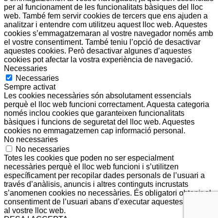
per al funcionament de les funcionalitats bàsiques del lloc
web. També fem servir cookies de tercers que ens ajuden a
analitzar i entendre com utilitzeu aquest lloc web. Aquestes
cookies s’emmagatzemaran al vostre navegador només amb
el vostre consentiment. També teniu l’opció de desactivar
aquestes cookies. Però desactivar algunes d’aquestes
cookies pot afectar la vostra experiència de navegació.
Necessaries
Necessaries
Sempre activat
Les cookies necessàries són absolutament essencials
perquè el lloc web funcioni correctament. Aquesta categoria
només inclou cookies que garanteixen funcionalitats
bàsiques i funcions de seguretat del lloc web. Aquestes
cookies no emmagatzemen cap informació personal.
No necessaries
No necessaries
Totes les cookies que poden no ser especialment
necessàries perquè el lloc web funcioni i s’utilitzen
específicament per recopilar dades personals de l’usuari a
través d’anàlisis, anuncis i altres continguts incrustats
s’anomenen cookies no necessàries. És obligatori obtenir el
consentiment de l’usuari abans d’executar aquestes cookies
al vostre lloc web.