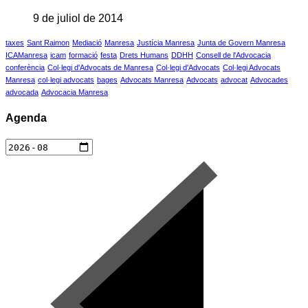
9 de juliol de 2014
taxes
Sant Raimon
Mediació
Manresa
Justícia Manresa
Junta de Govern Manresa
ICAManresa
icam
formació
festa
Drets Humans
DDHH
Consell de l'Advocacia
conferència
Col·legi d'Advocats de Manresa
Col·legi d'Advocats
Col·legi Advocats
Manresa
col·legi advocats
bages
Advocats Manresa
Advocats
advocat
Advocades
advocada
Advocacia Manresa
Agenda