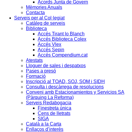
Acords Junta de Govern
Mèmories Anuals
Contacta
Serveis per al Col·legiat
Catàleg de serveis
Biblioteca
Accés Tirant lo Blanch
Accés Biblioteca Colex
Accés Vlex
Accés Sepin
Accés Compendium.cat
Atestats
Lloguer de sales i despatxos
Pases a presó
Formació
Inscripció al TOAD, SOJ, SOM i SIDH
Consulta i descàrrega de resolucions
Conveni amb Estacionamientos y Servicios SA
(Pàrquing La Reforma)
Serveis Redabogacia
Finestreta única
Cens de lletrats
SIGA
Català a la Carta
Enllaços d’interès