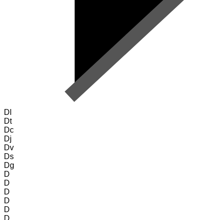
Dl
Dt
Dc
Dj
Dv
Ds
Dg
D
D
D
D
D
D