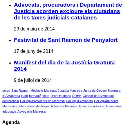
Advocats, procuradors i Departament de
Justícia acorden excloure els ciutadans
de les taxes judicials catalanes
29 de maig de 2014
Festivitat de Sant Raimon de Penyafort
17 de juny de 2014
Manifest del dia de la Justícia Gratuïta
2014
9 de juliol de 2014
taxes
Sant Raimon
Mediació
Manresa
Justícia Manresa
Junta de Govern Manresa
ICAManresa
icam
formació
festa
Drets Humans
DDHH
Consell de l'Advocacia
conferència
Col·legi d'Advocats de Manresa
Col·legi d'Advocats
Col·legi Advocats
Manresa
col·legi advocats
bages
Advocats Manresa
Advocats
advocat
Advocades
advocada
Advocacia Manresa
Agenda