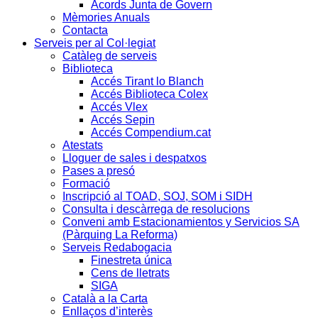
Acords Junta de Govern
Mèmories Anuals
Contacta
Serveis per al Col·legiat
Catàleg de serveis
Biblioteca
Accés Tirant lo Blanch
Accés Biblioteca Colex
Accés Vlex
Accés Sepin
Accés Compendium.cat
Atestats
Lloguer de sales i despatxos
Pases a presó
Formació
Inscripció al TOAD, SOJ, SOM i SIDH
Consulta i descàrrega de resolucions
Conveni amb Estacionamientos y Servicios SA
(Pàrquing La Reforma)
Serveis Redabogacia
Finestreta única
Cens de lletrats
SIGA
Català a la Carta
Enllaços d’interès