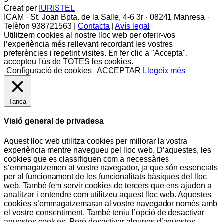
Creat per
IURISTEL
ICAM · St. Joan Bpta. de la Salle, 4-6 3r · 08241 Manresa ·
Telèfon 938721563 |
Contacta
|
Avís legal
Utilitzem cookies al nostre lloc web per oferir-vos
l’experiència més rellevant recordant les vostres
preferències i repetint visites. En fer clic a "Accepta",
accepteu l'ús de TOTES les cookies.
Configuració de cookies
ACCEPTAR
Llegeix més
Tanca
Visió general de privadesa
Aquest lloc web utilitza cookies per millorar la vostra
experiència mentre navegueu pel lloc web. D’aquestes, les
cookies que es classifiquen com a necessàries
s’emmagatzemen al vostre navegador, ja que són essencials
per al funcionament de les funcionalitats bàsiques del lloc
web. També fem servir cookies de tercers que ens ajuden a
analitzar i entendre com utilitzeu aquest lloc web. Aquestes
cookies s’emmagatzemaran al vostre navegador només amb
el vostre consentiment. També teniu l’opció de desactivar
aquestes cookies. Però desactivar algunes d’aquestes