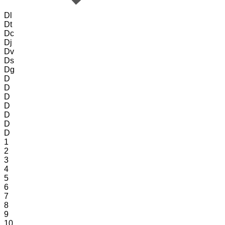
Dl
Dt
Dc
Dj
Dv
Ds
Dg
D
D
D
D
D
D
D
1
2
3
4
5
6
7
8
9
10