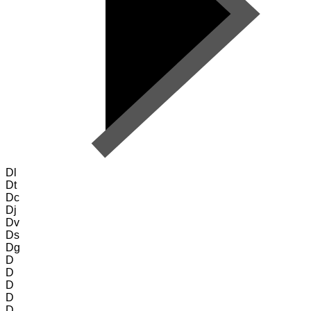
Dl
Dt
Dc
Dj
Dv
Ds
Dg
D
D
D
D
D