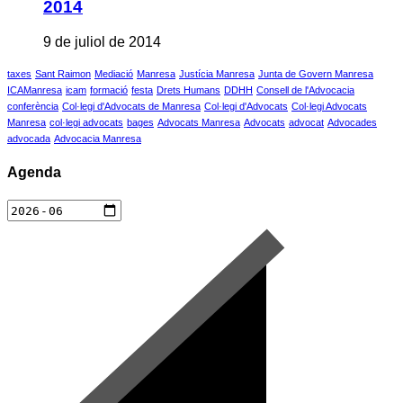
2014
9 de juliol de 2014
taxes
Sant Raimon
Mediació
Manresa
Justícia Manresa
Junta de Govern Manresa
ICAManresa
icam
formació
festa
Drets Humans
DDHH
Consell de l'Advocacia
conferència
Col·legi d'Advocats de Manresa
Col·legi d'Advocats
Col·legi Advocats
Manresa
col·legi advocats
bages
Advocats Manresa
Advocats
advocat
Advocades
advocada
Advocacia Manresa
Agenda