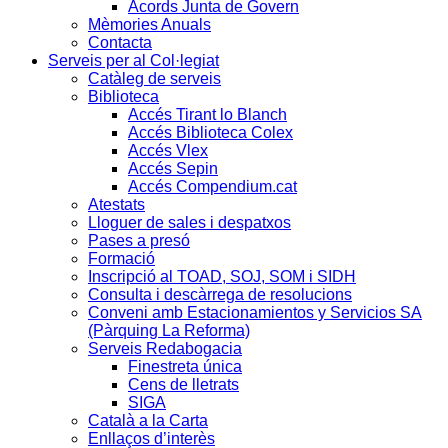
Acords Junta de Govern
Mèmories Anuals
Contacta
Serveis per al Col·legiat
Catàleg de serveis
Biblioteca
Accés Tirant lo Blanch
Accés Biblioteca Colex
Accés Vlex
Accés Sepin
Accés Compendium.cat
Atestats
Lloguer de sales i despatxos
Pases a presó
Formació
Inscripció al TOAD, SOJ, SOM i SIDH
Consulta i descàrrega de resolucions
Conveni amb Estacionamientos y Servicios SA
(Pàrquing La Reforma)
Serveis Redabogacia
Finestreta única
Cens de lletrats
SIGA
Català a la Carta
Enllaços d’interès