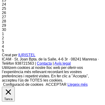
23
24
25
26
27
28
29
30
1
2
3
4
5
Creat per
IURISTEL
ICAM · St. Joan Bpta. de la Salle, 4-6 3r · 08241 Manresa ·
Telèfon 938721563 |
Contacta
|
Avís legal
Utilitzem cookies al nostre lloc web per oferir-vos
l’experiència més rellevant recordant les vostres
preferències i repetint visites. En fer clic a "Accepta",
accepteu l'ús de TOTES les cookies.
Configuració de cookies
ACCEPTAR
Llegeix més
Tanca