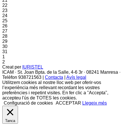
21
22
23
24
25
26
27
28
29
30
31
1
2
Creat per
IURISTEL
ICAM · St. Joan Bpta. de la Salle, 4-6 3r · 08241 Manresa ·
Telèfon 938721563 |
Contacta
|
Avís legal
Utilitzem cookies al nostre lloc web per oferir-vos
l’experiència més rellevant recordant les vostres
preferències i repetint visites. En fer clic a "Accepta",
accepteu l'ús de TOTES les cookies.
Configuració de cookies
ACCEPTAR
Llegeix més
Tanca