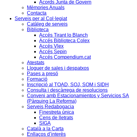
Acords Junta de Govern
Mèmories Anuals
Contacta
Serveis per al Col·legiat
Catàleg de serveis
Biblioteca
Accés Tirant lo Blanch
Accés Biblioteca Colex
Accés Vlex
Accés Sepin
Accés Compendium.cat
Atestats
Lloguer de sales i despatxos
Pases a presó
Formació
Inscripció al TOAD, SOJ, SOM i SIDH
Consulta i descàrrega de resolucions
Conveni amb Estacionamientos y Servicios SA
(Pàrquing La Reforma)
Serveis Redabogacia
Finestreta única
Cens de lletrats
SIGA
Català a la Carta
Enllaços d’interès