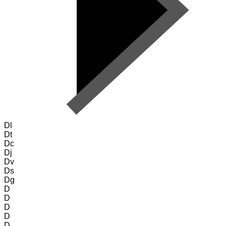
Dl
Dt
Dc
Dj
Dv
Ds
Dg
D
D
D
D
D