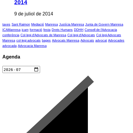
2014
9 de juliol de 2014
taxes
Sant Raimon
Mediació
Manresa
Justícia Manresa
Junta de Govern Manresa
ICAManresa
icam
formació
festa
Drets Humans
DDHH
Consell de l'Advocacia
conferència
Col·legi d'Advocats de Manresa
Col·legi d'Advocats
Col·legi Advocats
Manresa
col·legi advocats
bages
Advocats Manresa
Advocats
advocat
Advocades
advocada
Advocacia Manresa
Agenda