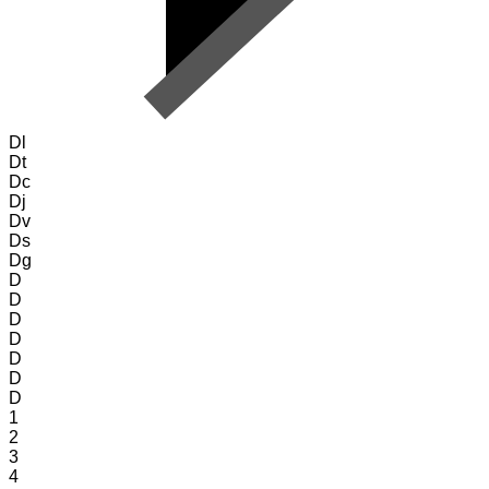
Dl
Dt
Dc
Dj
Dv
Ds
Dg
D
D
D
D
D
D
D
1
2
3
4