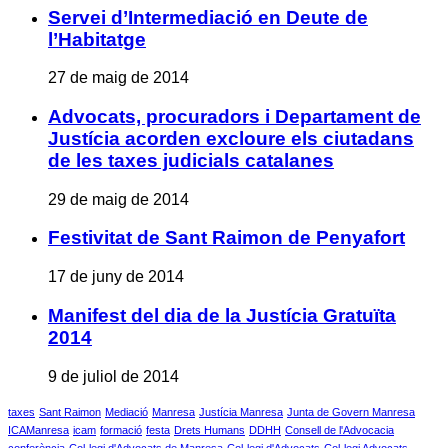
Servei d’Intermediació en Deute de
l’Habitatge
27 de maig de 2014
Advocats, procuradors i Departament de
Justícia acorden excloure els ciutadans
de les taxes judicials catalanes
29 de maig de 2014
Festivitat de Sant Raimon de Penyafort
17 de juny de 2014
Manifest del dia de la Justícia Gratuïta
2014
9 de juliol de 2014
taxes
Sant Raimon
Mediació
Manresa
Justícia Manresa
Junta de Govern Manresa
ICAManresa
icam
formació
festa
Drets Humans
DDHH
Consell de l'Advocacia
conferència
Col·legi d'Advocats de Manresa
Col·legi d'Advocats
Col·legi Advocats