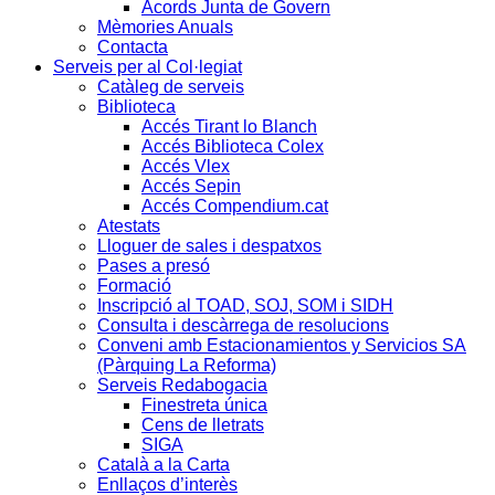
Acords Junta de Govern
Mèmories Anuals
Contacta
Serveis per al Col·legiat
Catàleg de serveis
Biblioteca
Accés Tirant lo Blanch
Accés Biblioteca Colex
Accés Vlex
Accés Sepin
Accés Compendium.cat
Atestats
Lloguer de sales i despatxos
Pases a presó
Formació
Inscripció al TOAD, SOJ, SOM i SIDH
Consulta i descàrrega de resolucions
Conveni amb Estacionamientos y Servicios SA
(Pàrquing La Reforma)
Serveis Redabogacia
Finestreta única
Cens de lletrats
SIGA
Català a la Carta
Enllaços d’interès