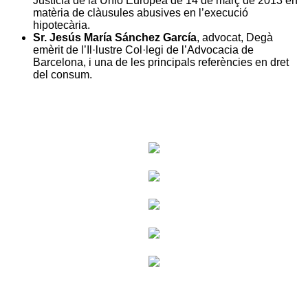
Justícia de la Unió Europea de 14 de març de 2013 en
matèria de clàusules abusives en l’execució
hipotecària.
Sr. Jesús María Sánchez García
, advocat, Degà
emèrit de l’Il·lustre Col·legi de l’Advocacia de
Barcelona, i una de les principals referències en dret
del consum.