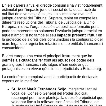
En els darrers anys, el dret de consum s'ha vist notablement
estimulat per l'impacte jurídic i social de la declaració de
nul·litat de diverses clàusules. La successiva evolució
jurisprudencial del Tribunal Suprem, tenint en compte les
diferents resolucions del Tribunal de Justícia de la Unió
Europea, motiva l'organització d'aquest acte formatiu per a
poder comprendre no solament l'evolució jurisprudencial en
aquest àmbit, si no també el seu
impacte present i futur
en
la protecció dels drets dels consumidors i la configuració del
marc legal que regeix les relacions entre entitats financeres i
consumidors.
El dret europeu ha estat el principal instrument que ha
permès als ciutadans fer front als abusos de poder dels
grans grups financers, i els jutges n'han esdevingut
protagonistes en elevar qüestions prejudicials a Estrasburg.
La conferència comptarà amb la participació de destacats
experts en la matèria:
Sr. José María Fernández Seijo
, magistrat i actual
vocal del Consejo General del Poder Judicial,
reconegut per haver plantejat la qüestió prejudicial que
va donar lloc a la rellevant sentència del Tribunal de