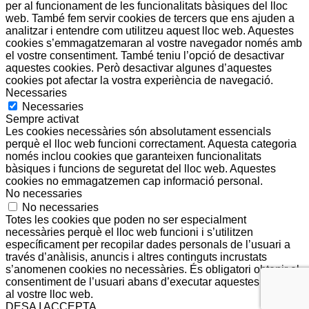
per al funcionament de les funcionalitats bàsiques del lloc
web. També fem servir cookies de tercers que ens ajuden a
analitzar i entendre com utilitzeu aquest lloc web. Aquestes
cookies s’emmagatzemaran al vostre navegador només amb
el vostre consentiment. També teniu l’opció de desactivar
aquestes cookies. Però desactivar algunes d’aquestes
cookies pot afectar la vostra experiència de navegació.
Necessaries
Necessaries
Sempre activat
Les cookies necessàries són absolutament essencials
perquè el lloc web funcioni correctament. Aquesta categoria
només inclou cookies que garanteixen funcionalitats
bàsiques i funcions de seguretat del lloc web. Aquestes
cookies no emmagatzemen cap informació personal.
No necessaries
No necessaries
Totes les cookies que poden no ser especialment
necessàries perquè el lloc web funcioni i s’utilitzen
específicament per recopilar dades personals de l’usuari a
través d’anàlisis, anuncis i altres continguts incrustats
s’anomenen cookies no necessàries. És obligatori obtenir el
consentiment de l’usuari abans d’executar aquestes cookies
al vostre lloc web.
DESA I ACCEPTA