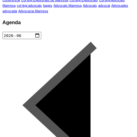
Manresa
col·legi advocats
bages
Advocats Manresa
Advocats
advocat
Advocades
advocada
Advocacia Manresa
Agenda