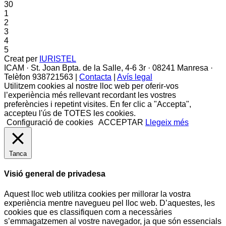
30
1
2
3
4
5
Creat per
IURISTEL
ICAM · St. Joan Bpta. de la Salle, 4-6 3r · 08241 Manresa ·
Telèfon 938721563 |
Contacta
|
Avís legal
Utilitzem cookies al nostre lloc web per oferir-vos
l’experiència més rellevant recordant les vostres
preferències i repetint visites. En fer clic a "Accepta",
accepteu l'ús de TOTES les cookies.
Configuració de cookies
ACCEPTAR
Llegeix més
Tanca
Visió general de privadesa
Aquest lloc web utilitza cookies per millorar la vostra
experiència mentre navegueu pel lloc web. D’aquestes, les
cookies que es classifiquen com a necessàries
s’emmagatzemen al vostre navegador, ja que són essencials