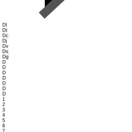
Dl
Dt
Dc
Dj
Dv
Ds
Dg
D
D
D
D
D
D
D
1
2
3
4
5
6
7