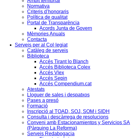
Àmbit territorial
Normativa
Criteris d’honoraris
Política de qualitat
Portal de Transparència
Acords Junta de Govern
Mèmories Anuals
Contacta
Serveis per al Col·legiat
Catàleg de serveis
Biblioteca
Accés Tirant lo Blanch
Accés Biblioteca Colex
Accés Vlex
Accés Sepin
Accés Compendium.cat
Atestats
Lloguer de sales i despatxos
Pases a presó
Formació
Inscripció al TOAD, SOJ, SOM i SIDH
Consulta i descàrrega de resolucions
Conveni amb Estacionamientos y Servicios SA
(Pàrquing La Reforma)
Serveis Redabogacia