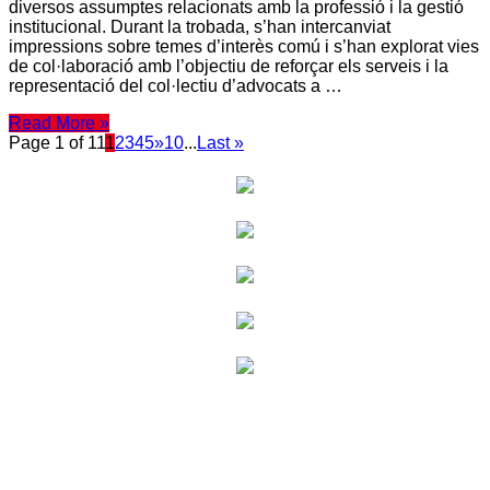
diversos assumptes relacionats amb la professió i la gestió
institucional. Durant la trobada, s’han intercanviat
impressions sobre temes d’interès comú i s’han explorat vies
de col·laboració amb l’objectiu de reforçar els serveis i la
representació del col·lectiu d’advocats a …
Read More »
Page 1 of 11
1
2
3
4
5
»
10
...
Last »