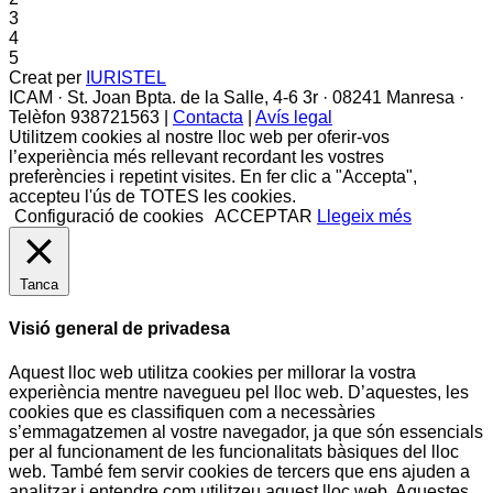
3
4
5
Creat per
IURISTEL
ICAM · St. Joan Bpta. de la Salle, 4-6 3r · 08241 Manresa ·
Telèfon 938721563 |
Contacta
|
Avís legal
Utilitzem cookies al nostre lloc web per oferir-vos
l’experiència més rellevant recordant les vostres
preferències i repetint visites. En fer clic a "Accepta",
accepteu l'ús de TOTES les cookies.
Configuració de cookies
ACCEPTAR
Llegeix més
Tanca
Visió general de privadesa
Aquest lloc web utilitza cookies per millorar la vostra
experiència mentre navegueu pel lloc web. D’aquestes, les
cookies que es classifiquen com a necessàries
s’emmagatzemen al vostre navegador, ja que són essencials
per al funcionament de les funcionalitats bàsiques del lloc
web. També fem servir cookies de tercers que ens ajuden a
analitzar i entendre com utilitzeu aquest lloc web. Aquestes