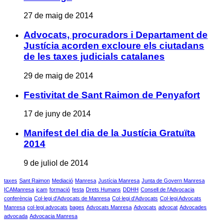
27 de maig de 2014
Advocats, procuradors i Departament de
Justícia acorden excloure els ciutadans
de les taxes judicials catalanes
29 de maig de 2014
Festivitat de Sant Raimon de Penyafort
17 de juny de 2014
Manifest del dia de la Justícia Gratuïta
2014
9 de juliol de 2014
taxes
Sant Raimon
Mediació
Manresa
Justícia Manresa
Junta de Govern Manresa
ICAManresa
icam
formació
festa
Drets Humans
DDHH
Consell de l'Advocacia
conferència
Col·legi d'Advocats de Manresa
Col·legi d'Advocats
Col·legi Advocats
Manresa
col·legi advocats
bages
Advocats Manresa
Advocats
advocat
Advocades
advocada
Advocacia Manresa