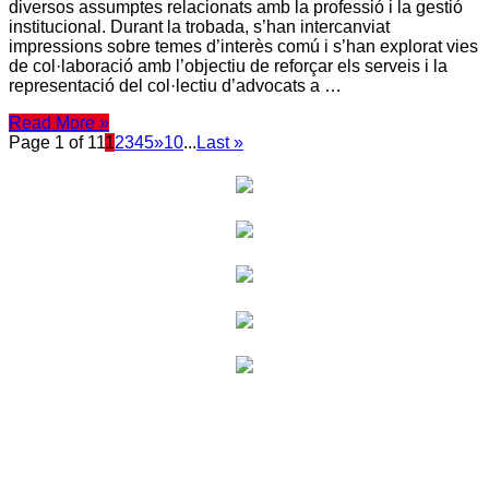
diversos assumptes relacionats amb la professió i la gestió
institucional. Durant la trobada, s’han intercanviat
impressions sobre temes d’interès comú i s’han explorat vies
de col·laboració amb l’objectiu de reforçar els serveis i la
representació del col·lectiu d’advocats a …
Read More »
Page 1 of 11
1
2
3
4
5
»
10
...
Last »