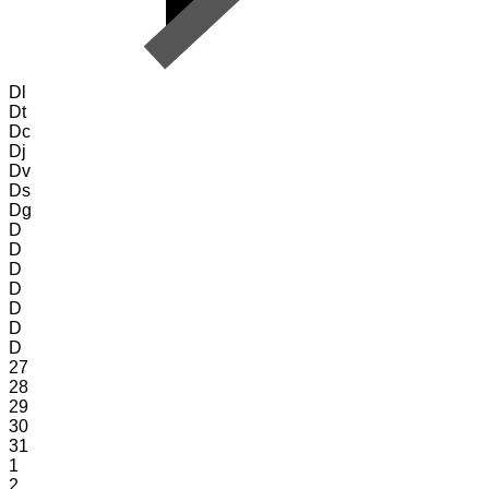
Dl
Dt
Dc
Dj
Dv
Ds
Dg
D
D
D
D
D
D
D
27
28
29
30
31
1
2