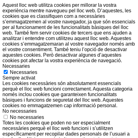
Aquest lloc web utilitza cookies per millorar la vostra
experiència mentre navegueu pel lloc web. D’aquestes, les
cookies que es classifiquen com a necessàries
s’emmagatzemen al vostre navegador, ja que són essencials
per al funcionament de les funcionalitats bàsiques del lloc
web. També fem servir cookies de tercers que ens ajuden a
analitzar i entendre com utilitzeu aquest lloc web. Aquestes
cookies s’emmagatzemaran al vostre navegador només amb
el vostre consentiment. També teniu l’opció de desactivar
aquestes cookies. Però desactivar algunes d’aquestes
cookies pot afectar la vostra experiència de navegació.
Necessaries
Necessaries
Sempre activat
Les cookies necessàries són absolutament essencials
perquè el lloc web funcioni correctament. Aquesta categoria
només inclou cookies que garanteixen funcionalitats
bàsiques i funcions de seguretat del lloc web. Aquestes
cookies no emmagatzemen cap informació personal.
No necessaries
No necessaries
Totes les cookies que poden no ser especialment
necessàries perquè el lloc web funcioni i s’utilitzen
específicament per recopilar dades personals de l’usuari a