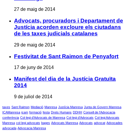
27 de maig de 2014
Advocats, procuradors i Departament de
Justícia acorden excloure els ciutadans
de les taxes judicials catalanes
29 de maig de 2014
Festivitat de Sant Raimon de Penyafort
17 de juny de 2014
Manifest del dia de la Justícia Gratuïta
2014
9 de juliol de 2014
taxes
Sant Raimon
Mediació
Manresa
Justícia Manresa
Junta de Govern Manresa
ICAManresa
icam
formació
festa
Drets Humans
DDHH
Consell de l'Advocacia
conferència
Col·legi d'Advocats de Manresa
Col·legi d'Advocats
Col·legi Advocats
Manresa
col·legi advocats
bages
Advocats Manresa
Advocats
advocat
Advocades
advocada
Advocacia Manresa