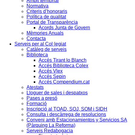
Àmbit territorial
Normativa
Criteris d’honoraris
Política de qualitat
Portal de Transparència
Acords Junta de Govern
Mèmories Anuals
Contacta
Serveis per al Col·legiat
Catàleg de serveis
Biblioteca
Accés Tirant lo Blanch
Accés Biblioteca Colex
Accés Vlex
Accés Sepin
Accés Compendium.cat
Atestats
Lloguer de sales i despatxos
Pases a presó
Formació
Inscripció al TOAD, SOJ, SOM i SIDH
Consulta i descàrrega de resolucions
Conveni amb Estacionamientos y Servicios SA
(Pàrquing La Reforma)
Serveis Redabogacia