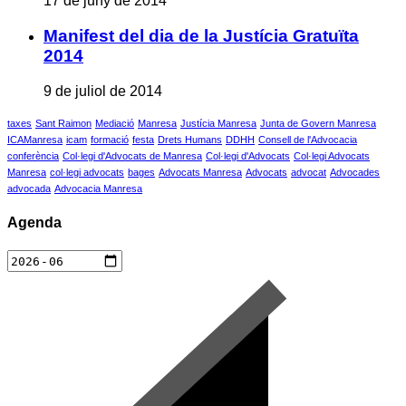
17 de juny de 2014
Manifest del dia de la Justícia Gratuïta
2014
9 de juliol de 2014
taxes
Sant Raimon
Mediació
Manresa
Justícia Manresa
Junta de Govern Manresa
ICAManresa
icam
formació
festa
Drets Humans
DDHH
Consell de l'Advocacia
conferència
Col·legi d'Advocats de Manresa
Col·legi d'Advocats
Col·legi Advocats
Manresa
col·legi advocats
bages
Advocats Manresa
Advocats
advocat
Advocades
advocada
Advocacia Manresa
Agenda