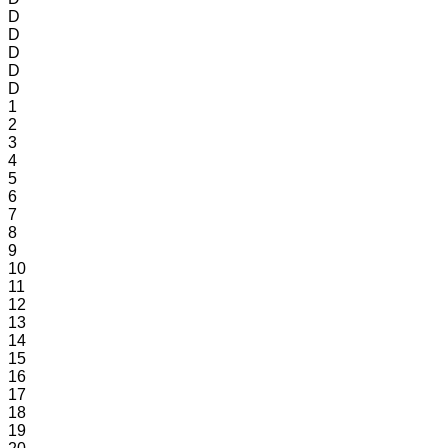
D
D
D
D
D
1
2
3
4
5
6
7
8
9
10
11
12
13
14
15
16
17
18
19