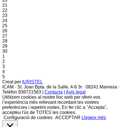
20
21
22
23
24
25
26
27
28
29
30
1
2
3
4
5
Creat per
IURISTEL
ICAM · St. Joan Bpta. de la Salle, 4-6 3r · 08241 Manresa ·
Telèfon 938721563 |
Contacta
|
Avís legal
Utilitzem cookies al nostre lloc web per oferir-vos
l’experiència més rellevant recordant les vostres
preferències i repetint visites. En fer clic a "Accepta",
accepteu l'ús de TOTES les cookies.
Configuració de cookies
ACCEPTAR
Llegeix més