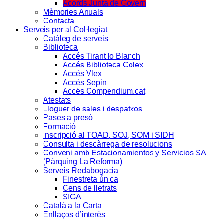
Acords Junta de Govern
Mèmories Anuals
Contacta
Serveis per al Col·legiat
Catàleg de serveis
Biblioteca
Accés Tirant lo Blanch
Accés Biblioteca Colex
Accés Vlex
Accés Sepin
Accés Compendium.cat
Atestats
Lloguer de sales i despatxos
Pases a presó
Formació
Inscripció al TOAD, SOJ, SOM i SIDH
Consulta i descàrrega de resolucions
Conveni amb Estacionamientos y Servicios SA
(Pàrquing La Reforma)
Serveis Redabogacia
Finestreta única
Cens de lletrats
SIGA
Català a la Carta
Enllaços d’interès