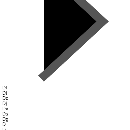
Dl
Dt
Dc
Dj
Dv
Ds
Dg
D
D