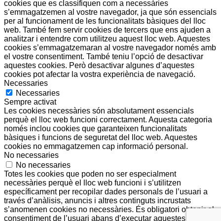
cookies que es classifiquen com a necessàries
s’emmagatzemen al vostre navegador, ja que són essencials
per al funcionament de les funcionalitats bàsiques del lloc
web. També fem servir cookies de tercers que ens ajuden a
analitzar i entendre com utilitzeu aquest lloc web. Aquestes
cookies s’emmagatzemaran al vostre navegador només amb
el vostre consentiment. També teniu l’opció de desactivar
aquestes cookies. Però desactivar algunes d’aquestes
cookies pot afectar la vostra experiència de navegació.
Necessaries
Necessaries
Sempre activat
Les cookies necessàries són absolutament essencials
perquè el lloc web funcioni correctament. Aquesta categoria
només inclou cookies que garanteixen funcionalitats
bàsiques i funcions de seguretat del lloc web. Aquestes
cookies no emmagatzemen cap informació personal.
No necessaries
No necessaries
Totes les cookies que poden no ser especialment
necessàries perquè el lloc web funcioni i s’utilitzen
específicament per recopilar dades personals de l’usuari a
través d’anàlisis, anuncis i altres continguts incrustats
s’anomenen cookies no necessàries. És obligatori obtenir el
consentiment de l’usuari abans d’executar aquestes cookies