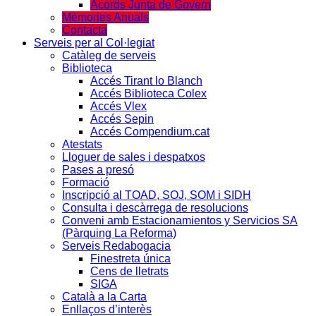
Acords Junta de Govern
Mèmories Anuals
Contacta
Serveis per al Col·legiat
Catàleg de serveis
Biblioteca
Accés Tirant lo Blanch
Accés Biblioteca Colex
Accés Vlex
Accés Sepin
Accés Compendium.cat
Atestats
Lloguer de sales i despatxos
Pases a presó
Formació
Inscripció al TOAD, SOJ, SOM i SIDH
Consulta i descàrrega de resolucions
Conveni amb Estacionamientos y Servicios SA
(Pàrquing La Reforma)
Serveis Redabogacia
Finestreta única
Cens de lletrats
SIGA
Català a la Carta
Enllaços d’interès