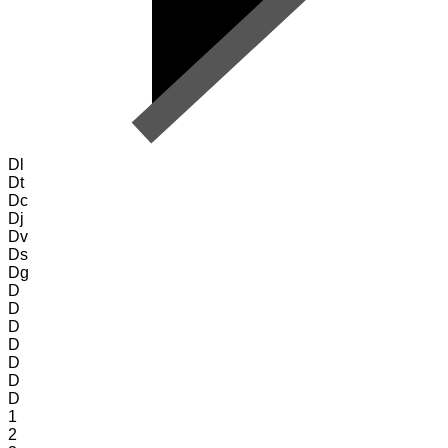
Dl
Dt
Dc
Dj
Dv
Ds
Dg
D
D
D
D
D
D
D
1
2