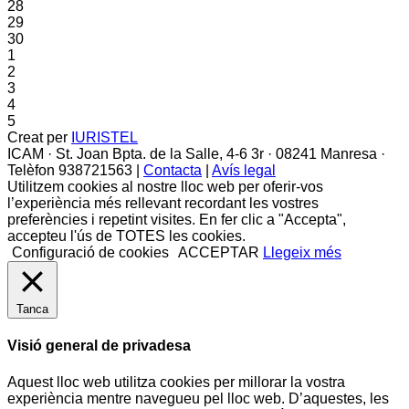
28
29
30
1
2
3
4
5
Creat per
IURISTEL
ICAM · St. Joan Bpta. de la Salle, 4-6 3r · 08241 Manresa ·
Telèfon 938721563 |
Contacta
|
Avís legal
Utilitzem cookies al nostre lloc web per oferir-vos
l’experiència més rellevant recordant les vostres
preferències i repetint visites. En fer clic a "Accepta",
accepteu l'ús de TOTES les cookies.
Configuració de cookies
ACCEPTAR
Llegeix més
Tanca
Visió general de privadesa
Aquest lloc web utilitza cookies per millorar la vostra
experiència mentre navegueu pel lloc web. D’aquestes, les