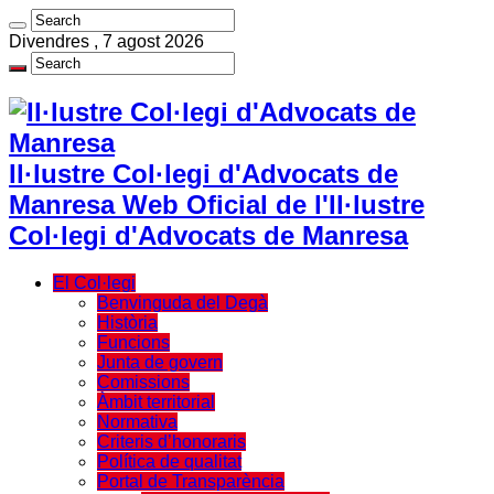
Divendres , 7 agost 2026
Il·lustre Col·legi d'Advocats de
Manresa Web Oficial de l'Il·lustre
Col·legi d'Advocats de Manresa
El Col·legi
Benvinguda del Degà
Història
Funcions
Junta de govern
Comissions
Àmbit territorial
Normativa
Criteris d’honoraris
Política de qualitat
Portal de Transparència