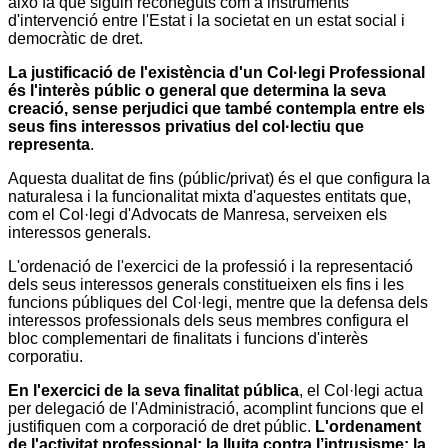
això fa que siguin reconeguts com a instruments
d'intervenció entre l'Estat i la societat en un estat social i
democràtic de dret.
La justificació de l'existència d'un Col·legi Professional
és l'interès públic o general que determina la seva
creació, sense perjudici que també contempla entre els
seus fins interessos privatius del col·lectiu que
representa
.
Aquesta dualitat de fins (públic/privat) és el que configura la
naturalesa i la funcionalitat mixta d'aquestes entitats que,
com el Col·legi d'Advocats de Manresa, serveixen els
interessos generals.
L'ordenació de l'exercici de la professió i la representació
dels seus interessos generals constitueixen els fins i les
funcions públiques del Col·legi, mentre que la defensa dels
interessos professionals dels seus membres configura el
bloc complementari de finalitats i funcions d'interès
corporatiu.
En l'exercici de la seva finalitat pública
, el Col·legi actua
per delegació de l'Administració, acomplint funcions que el
justifiquen com a corporació de dret públic.
L'ordenament
de l'activitat professional; la lluita contra l’intrusisme; la