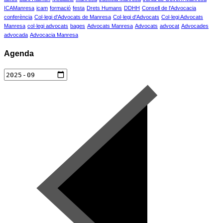
ICAManresa
icam
formació
festa
Drets Humans
DDHH
Consell de l'Advocacia
conferència
Col·legi d'Advocats de Manresa
Col·legi d'Advocats
Col·legi Advocats
Manresa
col·legi advocats
bages
Advocats Manresa
Advocats
advocat
Advocades
advocada
Advocacia Manresa
Agenda