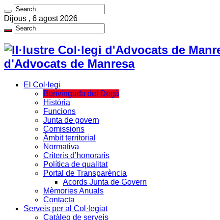
Dijous , 6 agost 2026
d'Advocats de Manresa
El Col·legi
Benvinguda del Degà
Història
Funcions
Junta de govern
Comissions
Àmbit territorial
Normativa
Criteris d’honoraris
Política de qualitat
Portal de Transparència
Acords Junta de Govern
Mèmories Anuals
Contacta
Serveis per al Col·legiat
Catàleg de serveis