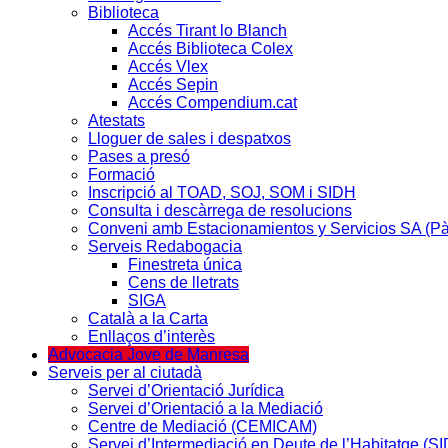
Biblioteca
Accés Tirant lo Blanch
Accés Biblioteca Colex
Accés Vlex
Accés Sepin
Accés Compendium.cat
Atestats
Lloguer de sales i despatxos
Pases a presó
Formació
Inscripció al TOAD, SOJ, SOM i SIDH
Consulta i descàrrega de resolucions
Conveni amb Estacionamientos y Servicios SA (P
Serveis Redabogacia
Finestreta única
Cens de lletrats
SIGA
Català a la Carta
Enllaços d’interès
Advocacia Jove de Manresa
Serveis per al ciutadà
Servei d’Orientació Jurídica
Servei d’Orientació a la Mediació
Centre de Mediació (CEMICAM)
Servei d’Intermediació en Deute de l’Habitatge (S