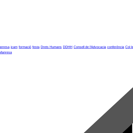
anresa
icam
formació
festa
Drets Humans
DDHH
Consell de l'Advocacia
conferència
Col·l
 Manresa