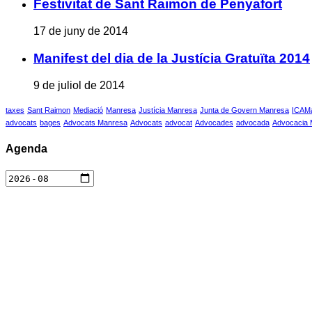
Festivitat de Sant Raimon de Penyafort
17 de juny de 2014
Manifest del dia de la Justícia Gratuïta 2014
9 de juliol de 2014
taxes
Sant Raimon
Mediació
Manresa
Justícia Manresa
Junta de Govern Manresa
ICAM
advocats
bages
Advocats Manresa
Advocats
advocat
Advocades
advocada
Advocacia
Agenda