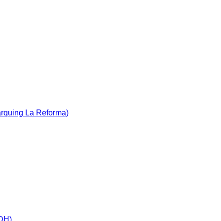
àrquing La Reforma)
IDH)