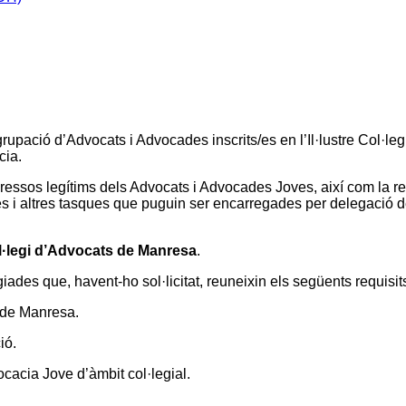
upació d’Advocats i Advocades inscrits/es en l’Il·lustre Col·leg
cia.
ressos legítims dels Advocats i Advocades Joves, així com la real
terès i altres tasques que puguin ser encarregades per delegació 
ol·legi d’Advocats de Manresa
.
egiades que, havent-ho sol·licitat, reuneixin els següents requisi
s de Manresa.
ió.
vocacia Jove d’àmbit col·legial.