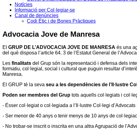
Notícies
Informació per Col·legiar-se
Canal de denúncies
Codi Ètic i de Bones Pràctiques
Advocacia Jove de Manresa
El
GRUP DE L’ADVOCACIA JOVE DE MANRESA
és una agr
del què disposa l’article 64. 3 de l’Estatut General de l’Advoca
Les
finalitats
del Grup són la representació i defensa dels inte
formatiu, col·legial, social i cultural que puguin resultar d’in
Manresa.
El GRUP té la seva
seu a les dependències de l’Il·lustre C
Poden ser membres del Grup
tots aquells col·legiats i col·l
- Ésser col·legiat o col·legiada a l’Il·lustre Col·legi d’Advocat
- Ser menor de 40 anys o tenir menys de 10 anys de col·legiac
- No trobar-se inscrit o inscrita en una altra Agrupació de l'Ad