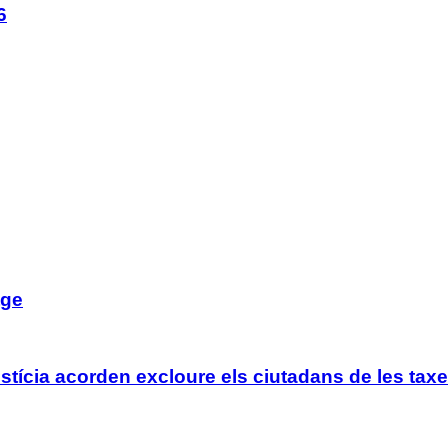
6
tge
tícia acorden excloure els ciutadans de les taxe