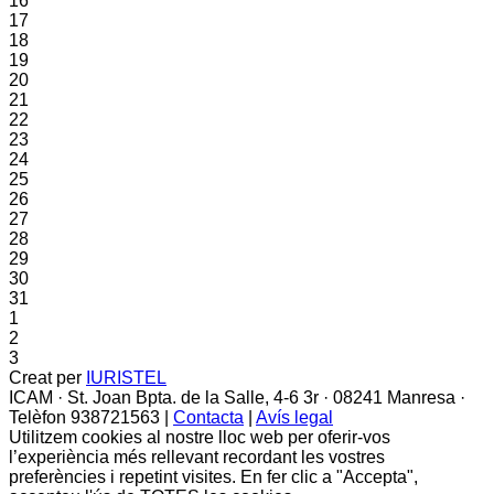
16
17
18
19
20
21
22
23
24
25
26
27
28
29
30
31
1
2
3
Creat per
IURISTEL
ICAM · St. Joan Bpta. de la Salle, 4-6 3r · 08241 Manresa ·
Telèfon 938721563 |
Contacta
|
Avís legal
Utilitzem cookies al nostre lloc web per oferir-vos
l’experiència més rellevant recordant les vostres
preferències i repetint visites. En fer clic a "Accepta",