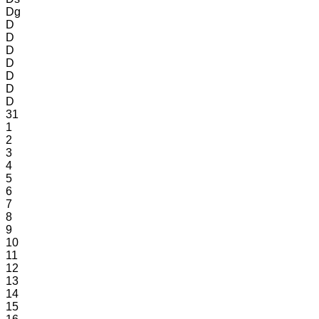
Dg
D
D
D
D
D
D
D
31
1
2
3
4
5
6
7
8
9
10
11
12
13
14
15