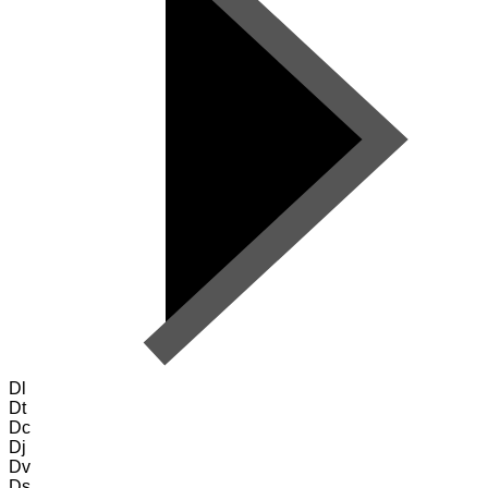
Dl
Dt
Dc
Dj
Dv
Ds