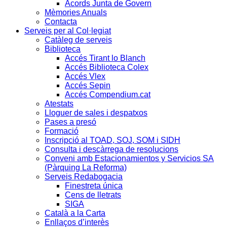
Acords Junta de Govern
Mèmories Anuals
Contacta
Serveis per al Col·legiat
Catàleg de serveis
Biblioteca
Accés Tirant lo Blanch
Accés Biblioteca Colex
Accés Vlex
Accés Sepin
Accés Compendium.cat
Atestats
Lloguer de sales i despatxos
Pases a presó
Formació
Inscripció al TOAD, SOJ, SOM i SIDH
Consulta i descàrrega de resolucions
Conveni amb Estacionamientos y Servicios SA
(Pàrquing La Reforma)
Serveis Redabogacia
Finestreta única
Cens de lletrats
SIGA
Català a la Carta
Enllaços d’interès