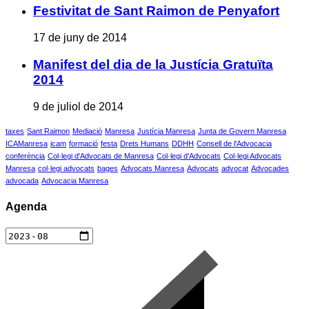
Festivitat de Sant Raimon de Penyafort
17 de juny de 2014
Manifest del dia de la Justícia Gratuïta
2014
9 de juliol de 2014
taxes
Sant Raimon
Mediació
Manresa
Justícia Manresa
Junta de Govern Manresa
ICAManresa
icam
formació
festa
Drets Humans
DDHH
Consell de l'Advocacia
conferència
Col·legi d'Advocats de Manresa
Col·legi d'Advocats
Col·legi Advocats
Manresa
col·legi advocats
bages
Advocats Manresa
Advocats
advocat
Advocades
advocada
Advocacia Manresa
Agenda