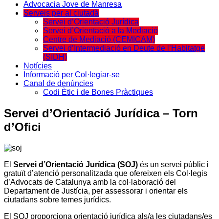
Advocacia Jove de Manresa
Serveis per al ciutadà
Servei d’Orientació Jurídica
Servei d’Orientació a la Mediació
Centre de Mediació (CEMICAM)
Servei d’Intermediació en Deute de l’Habitatge
(SIDH)
Notícies
Informació per Col·legiar-se
Canal de denúncies
Codi Ètic i de Bones Pràctiques
Servei d’Orientació Jurídica – Torn
d’Ofici
El
Servei d’Orientació Jurídica (SOJ)
és un servei públic i
gratuït d’atenció personalitzada que ofereixen els Col·legis
d’Advocats de Catalunya amb la col·laboració del
Departament de Justícia, per assessorar i orientar els
ciutadans sobre temes jurídics.
El SOJ proporciona orientació jurídica als/a les ciutadans/es