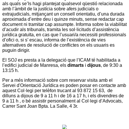
als quals se’ls hagi plantejat qualsevol qüestió relacionada
amb l’àmbit de la justícia sobre afers judicials o
extrajudicials, mitjançant un consell orientatiu, d’una durada
aproximada d’entre deu i quinze minuts, sense redactar cap
document ni tramitar cap assumpte. Informa sobre la viabilitat
d’acudir als tribunals, tramita les sol·licituds d’assistència
jurídica gratuïta, en cas que l’usuari/a necessiti professionals
d’ofici o, si s’ escau, informa de l’existència de vies
alternatives de resolució de conflictes on els usuaris es
puguin dirigir.
El SOJ es presta a la delegació que l’ICAM té habilitada a
l’edifici judicial de Manresa, els
dimarts
i
dijous
, de 9:30 a
13:15 h.
Per a més informació sobre com reservar visita amb el
Servei d'Orientació Jurídica es poden posar en contacte amb
aquest Col·legi per telèfon trucant al 93 872 15 63, de
dilluns a dijous de 9 a 11 h i de 16 a 17 h, i els divendres de
9 a 11 h , o bé assistir personalment al Col·legi d’Advocats,
Carrer Sant Joan Bpta. La Salle, 4 3r.