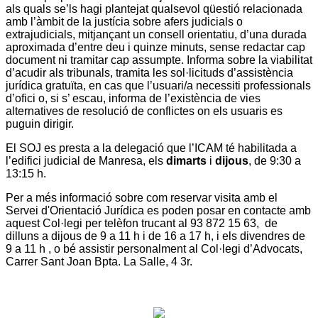
als quals se’ls hagi plantejat qualsevol qüestió relacionada
amb l’àmbit de la justícia sobre afers judicials o
extrajudicials, mitjançant un consell orientatiu, d’una durada
aproximada d’entre deu i quinze minuts, sense redactar cap
document ni tramitar cap assumpte. Informa sobre la viabilitat
d’acudir als tribunals, tramita les sol·licituds d’assistència
jurídica gratuïta, en cas que l’usuari/a necessiti professionals
d’ofici o, si s’ escau, informa de l’existència de vies
alternatives de resolució de conflictes on els usuaris es
puguin dirigir.
El SOJ es presta a la delegació que l’ICAM té habilitada a
l’edifici judicial de Manresa, els
dimarts
i
dijous
, de 9:30 a
13:15 h.
Per a més informació sobre com reservar visita amb el
Servei d'Orientació Jurídica es poden posar en contacte amb
aquest Col·legi per telèfon trucant al 93 872 15 63, de
dilluns a dijous de 9 a 11 h i de 16 a 17 h, i els divendres de
9 a 11 h , o bé assistir personalment al Col·legi d’Advocats,
Carrer Sant Joan Bpta. La Salle, 4 3r.