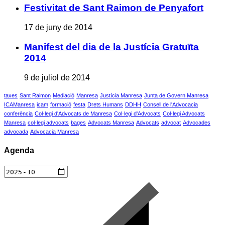
Festivitat de Sant Raimon de Penyafort
17 de juny de 2014
Manifest del dia de la Justícia Gratuïta
2014
9 de juliol de 2014
taxes
Sant Raimon
Mediació
Manresa
Justícia Manresa
Junta de Govern Manresa
ICAManresa
icam
formació
festa
Drets Humans
DDHH
Consell de l'Advocacia
conferència
Col·legi d'Advocats de Manresa
Col·legi d'Advocats
Col·legi Advocats
Manresa
col·legi advocats
bages
Advocats Manresa
Advocats
advocat
Advocades
advocada
Advocacia Manresa
Agenda