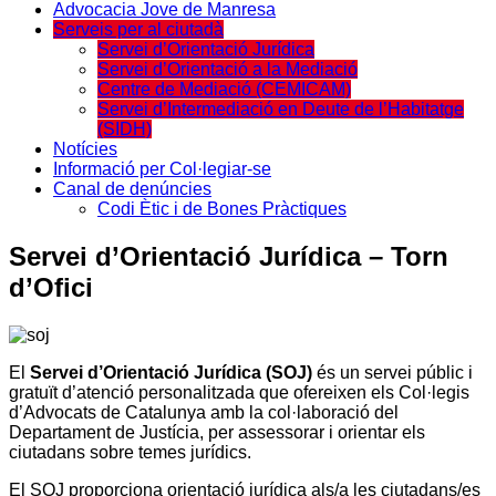
Advocacia Jove de Manresa
Serveis per al ciutadà
Servei d’Orientació Jurídica
Servei d’Orientació a la Mediació
Centre de Mediació (CEMICAM)
Servei d’Intermediació en Deute de l’Habitatge
(SIDH)
Notícies
Informació per Col·legiar-se
Canal de denúncies
Codi Ètic i de Bones Pràctiques
Servei d’Orientació Jurídica – Torn
d’Ofici
El
Servei d’Orientació Jurídica (SOJ)
és un servei públic i
gratuït d’atenció personalitzada que ofereixen els Col·legis
d’Advocats de Catalunya amb la col·laboració del
Departament de Justícia, per assessorar i orientar els
ciutadans sobre temes jurídics.
El SOJ proporciona orientació jurídica als/a les ciutadans/es