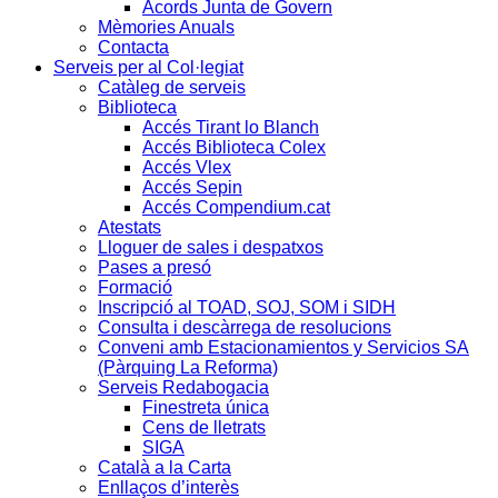
Acords Junta de Govern
Mèmories Anuals
Contacta
Serveis per al Col·legiat
Catàleg de serveis
Biblioteca
Accés Tirant lo Blanch
Accés Biblioteca Colex
Accés Vlex
Accés Sepin
Accés Compendium.cat
Atestats
Lloguer de sales i despatxos
Pases a presó
Formació
Inscripció al TOAD, SOJ, SOM i SIDH
Consulta i descàrrega de resolucions
Conveni amb Estacionamientos y Servicios SA
(Pàrquing La Reforma)
Serveis Redabogacia
Finestreta única
Cens de lletrats
SIGA
Català a la Carta
Enllaços d’interès