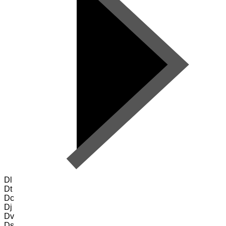
Dl
Dt
Dc
Dj
Dv
Ds