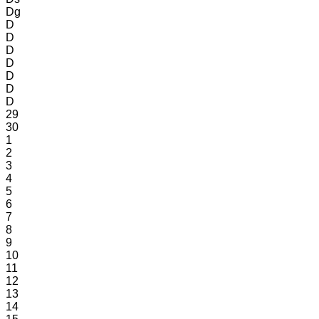
Dg
D
D
D
D
D
D
D
29
30
1
2
3
4
5
6
7
8
9
10
11
12
13
14