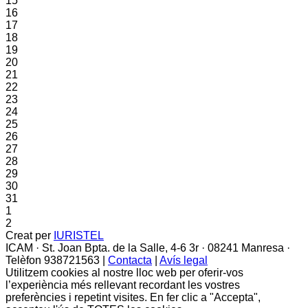
15
16
17
18
19
20
21
22
23
24
25
26
27
28
29
30
31
1
2
Creat per
IURISTEL
ICAM · St. Joan Bpta. de la Salle, 4-6 3r · 08241 Manresa ·
Telèfon 938721563 |
Contacta
|
Avís legal
Utilitzem cookies al nostre lloc web per oferir-vos
l’experiència més rellevant recordant les vostres
preferències i repetint visites. En fer clic a "Accepta",