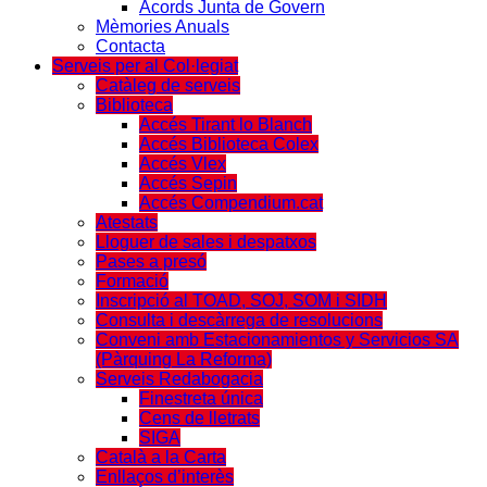
Acords Junta de Govern
Mèmories Anuals
Contacta
Serveis per al Col·legiat
Catàleg de serveis
Biblioteca
Accés Tirant lo Blanch
Accés Biblioteca Colex
Accés Vlex
Accés Sepin
Accés Compendium.cat
Atestats
Lloguer de sales i despatxos
Pases a presó
Formació
Inscripció al TOAD, SOJ, SOM i SIDH
Consulta i descàrrega de resolucions
Conveni amb Estacionamientos y Servicios SA
(Pàrquing La Reforma)
Serveis Redabogacia
Finestreta única
Cens de lletrats
SIGA
Català a la Carta
Enllaços d’interès