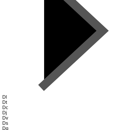
Dl
Dt
Dc
Dj
Dv
Ds
Dg