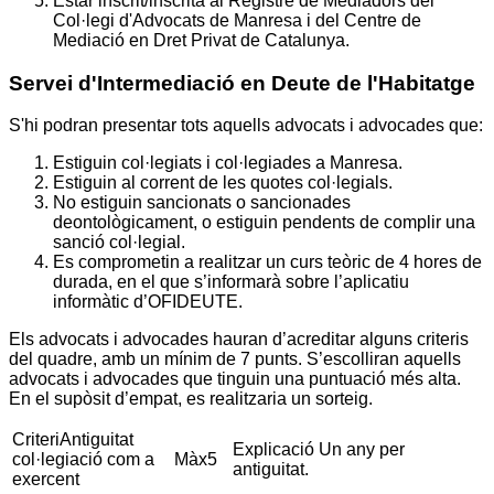
Estar inscrit/inscrita al Registre de Mediadors del
Col·legi d'Advocats de Manresa i del Centre de
Mediació en Dret Privat de Catalunya.
Servei d'Intermediació en Deute de l'Habitatge
S'hi podran presentar tots aquells advocats i advocades que:
Estiguin col·legiats i col·legiades a Manresa.
Estiguin al corrent de les quotes col·legials.
No estiguin sancionats o sancionades
deontològicament, o estiguin pendents de complir una
sanció col·legial.
Es comprometin a realitzar un curs teòric de 4 hores de
durada, en el que s’informarà sobre l’aplicatiu
informàtic d’OFIDEUTE.
Els advocats i advocades hauran d’acreditar alguns criteris
del quadre, amb un mínim de 7 punts. S’escolliran aquells
advocats i advocades que tinguin una puntuació més alta.
En el supòsit d’empat, es realitzaria un sorteig.
CriteriAntiguitat
Explicació Un any per
col·legiació com a
Màx5
antiguitat.
exercent