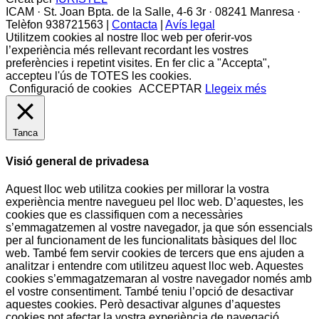
ICAM · St. Joan Bpta. de la Salle, 4-6 3r · 08241 Manresa ·
Telèfon 938721563 |
Contacta
|
Avís legal
Utilitzem cookies al nostre lloc web per oferir-vos
l’experiència més rellevant recordant les vostres
preferències i repetint visites. En fer clic a "Accepta",
accepteu l'ús de TOTES les cookies.
Configuració de cookies
ACCEPTAR
Llegeix més
Tanca
Visió general de privadesa
Aquest lloc web utilitza cookies per millorar la vostra
experiència mentre navegueu pel lloc web. D’aquestes, les
cookies que es classifiquen com a necessàries
s’emmagatzemen al vostre navegador, ja que són essencials
per al funcionament de les funcionalitats bàsiques del lloc
web. També fem servir cookies de tercers que ens ajuden a
analitzar i entendre com utilitzeu aquest lloc web. Aquestes
cookies s’emmagatzemaran al vostre navegador només amb
el vostre consentiment. També teniu l’opció de desactivar
aquestes cookies. Però desactivar algunes d’aquestes
cookies pot afectar la vostra experiència de navegació.