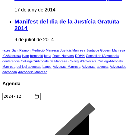
17 de juny de 2014
Manifest del dia de la Justícia Gratuïta
2014
9 de juliol de 2014
taxes
Sant Raimon
Mediació
Manresa
Justícia Manresa
Junta de Govern Manresa
ICAManresa
icam
formació
festa
Drets Humans
DDHH
Consell de l'Advocacia
conferència
Col·legi d'Advocats de Manresa
Col·legi d'Advocats
Col·legi Advocats
Manresa
col·legi advocats
bages
Advocats Manresa
Advocats
advocat
Advocades
advocada
Advocacia Manresa
Agenda