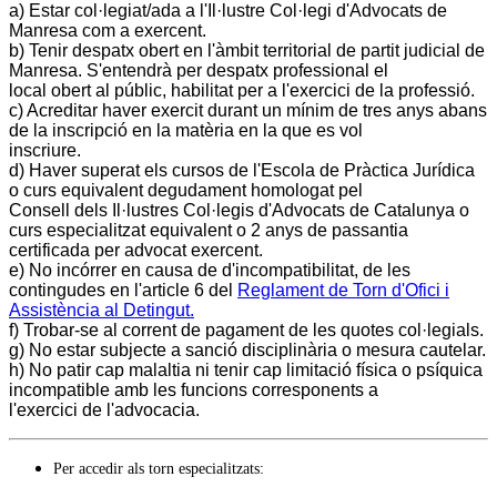
a) Estar col·legiat/ada a l'Il·lustre Col·legi d'Advocats de
Manresa com a exercent.
b) Tenir despatx obert en l'àmbit territorial de partit judicial de
Manresa. S'entendrà per despatx professional el
local obert al públic, habilitat per a l'exercici de la professió.
c) Acreditar haver exercit durant un mínim de tres anys abans
de la inscripció en la matèria en la que es vol
inscriure.
d) Haver superat els cursos de l'Escola de Pràctica Jurídica
o curs equivalent degudament homologat pel
Consell dels Il·lustres Col·legis d'Advocats de Catalunya o
curs especialitzat equivalent o 2 anys de passantia
certificada per advocat exercent.
e) No incórrer en causa de d'incompatibilitat, de les
contingudes en l'article 6 del
Reglament de Torn d'Ofici i
Assistència al Detingut.
f) Trobar-se al corrent de pagament de les quotes col·legials.
g) No estar subjecte a sanció disciplinària o mesura cautelar.
h) No patir cap malaltia ni tenir cap limitació física o psíquica
incompatible amb les funcions corresponents a
l'exercici de l'advocacia.
Per accedir als torn especialitzats: