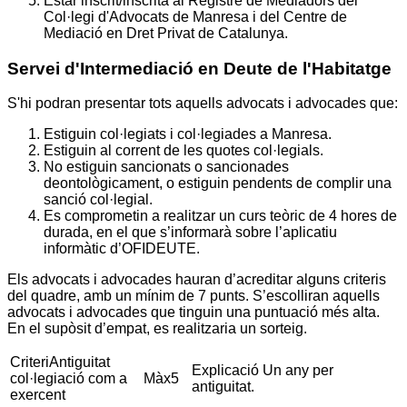
Estar inscrit/inscrita al Registre de Mediadors del
Col·legi d'Advocats de Manresa i del Centre de
Mediació en Dret Privat de Catalunya.
Servei d'Intermediació en Deute de l'Habitatge
S'hi podran presentar tots aquells advocats i advocades que:
Estiguin col·legiats i col·legiades a Manresa.
Estiguin al corrent de les quotes col·legials.
No estiguin sancionats o sancionades
deontològicament, o estiguin pendents de complir una
sanció col·legial.
Es comprometin a realitzar un curs teòric de 4 hores de
durada, en el que s’informarà sobre l’aplicatiu
informàtic d’OFIDEUTE.
Els advocats i advocades hauran d’acreditar alguns criteris
del quadre, amb un mínim de 7 punts. S’escolliran aquells
advocats i advocades que tinguin una puntuació més alta.
En el supòsit d’empat, es realitzaria un sorteig.
CriteriAntiguitat
Explicació Un any per
col·legiació com a
Màx5
antiguitat.
exercent