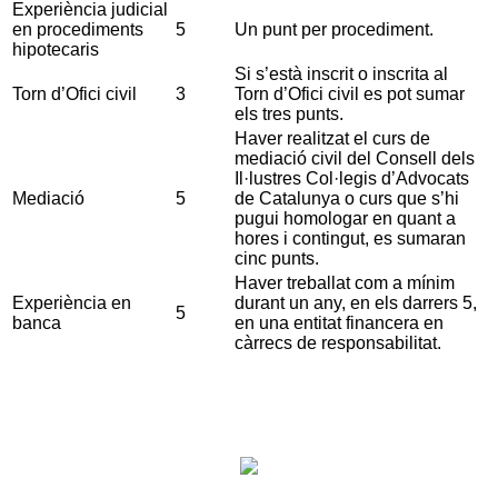
Experiència judicial
en procediments
5
Un punt per procediment.
hipotecaris
Si s’està inscrit o inscrita al
Torn d’Ofici civil
3
Torn d’Ofici civil es pot sumar
els tres punts.
Haver realitzat el curs de
mediació civil del Consell dels
Il·lustres Col·legis d’Advocats
Mediació
5
de Catalunya o curs que s’hi
pugui homologar en quant a
hores i contingut, es sumaran
cinc punts.
Haver treballat com a mínim
Experiència en
durant un any, en els darrers 5,
5
banca
en una entitat financera en
càrrecs de responsabilitat.