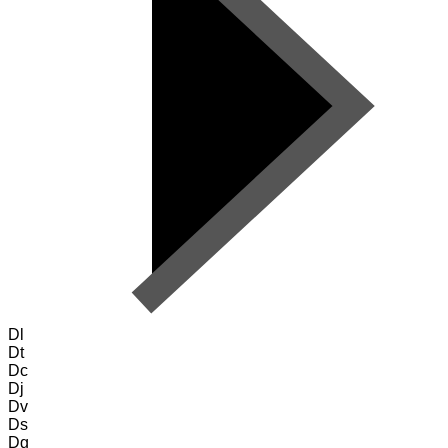
Dl
Dt
Dc
Dj
Dv
Ds
Dg