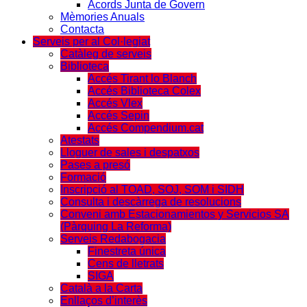
Acords Junta de Govern
Mèmories Anuals
Contacta
Serveis per al Col·legiat
Catàleg de serveis
Biblioteca
Accés Tirant lo Blanch
Accés Biblioteca Colex
Accés Vlex
Accés Sepin
Accés Compendium.cat
Atestats
Lloguer de sales i despatxos
Pases a presó
Formació
Inscripció al TOAD, SOJ, SOM i SIDH
Consulta i descàrrega de resolucions
Conveni amb Estacionamientos y Servicios SA
(Pàrquing La Reforma)
Serveis Redabogacia
Finestreta única
Cens de lletrats
SIGA
Català a la Carta
Enllaços d’interès