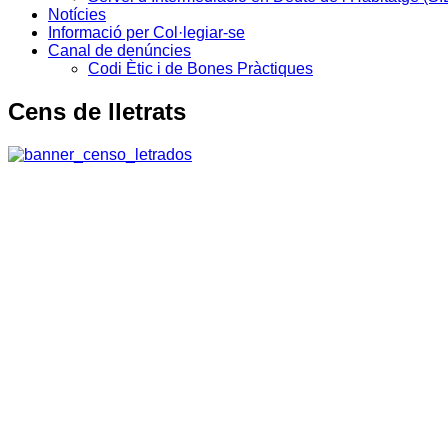
Notícies
Informació per Col·legiar-se
Canal de denúncies
Codi Ètic i de Bones Pràctiques
Cens de lletrats