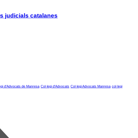
s judicials catalanes
egi d'Advocats de Manresa
Col·legi d'Advocats
Col·legi Advocats Manresa
col·legi