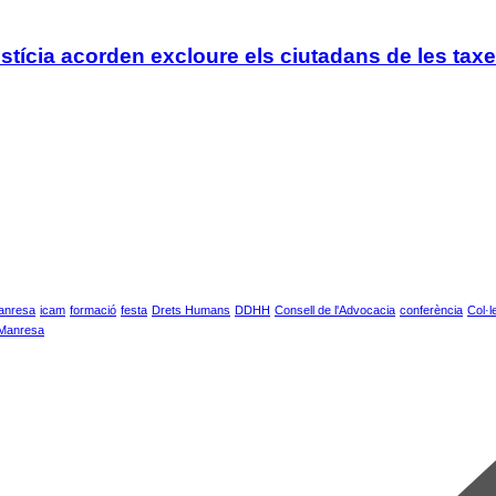
tícia acorden excloure els ciutadans de les taxe
anresa
icam
formació
festa
Drets Humans
DDHH
Consell de l'Advocacia
conferència
Col·l
 Manresa