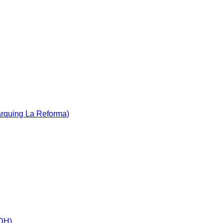
àrquing La Reforma)
IDH)