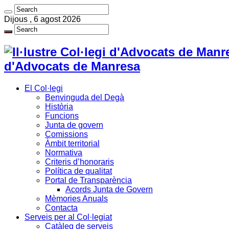
Dijous , 6 agost 2026
d'Advocats de Manresa
El Col·legi
Benvinguda del Degà
Història
Funcions
Junta de govern
Comissions
Àmbit territorial
Normativa
Criteris d’honoraris
Política de qualitat
Portal de Transparència
Acords Junta de Govern
Mèmories Anuals
Contacta
Serveis per al Col·legiat
Catàleg de serveis