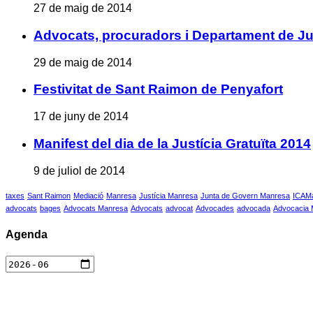
27 de maig de 2014
Advocats, procuradors i Departament de Jus
29 de maig de 2014
Festivitat de Sant Raimon de Penyafort
17 de juny de 2014
Manifest del dia de la Justícia Gratuïta 2014
9 de juliol de 2014
taxes
Sant Raimon
Mediació
Manresa
Justícia Manresa
Junta de Govern Manresa
ICAM
advocats
bages
Advocats Manresa
Advocats
advocat
Advocades
advocada
Advocacia
Agenda