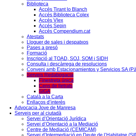
Biblioteca
Accés Tirant lo Blanch
Accés Biblioteca Colex
Accés Vlex
Accés Sepin
Accés Compendium.cat
Atestats
Lloguer de sales i despatxos
Pases a presó
Formació
Inscripció al TOAD, SOJ, SOM i SIDH
Consulta i descàrrega de resolucions
Conveni amb Estacionamientos y Servicios SA (P
Serveis Redabogacia
Finestreta única
Cens de lletrats
SIGA
Català a la Carta
Enllaços d’interès
Advocacia Jove de Manresa
Serveis per al ciutadà
Servei d’Orientació Jurídica
Servei d’Orientació a la Mediació
Centre de Mediació (CEMICAM)
Servei d’Intermediació en Deute de l’Habitatge (S