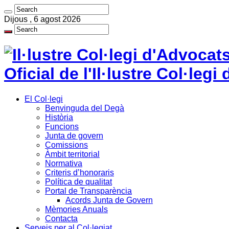
Dijous , 6 agost 2026
Oficial de l'Il·lustre Col·le
El Col·legi
Benvinguda del Degà
Història
Funcions
Junta de govern
Comissions
Àmbit territorial
Normativa
Criteris d’honoraris
Política de qualitat
Portal de Transparència
Acords Junta de Govern
Mèmories Anuals
Contacta
Serveis per al Col·legiat