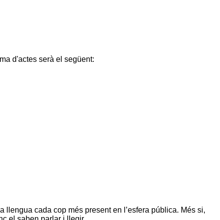
ama d'actes serà el següent:
’una llengua cada cop més present en l’esfera pública. Més si,
c el saben parlar i llegir …