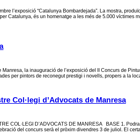
embre l’exposició “Catalunya Bombardejada”. La mostra, produï
t per Catalunya, és un homenatge a les més de 5.000 víctimes m
a
de Manresa, la inauguració de l’exposició del II Concurs de Pintu
es per pintors de reconegut prestigi i novells, propers a la loc
ustre Col·legi d’Advocats de Manresa
OL·LEGI D’ADVOCATS DE MANRESA BASE 1. Podran participa
bració del concurs serà el pròxim divendres 3 de juliol. El cer