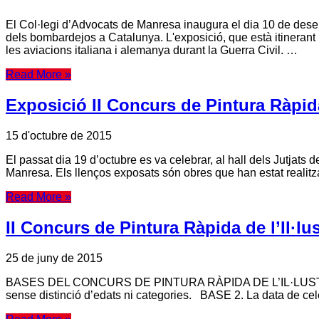
El Col·legi d’Advocats de Manresa inaugura el dia 10 de des
dels bombardejos a Catalunya. L'exposició, que està itineran
les aviacions italiana i alemanya durant la Guerra Civil. …
Read More »
Exposició II Concurs de Pintura Ràpid
15 d'octubre de 2015
El passat dia 19 d’octubre es va celebrar, al hall dels Jutjats 
Manresa. Els llenços exposats són obres que han estat realitzad
Read More »
II Concurs de Pintura Ràpida de l’Il·l
25 de juny de 2015
BASES DEL CONCURS DE PINTURA RÀPIDA DE L’IL·LUSTRE C
sense distinció d’edats ni categories. BASE 2. La data de cele