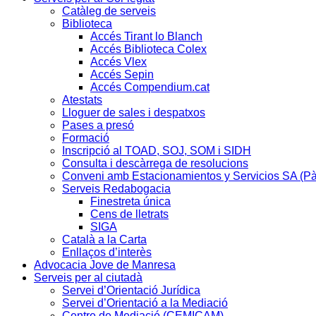
Catàleg de serveis
Biblioteca
Accés Tirant lo Blanch
Accés Biblioteca Colex
Accés Vlex
Accés Sepin
Accés Compendium.cat
Atestats
Lloguer de sales i despatxos
Pases a presó
Formació
Inscripció al TOAD, SOJ, SOM i SIDH
Consulta i descàrrega de resolucions
Conveni amb Estacionamientos y Servicios SA (P
Serveis Redabogacia
Finestreta única
Cens de lletrats
SIGA
Català a la Carta
Enllaços d’interès
Advocacia Jove de Manresa
Serveis per al ciutadà
Servei d’Orientació Jurídica
Servei d’Orientació a la Mediació
Centre de Mediació (CEMICAM)