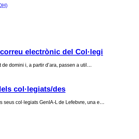
IDH)
correu electrònic del Col·legi
de domini i, a partir d’ara, passen a util…
els col·legiats/des
ls seus col·legiats GenIA-L de Lefebvre, una e…