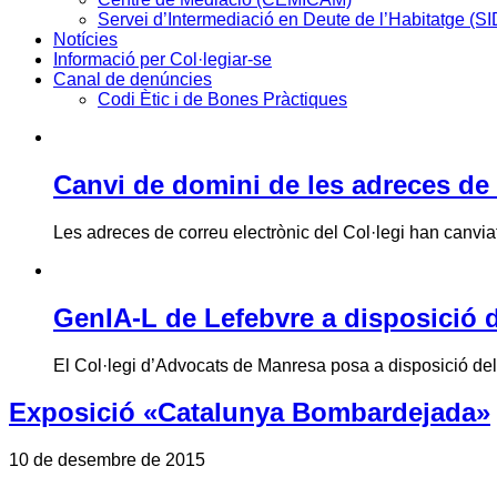
Servei d’Intermediació en Deute de l’Habitatge (S
Notícies
Informació per Col·legiar-se
Canal de denúncies
Codi Ètic i de Bones Pràctiques
Canvi de domini de les adreces de 
Les adreces de correu electrònic del Col·legi han canviat 
GenIA-L de Lefebvre a disposició d
El Col·legi d’Advocats de Manresa posa a disposició de
Exposició «Catalunya Bombardejada»
10 de desembre de 2015