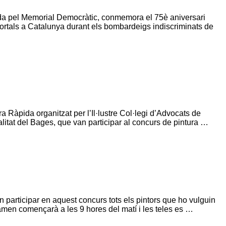
da pel Memorial Democràtic, conmemora el 75è aniversari
ortals a Catalunya durant els bombardeigs indiscriminats de
ra Ràpida organitzat per l’Il·lustre Col·legi d’Advocats de
alitat del Bages, que van participar al concurs de pintura …
r en aquest concurs tots els pintors que ho vulguin
tamen començarà a les 9 hores del matí i les teles es …