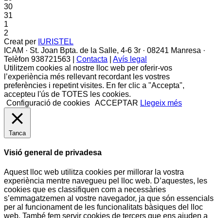
30
31
1
2
Creat per
IURISTEL
ICAM · St. Joan Bpta. de la Salle, 4-6 3r · 08241 Manresa ·
Telèfon 938721563 |
Contacta
|
Avís legal
Utilitzem cookies al nostre lloc web per oferir-vos
l’experiència més rellevant recordant les vostres
preferències i repetint visites. En fer clic a "Accepta",
accepteu l'ús de TOTES les cookies.
Configuració de cookies
ACCEPTAR
Llegeix més
Tanca
Visió general de privadesa
Aquest lloc web utilitza cookies per millorar la vostra
experiència mentre navegueu pel lloc web. D’aquestes, les
cookies que es classifiquen com a necessàries
s’emmagatzemen al vostre navegador, ja que són essencials
per al funcionament de les funcionalitats bàsiques del lloc
web. També fem servir cookies de tercers que ens ajuden a