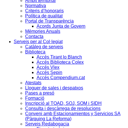
Àmbit territorial
Normativa
Criteris d’honoraris
Política de qualitat
Portal de Transparència
Acords Junta de Govern
Mèmories Anuals
Contacta
Serveis per al Col·legiat
Catàleg de serveis
Biblioteca
Accés Tirant lo Blanch
Accés Biblioteca Colex
Accés Vlex
Accés Sepin
Accés Compendium.cat
Atestats
Lloguer de sales i despatxos
Pases a presó
Formació
Inscripció al TOAD, SOJ, SOM i SIDH
Consulta i descàrrega de resolucions
Conveni amb Estacionamientos y Servicios SA
(Pàrquing La Reforma)
Serveis Redabogacia