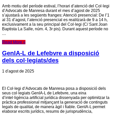
Amb motiu del període estival, l’horari d’atenció del Col·legi
d’Advocats de Manresa durant el mes d’agost de 2025
s’ajustarà a les següents franges: Atenció presencial: De l’1
al 31 d’agost, l’atenció presencial es realitzarà de 9 a 14 h,
exclusivament a la seu principal del Col·legi (C/ Sant Joan
Baptista La Salle, núm. 4, 3r pis). Durant aquest període no
…
Read More »
GenIA-L de Lefebvre a disposició
dels col·legiats/des
1 d'agost de 2025
El Col·legi d’Advocats de Manresa posa a disposició dels
seus col·legiats GenIA-L de Lefebvre, una eina
d’intel·ligència artificial jurídica dissenyada per optimitzar la
pràctica professional mitjançant la generació de continguts
legals de qualitat, de manera àgil i fiable. GenIA-L permet
elaborar escrits jurídics, resums de jurisprudència,