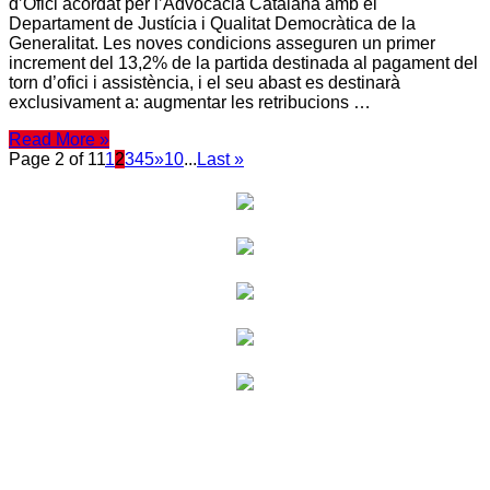
d’Ofici acordat per l’Advocacia Catalana amb el
Departament de Justícia i Qualitat Democràtica de la
Generalitat. Les noves condicions asseguren un primer
increment del 13,2% de la partida destinada al pagament del
torn d’ofici i assistència, i el seu abast es destinarà
exclusivament a: augmentar les retribucions …
Read More »
Page 2 of 11
1
2
3
4
5
»
10
...
Last »