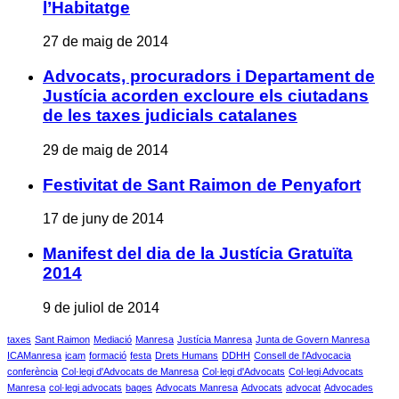
l’Habitatge
27 de maig de 2014
Advocats, procuradors i Departament de
Justícia acorden excloure els ciutadans
de les taxes judicials catalanes
29 de maig de 2014
Festivitat de Sant Raimon de Penyafort
17 de juny de 2014
Manifest del dia de la Justícia Gratuïta
2014
9 de juliol de 2014
taxes
Sant Raimon
Mediació
Manresa
Justícia Manresa
Junta de Govern Manresa
ICAManresa
icam
formació
festa
Drets Humans
DDHH
Consell de l'Advocacia
conferència
Col·legi d'Advocats de Manresa
Col·legi d'Advocats
Col·legi Advocats
Manresa
col·legi advocats
bages
Advocats Manresa
Advocats
advocat
Advocades