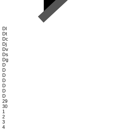
Dl
Dt
Dc
Dj
Dv
Ds
Dg
D
D
D
D
D
D
D
29
30
1
2
3
4