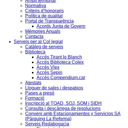
Àmbit territorial
Normativa
Criteris d’honoraris
Política de qualitat
Portal de Transparència
Acords Junta de Govern
Mèmories Anuals
Contacta
Serveis per al Col·legiat
Catàleg de serveis
Biblioteca
Accés Tirant lo Blanch
Accés Biblioteca Colex
Accés Vlex
Accés Sepin
Accés Compendium.cat
Atestats
Lloguer de sales i despatxos
Pases a presó
Formació
Inscripció al TOAD, SOJ, SOM i SIDH
Consulta i descàrrega de resolucions
Conveni amb Estacionamientos y Servicios SA
(Pàrquing La Reforma)
Serveis Redabogacia