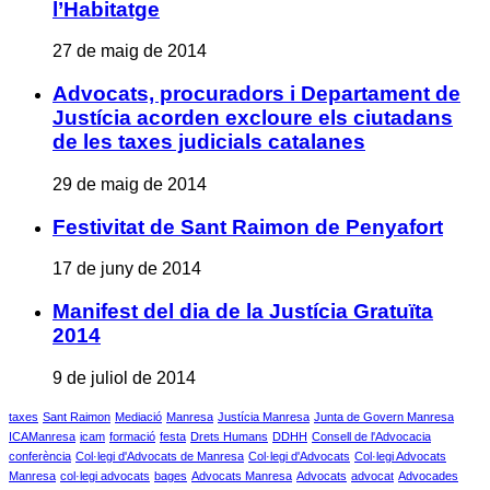
l’Habitatge
27 de maig de 2014
Advocats, procuradors i Departament de
Justícia acorden excloure els ciutadans
de les taxes judicials catalanes
29 de maig de 2014
Festivitat de Sant Raimon de Penyafort
17 de juny de 2014
Manifest del dia de la Justícia Gratuïta
2014
9 de juliol de 2014
taxes
Sant Raimon
Mediació
Manresa
Justícia Manresa
Junta de Govern Manresa
ICAManresa
icam
formació
festa
Drets Humans
DDHH
Consell de l'Advocacia
conferència
Col·legi d'Advocats de Manresa
Col·legi d'Advocats
Col·legi Advocats
Manresa
col·legi advocats
bages
Advocats Manresa
Advocats
advocat
Advocades