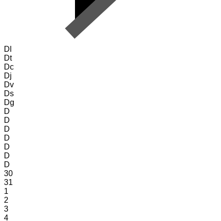
Dl
Dt
Dc
Dj
Dv
Ds
Dg
D
D
D
D
D
D
D
30
31
1
2
3
4