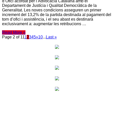
d’Ofici acordat per l’Advocacia Catalana amb el
Departament de Justícia i Qualitat Democràtica de la
Generalitat. Les noves condicions asseguren un primer
increment del 13,2% de la partida destinada al pagament del
torn d’ofici i assistència, i el seu abast es destinarà
exclusivament a: augmentar les retribucions …
Read More »
Page 2 of 11
1
2
3
4
5
»
10
...
Last »