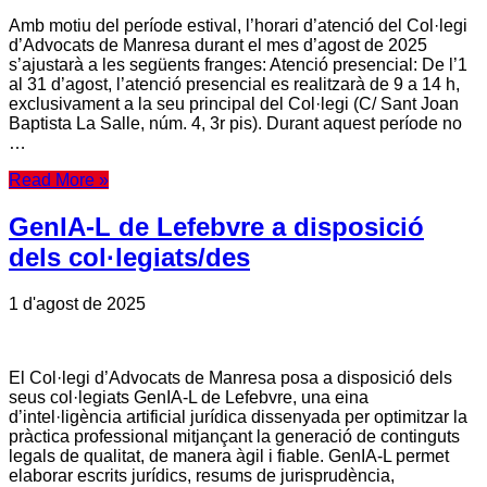
Amb motiu del període estival, l’horari d’atenció del Col·legi
d’Advocats de Manresa durant el mes d’agost de 2025
s’ajustarà a les següents franges: Atenció presencial: De l’1
al 31 d’agost, l’atenció presencial es realitzarà de 9 a 14 h,
exclusivament a la seu principal del Col·legi (C/ Sant Joan
Baptista La Salle, núm. 4, 3r pis). Durant aquest període no
…
Read More »
GenIA-L de Lefebvre a disposició
dels col·legiats/des
1 d'agost de 2025
El Col·legi d’Advocats de Manresa posa a disposició dels
seus col·legiats GenIA-L de Lefebvre, una eina
d’intel·ligència artificial jurídica dissenyada per optimitzar la
pràctica professional mitjançant la generació de continguts
legals de qualitat, de manera àgil i fiable. GenIA-L permet
elaborar escrits jurídics, resums de jurisprudència,