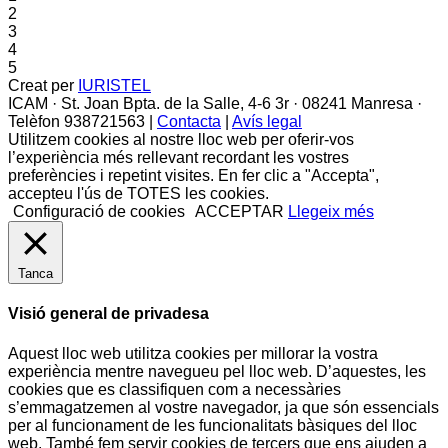
2
3
4
5
Creat per
IURISTEL
ICAM · St. Joan Bpta. de la Salle, 4-6 3r · 08241 Manresa ·
Telèfon 938721563 |
Contacta
|
Avís legal
Utilitzem cookies al nostre lloc web per oferir-vos
l’experiència més rellevant recordant les vostres
preferències i repetint visites. En fer clic a "Accepta",
accepteu l'ús de TOTES les cookies.
Configuració de cookies
ACCEPTAR
Llegeix més
Tanca
Visió general de privadesa
Aquest lloc web utilitza cookies per millorar la vostra
experiència mentre navegueu pel lloc web. D’aquestes, les
cookies que es classifiquen com a necessàries
s’emmagatzemen al vostre navegador, ja que són essencials
per al funcionament de les funcionalitats bàsiques del lloc
web. També fem servir cookies de tercers que ens ajuden a