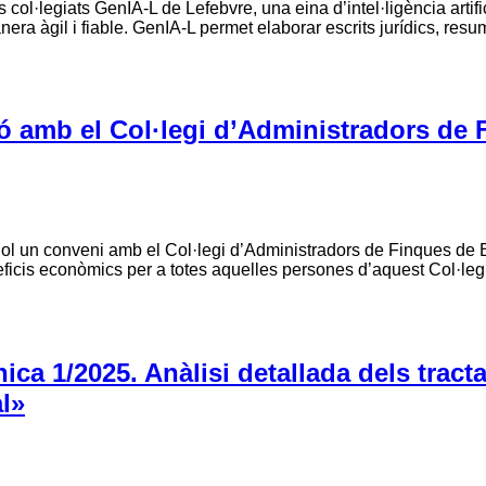
ol·legiats GenIA-L de Lefebvre, una eina d’intel·ligència artific
nera àgil i fiable. GenIA-L permet elaborar escrits jurídics, re
ó amb el Col·legi d’Administradors de 
iol un conveni amb el Col·legi d’Administradors de Finques de 
ficis econòmics per a totes aquelles persones d’aquest Col·legi
ica 1/2025. Anàlisi detallada dels tract
l»