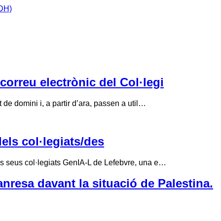
IDH)
correu electrònic del Col·legi
de domini i, a partir d’ara, passen a util…
els col·legiats/des
ls seus col·legiats GenIA-L de Lefebvre, una e…
nresa davant la situació de Palestina.