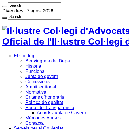
Divendres , 7 agost 2026
Oficial de l'Il·lustre Col·le
El Col·legi
Benvinguda del Degà
Història
Funcions
Junta de govern
Comissions
Àmbit territorial
Normativa
Criteris d’honoraris
Política de qualitat
Portal de Transparència
Acords Junta de Govern
Mèmories Anuals
Contacta
Serveis per al Col·legiat