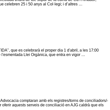
e celebren 25 i 50 anys al Col·legi; i d’altres …
", que es celebrarà el proper dia 1 d'abril, a les 17:00
 de l'esmentada Llei Orgànica, que entra en vigor …
l'Advocacia comptaran amb els registres/torns de conciliadors/-
r oferir aquests serveis de conciliació en AJG caldrà que els