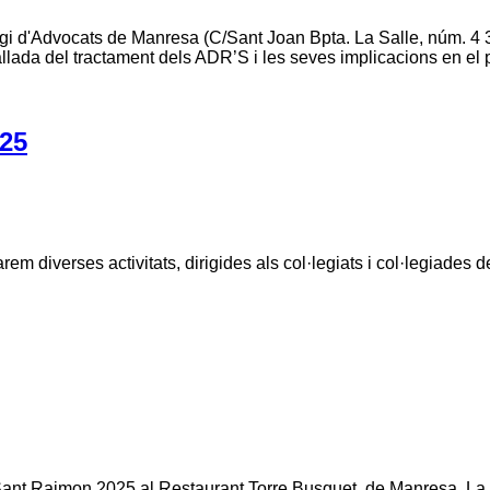
legi d'Advocats de Manresa (C/Sant Joan Bpta. La Salle, núm. 4 
tallada del tractament dels ADR’S i les seves implicacions en el
25
em diverses activitats, dirigides als col·legiats i col·legiades 
 Sant Raimon 2025 al Restaurant Torre Busquet, de Manresa. La v