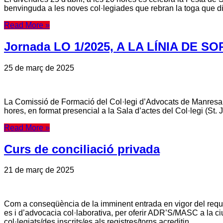
benvinguda a les noves col·legiades que rebran la toga que dist
Read More »
Jornada LO 1/2025, A LA LÍNIA DE SO
25 de març de 2025
La Comissió de Formació del Col·legi d’Advocats de Manresa o
hores, en format presencial a la Sala d’actes del Col·legi (St.
Read More »
Curs de conciliació privada
21 de març de 2025
Com a conseqüència de la imminent entrada en vigor del requisi
es i d’advocacia col·laborativa, per oferir ADR’S/MASC a la ciu
col·legiats/des inscrits/es als registres/torns acreditin …