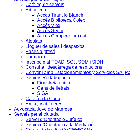
Catàleg de serveis
Biblioteca
Accés Tirant lo Blanch
Accés Biblioteca Colex
Accés Vlex
Accés Sepin
Accés Compendium.cat
Atestats
Lloguer de sales i despatxos
Pases a presó
Formació
Inscripció al TOAD, SOJ, SOM i SIDH
Consulta i descàrrega de resolucions
Conveni amb Estacionamientos y Servicios SA (P
Serveis Redabogacia
Finestreta única
Cens de lletrats
SIGA
Català a la Carta
Enllaços d’interès
Advocacia Jove de Manresa
Serveis per al ciutadà
Servei d’Orientació Jurídica
Servei d’Orientació a la Mediació
Centre de Mediació (CEMICAM)