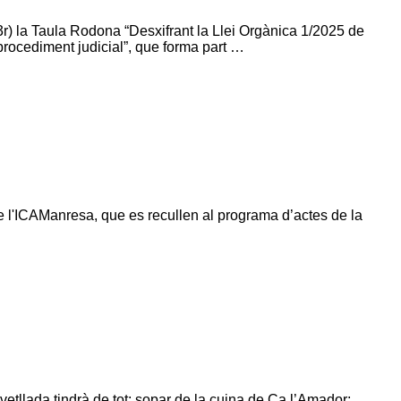
3r) la Taula Rodona “Desxifrant la Llei Orgànica 1/2025 de
 procediment judicial”, que forma part …
de l'ICAManresa, que es recullen al programa d’actes de la
etllada tindrà de tot: sopar de la cuina de Ca l’Amador;