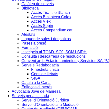
Catàleg de serveis
Biblioteca
Accés Tirant lo Blanch
Accés Biblioteca Colex
Accés Vlex
Accés Sepin
Accés Compendium.cat
Atestats
Lloguer de sales i despatxos
Pases a presó
Formació
Inscripció al TOAD, SOJ, SOM i SIDH
Consulta i descàrrega de resolucions
Conveni amb Estacionamientos y Servicios SA (P
Serveis Redabogacia
Finestreta única
Cens de lletrats
SIGA
Català a la Carta
Enllaços d’interès
Advocacia Jove de Manresa
Serveis per al ciutadà
Servei d’Orientació Jurídica
Servei d’Orientació a la Mediació
Centre de Mediació (CEMICAM)