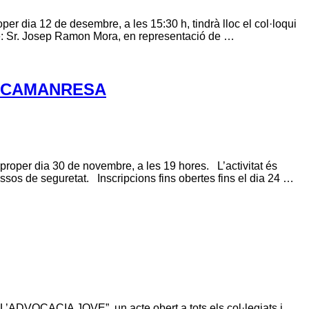
per dia 12 de desembre, a les 15:30 h, tindrà lloc el col·loqui
 de: Sr. Josep Ramon Mora, en representació de …
’ICAMANRESA
oper dia 30 de novembre, a les 19 hores. L’activitat és
s cossos de seguretat. Inscripcions fins obertes fins el dia 24 …
L’ADVOCACIA JOVE”, un acte obert a tots els col·legiats i