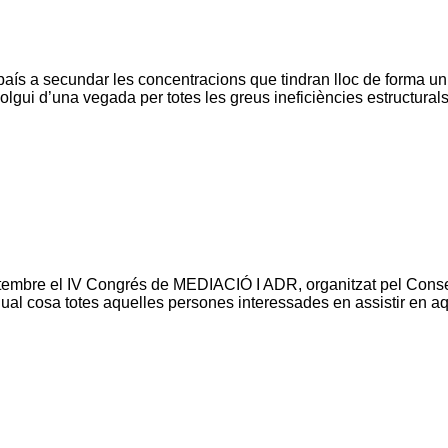
aís a secundar les concentracions que tindran lloc de forma unit
solgui d’una vegada per totes les greus ineficiències estructural
etembre el IV Congrés de MEDIACIÓ I ADR, organitzat pel Conse
 cosa totes aquelles persones interessades en assistir en aqu