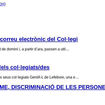
IDH)
correu electrònic del Col·legi
de domini i, a partir d’ara, passen a util…
els col·legiats/des
ls seus col·legiats GenIA-L de Lefebvre, una e…
ME, DISCRIMINACIÓ DE LES PERSON