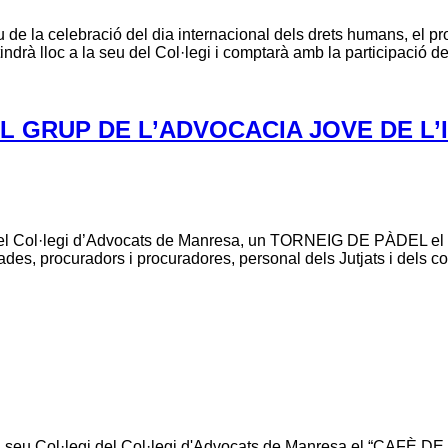
 de la celebració del dia internacional dels drets humans, el pro
tindrà lloc a la seu del Col·legi i comptarà amb la participació
L GRUP DE L’ADVOCACIA JOVE DE L
del Col·legi d’Advocats de Manresa, un TORNEIG DE PÀDEL el pr
 lletrades, procuradors i procuradores, personal dels Jutjats i del
a seu Col·legi del Col·legi d'Advocats de Manresa el “CAFÈ DE 