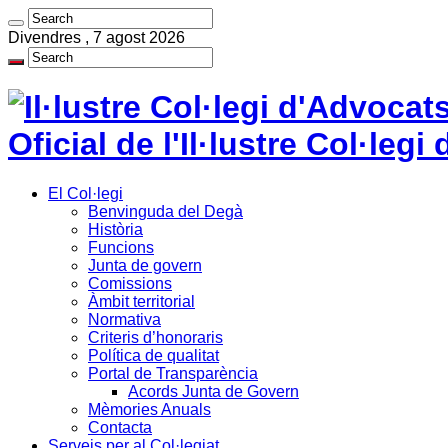
Divendres , 7 agost 2026
Oficial de l'Il·lustre Col·le
El Col·legi
Benvinguda del Degà
Història
Funcions
Junta de govern
Comissions
Àmbit territorial
Normativa
Criteris d’honoraris
Política de qualitat
Portal de Transparència
Acords Junta de Govern
Mèmories Anuals
Contacta
Serveis per al Col·legiat