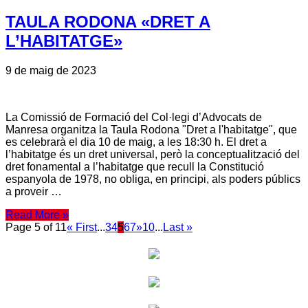
TAULA RODONA «DRET A
L’HABITATGE»
9 de maig de 2023
La Comissió de Formació del Col·legi d’Advocats de
Manresa organitza la Taula Rodona "Dret a l'habitatge", que
es celebrarà el dia 10 de maig, a les 18:30 h. El dret a
l’habitatge és un dret universal, però la conceptualització del
dret fonamental a l’habitatge que recull la Constitució
espanyola de 1978, no obliga, en principi, als poders públics
a proveir …
Read More »
Page 5 of 11
« First
...
3
4
5
6
7
»
10
...
Last »