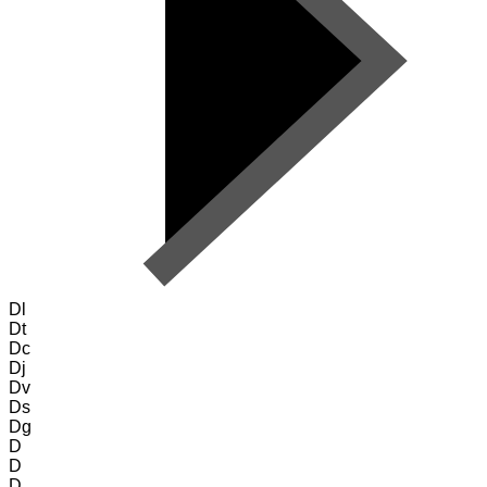
Dl
Dt
Dc
Dj
Dv
Ds
Dg
D
D
D