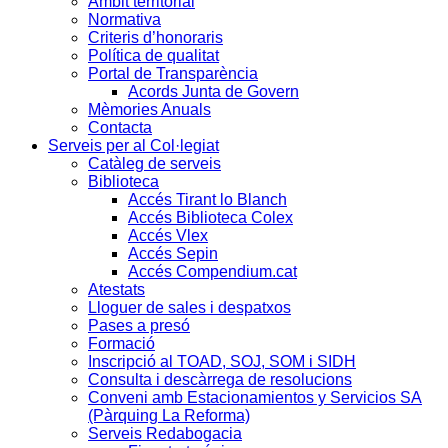
Àmbit territorial
Normativa
Criteris d’honoraris
Política de qualitat
Portal de Transparència
Acords Junta de Govern
Mèmories Anuals
Contacta
Serveis per al Col·legiat
Catàleg de serveis
Biblioteca
Accés Tirant lo Blanch
Accés Biblioteca Colex
Accés Vlex
Accés Sepin
Accés Compendium.cat
Atestats
Lloguer de sales i despatxos
Pases a presó
Formació
Inscripció al TOAD, SOJ, SOM i SIDH
Consulta i descàrrega de resolucions
Conveni amb Estacionamientos y Servicios SA
(Pàrquing La Reforma)
Serveis Redabogacia