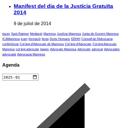
Manifest del dia de la Justícia Gratuïta
2014
9 de juliol de 2014
taxes
Sant Raimon
Mediació
Manresa
Justícia Manresa
Junta de Govern Manresa
ICAManresa
icam
formació
festa
Drets Humans
DDHH
Consell de l'Advocacia
conferència
Col·legi d'Advocats de Manresa
Col·legi d'Advocats
Col·legi Advocats
Manresa
col·legi advocats
bages
Advocats Manresa
Advocats
advocat
Advocades
advocada
Advocacia Manresa
Agenda