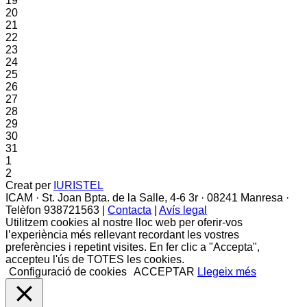
19
20
21
22
23
24
25
26
27
28
29
30
31
1
2
Creat per
IURISTEL
ICAM · St. Joan Bpta. de la Salle, 4-6 3r · 08241 Manresa ·
Telèfon 938721563 |
Contacta
|
Avís legal
Utilitzem cookies al nostre lloc web per oferir-vos
l’experiència més rellevant recordant les vostres
preferències i repetint visites. En fer clic a "Accepta",
accepteu l'ús de TOTES les cookies.
Configuració de cookies
ACCEPTAR
Llegeix més