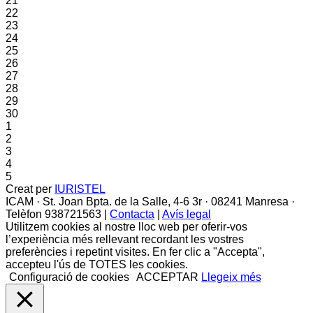
21
22
23
24
25
26
27
28
29
30
1
2
3
4
5
Creat per
IURISTEL
ICAM · St. Joan Bpta. de la Salle, 4-6 3r · 08241 Manresa ·
Telèfon 938721563 |
Contacta
|
Avís legal
Utilitzem cookies al nostre lloc web per oferir-vos
l’experiència més rellevant recordant les vostres
preferències i repetint visites. En fer clic a "Accepta",
accepteu l'ús de TOTES les cookies.
Configuració de cookies
ACCEPTAR
Llegeix més