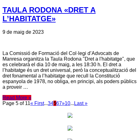
TAULA RODONA «DRET A
L’HABITATGE»
9 de maig de 2023
La Comissió de Formació del Col·legi d’Advocats de
Manresa organitza la Taula Rodona "Dret a l'habitatge", que
es celebrarà el dia 10 de maig, a les 18:30 h. El dret a
l’habitatge és un dret universal, però la conceptualització del
dret fonamental a l’habitatge que recull la Constitució
espanyola de 1978, no obliga, en principi, als poders públics
a proveir …
Read More »
Page 5 of 11
« First
...
3
4
5
6
7
»
10
...
Last »