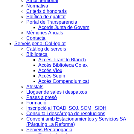
Àmbit territorial
Normativa
Criteris d’honoraris
Política de qualitat
Portal de Transparència
Acords Junta de Govern
Mèmories Anuals
Contacta
Serveis per al Col·legiat
Catàleg de serveis
Biblioteca
Accés Tirant lo Blanch
Accés Biblioteca Colex
Accés Vlex
Accés Sepin
Accés Compendium.cat
Atestats
Lloguer de sales i despatxos
Pases a presó
Formació
Inscripció al TOAD, SOJ, SOM i SIDH
Consulta i descàrrega de resolucions
Conveni amb Estacionamientos y Servicios SA
(Pàrquing La Reforma)
Serveis Redabogacia