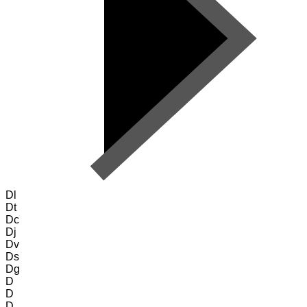
Dl
Dt
Dc
Dj
Dv
Ds
Dg
D
D
D