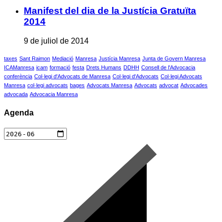
Manifest del dia de la Justícia Gratuïta
2014
9 de juliol de 2014
taxes
Sant Raimon
Mediació
Manresa
Justícia Manresa
Junta de Govern Manresa
ICAManresa
icam
formació
festa
Drets Humans
DDHH
Consell de l'Advocacia
conferència
Col·legi d'Advocats de Manresa
Col·legi d'Advocats
Col·legi Advocats
Manresa
col·legi advocats
bages
Advocats Manresa
Advocats
advocat
Advocades
advocada
Advocacia Manresa
Agenda