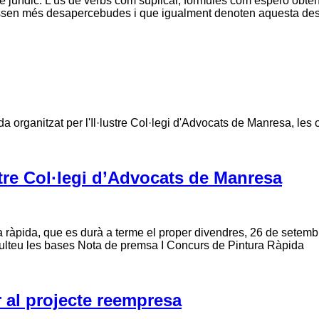
 jurídic. L’ús de verbs com suplicar, fórmules com espero obtenir
sen més desapercebudes i que igualment denoten aquesta desig
a organitzat per l'Il·lustre Col·legi d'Advocats de Manresa, les
stre Col·legi d’Advocats de Manresa
 ràpida, que es durà a terme el proper divendres, 26 de setembre
onsulteu les bases Nota de premsa I Concurs de Pintura Ràpida
al projecte reempresa