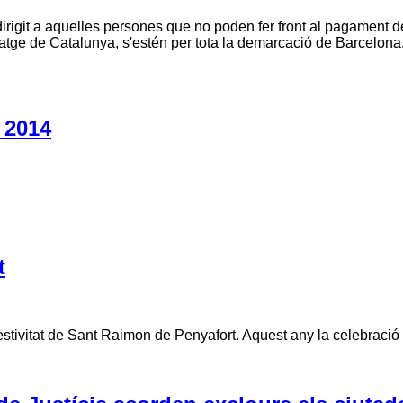
git a aquelles persones que no poden fer front al pagament de l
atge de Catalunya, s'estén per tota la demarcació de Barcelona.
a 2014
t
tivitat de Sant Raimon de Penyafort. Aquest any la celebració se