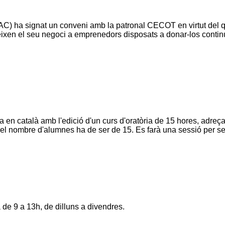
CICAC) ha signat un conveni amb la patronal CECOT en virtut d
eixen el seu negoci a emprenedors disposats a donar-los contin
en català amb l'edició d'un curs d'oratòria de 15 hores, adreçat
o el nombre d'alumnes ha de ser de 15. Es farà una sessió per 
à de 9 a 13h, de dilluns a divendres.