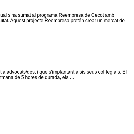
el qual s'ha sumat al programa Reempresa de Cecot amb
uïtat. Aquest projecte Reempresa pretén crear un mercat de
 a advocats/des, i que s'implantarà a sis seus col·legials. El
setmana de 5 hores de durada, els …