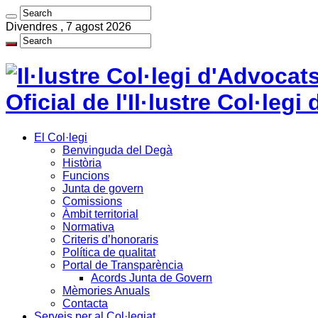
Divendres , 7 agost 2026
Oficial de l'Il·lustre Col·le
El Col·legi
Benvinguda del Degà
Història
Funcions
Junta de govern
Comissions
Àmbit territorial
Normativa
Criteris d’honoraris
Política de qualitat
Portal de Transparència
Acords Junta de Govern
Mèmories Anuals
Contacta
Serveis per al Col·legiat