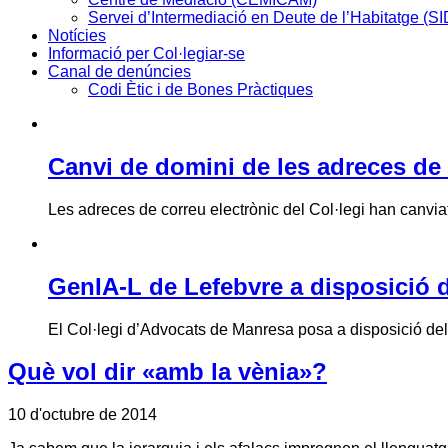
Servei d’Intermediació en Deute de l’Habitatge (S
Notícies
Informació per Col·legiar-se
Canal de denúncies
Codi Ètic i de Bones Pràctiques
Canvi de domini de les adreces de 
Les adreces de correu electrònic del Col·legi han canviat 
GenIA-L de Lefebvre a disposició d
El Col·legi d’Advocats de Manresa posa a disposició de
Què vol dir «amb la vènia»?
10 d'octubre de 2014