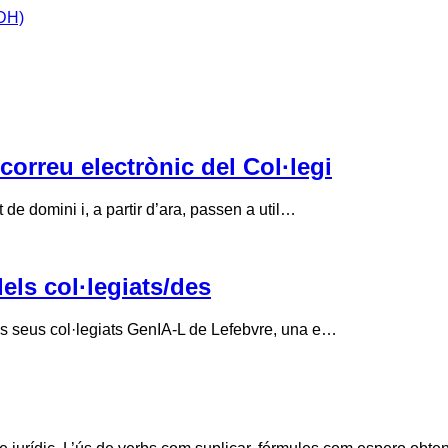
IDH)
correu electrònic del Col·legi
de domini i, a partir d’ara, passen a util…
els col·legiats/des
ls seus col·legiats GenIA-L de Lefebvre, una e…