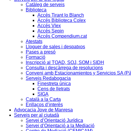
Catàleg de serveis
Biblioteca
Accés Tirant lo Blanch
Accés Biblioteca Colex
Accés Vlex
Accés Sepin
Accés Compendium.cat
Atestats
Lloguer de sales i despatxos
Pases a presó
Formació
Inscripció al TOAD, SOJ, SOM i SIDH
Consulta i descàrrega de resolucions
Conveni amb Estacionamientos y Servicios SA (P
Serveis Redabogacia
Finestreta única
Cens de lletrats
SIGA
Català a la Carta
Enllaços d’interès
Advocacia Jove de Manresa
Serveis per al ciutadà
Servei d’Orientació Jurídica
Servei d’Orientació a la Mediació
Centre de Mediació (CEMICAM)