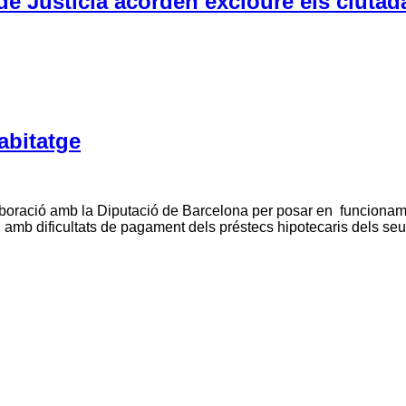
 Justícia acorden excloure els ciutada
abitatge
aboració amb la Diputació de Barcelona per posar en funcionam
in amb dificultats de pagament dels préstecs hipotecaris dels se