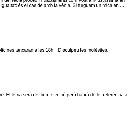
 del recte procedir i tractaments com Vostra Il·lustríssima en
ualtat: és el cas de amb la vènia. Si furguem un mica en …
 oficines tancaran a les 18h. Disculpeu les molèsties.
. El tema serà de lliure elecció però haurà de fer referència a