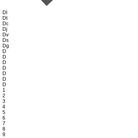
Dl
Dt
Dc
Dj
Dv
Ds
Dg
D
D
D
D
D
D
D
1
2
3
4
5
6
7
8
9