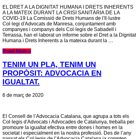
EL DRET A LA DIGNITAT HUMANA I DRETS INHERENTS
A LA MATEIX DURANT LA CRISI SANITÀRIA DE LA
COVID-19 La Comissió de Drets Humans de l'Il·lustre
Col·legi d'Advocats de Manresa, conjuntament amb
companyes i companys dels Col·legis de Sabadell i
Terrassa, han el·laborat un informe sobre el Dret a la Dignitat
Humana i Drets Inherents a la mateixa durant la …
Read More »
TENIM UN PLA, TENIM UN
PROPÒSIT: ADVOCACIA EN
IGUALTAT.
6 de març de 2020
El Consell de l’Advocacia Catalana, que agrupa a tots els
Col·legis d'Advocats i Advocades de Catalunya, treballa per
promoure la igualtat efectiva entre dones i homes en la
societat i especialment en la nostra professió. Des de l’any
passat els Col·legis de l’Advocacia Catalana ja compten