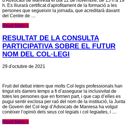
d'Advocats de Manresa el dia 12 de novembre, de 15 h a 19
h. Es lliurarà certificat d'aprofitament de la formació a les
persones que segueixin la jornada, que acreditarà davant
del Centre de …
Read More »
RESULTAT DE LA CONSULTA
PARTICIPATIVA SOBRE EL FUTUR
NOM DEL COL·LEGI
29 d'octubre de 2021
Fruit del debat intern que molts Col·legis professionals han
tingut els darrers temps a fi d’assegurar la inclusivitat de
totes les persones que en formen part, i que cap d’elles es
pugui sentir exclosa per raó del nom de la institució, la Junta
de Govern del Col·legi d’Advocats de Manresa ha volgut
conèixer l’opinió dels seus col·legiats i col·legiades, i …
Read More »