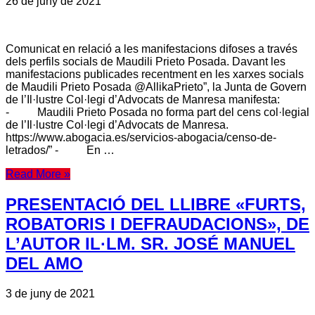
26 de juny de 2021
Comunicat en relació a les manifestacions difoses a través
dels perfils socials de Maudili Prieto Posada. Davant les
manifestacions publicades recentment en les xarxes socials
de Maudili Prieto Posada @AllikaPrieto”, la Junta de Govern
de l’Il·lustre Col·legi d’Advocats de Manresa manifesta:
- Maudili Prieto Posada no forma part del cens col·legial
de l’Il·lustre Col·legi d’Advocats de Manresa.
https://www.abogacia.es/servicios-abogacia/censo-de-
letrados/” - En …
Read More »
PRESENTACIÓ DEL LLIBRE «FURTS,
ROBATORIS I DEFRAUDACIONS», DE
L’AUTOR IL·LM. SR. JOSÉ MANUEL
DEL AMO
3 de juny de 2021