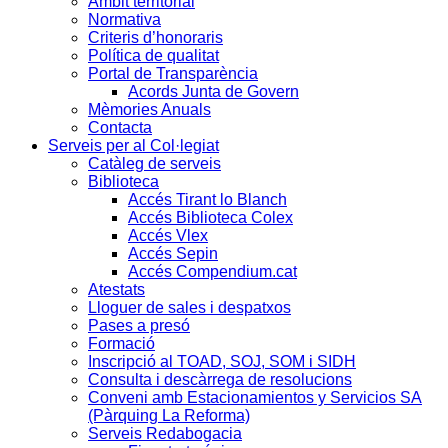
Àmbit territorial
Normativa
Criteris d’honoraris
Política de qualitat
Portal de Transparència
Acords Junta de Govern
Mèmories Anuals
Contacta
Serveis per al Col·legiat
Catàleg de serveis
Biblioteca
Accés Tirant lo Blanch
Accés Biblioteca Colex
Accés Vlex
Accés Sepin
Accés Compendium.cat
Atestats
Lloguer de sales i despatxos
Pases a presó
Formació
Inscripció al TOAD, SOJ, SOM i SIDH
Consulta i descàrrega de resolucions
Conveni amb Estacionamientos y Servicios SA
(Pàrquing La Reforma)
Serveis Redabogacia