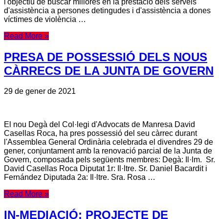
l'objectiu de buscar millores en la prestació dels serveis
d'assistència a persones detingudes i d'assistència a dones
víctimes de violència …
Read More »
PRESA DE POSSESSIÓ DELS NOUS
CÀRRECS DE LA JUNTA DE GOVERN
29 de gener de 2021
El nou Degà del Col·legi d'Advocats de Manresa David
Casellas Roca, ha pres possessió del seu càrrec durant
l'Assemblea General Ordinària celebrada el divendres 29 de
gener, conjuntament amb la renovació parcial de la Junta de
Govern, composada pels següents membres: Degà: Il·lm. Sr.
David Casellas Roca Diputat 1r: Il·ltre. Sr. Daniel Bacardit i
Fernández Diputada 2a: Il·ltre. Sra. Rosa …
Read More »
IN-MEDIACIÓ: PROJECTE DE