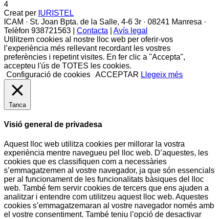
4
Creat per
IURISTEL
ICAM · St. Joan Bpta. de la Salle, 4-6 3r · 08241 Manresa ·
Telèfon 938721563 |
Contacta
|
Avís legal
Utilitzem cookies al nostre lloc web per oferir-vos
l’experiència més rellevant recordant les vostres
preferències i repetint visites. En fer clic a "Accepta",
accepteu l'ús de TOTES les cookies.
Configuració de cookies
ACCEPTAR
Llegeix més
Tanca
Visió general de privadesa
Aquest lloc web utilitza cookies per millorar la vostra
experiència mentre navegueu pel lloc web. D’aquestes, les
cookies que es classifiquen com a necessàries
s’emmagatzemen al vostre navegador, ja que són essencials
per al funcionament de les funcionalitats bàsiques del lloc
web. També fem servir cookies de tercers que ens ajuden a
analitzar i entendre com utilitzeu aquest lloc web. Aquestes
cookies s’emmagatzemaran al vostre navegador només amb
el vostre consentiment. També teniu l’opció de desactivar