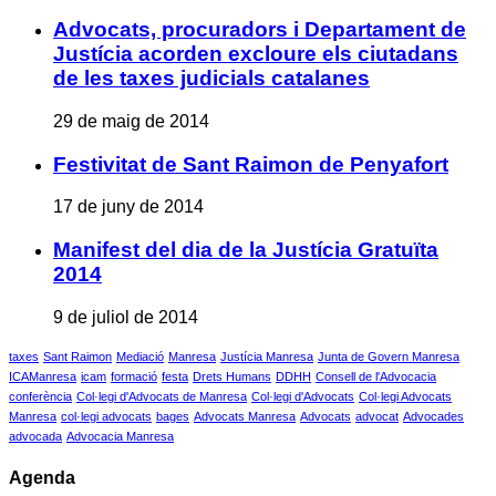
Advocats, procuradors i Departament de
Justícia acorden excloure els ciutadans
de les taxes judicials catalanes
29 de maig de 2014
Festivitat de Sant Raimon de Penyafort
17 de juny de 2014
Manifest del dia de la Justícia Gratuïta
2014
9 de juliol de 2014
taxes
Sant Raimon
Mediació
Manresa
Justícia Manresa
Junta de Govern Manresa
ICAManresa
icam
formació
festa
Drets Humans
DDHH
Consell de l'Advocacia
conferència
Col·legi d'Advocats de Manresa
Col·legi d'Advocats
Col·legi Advocats
Manresa
col·legi advocats
bages
Advocats Manresa
Advocats
advocat
Advocades
advocada
Advocacia Manresa
Agenda