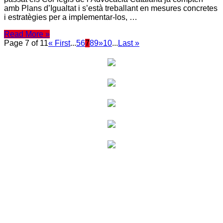
amb Plans d’Igualtat i s’està treballant en mesures concretes
i estratègies per a implementar-los, …
Read More »
Page 7 of 11
« First
...
5
6
7
8
9
»
10
...
Last »