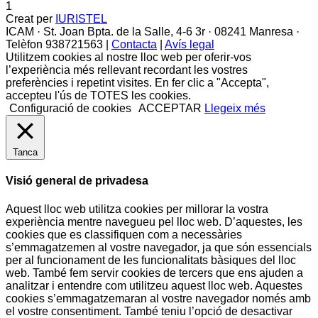
1
Creat per
IURISTEL
ICAM · St. Joan Bpta. de la Salle, 4-6 3r · 08241 Manresa ·
Telèfon 938721563 |
Contacta
|
Avís legal
Utilitzem cookies al nostre lloc web per oferir-vos
l’experiència més rellevant recordant les vostres
preferències i repetint visites. En fer clic a "Accepta",
accepteu l'ús de TOTES les cookies.
Configuració de cookies
ACCEPTAR
Llegeix més
Tanca
Visió general de privadesa
Aquest lloc web utilitza cookies per millorar la vostra
experiència mentre navegueu pel lloc web. D’aquestes, les
cookies que es classifiquen com a necessàries
s’emmagatzemen al vostre navegador, ja que són essencials
per al funcionament de les funcionalitats bàsiques del lloc
web. També fem servir cookies de tercers que ens ajuden a
analitzar i entendre com utilitzeu aquest lloc web. Aquestes
cookies s’emmagatzemaran al vostre navegador només amb
el vostre consentiment. També teniu l’opció de desactivar