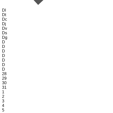
Dl
Dt
Dc
Dj
Dv
Ds
Dg
D
D
D
D
D
D
D
28
29
30
31
1
2
3
4
5