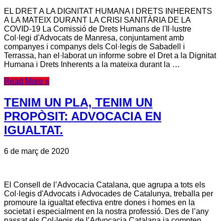
EL DRET A LA DIGNITAT HUMANA I DRETS INHERENTS
A LA MATEIX DURANT LA CRISI SANITÀRIA DE LA
COVID-19 La Comissió de Drets Humans de l'Il·lustre
Col·legi d'Advocats de Manresa, conjuntament amb
companyes i companys dels Col·legis de Sabadell i
Terrassa, han el·laborat un informe sobre el Dret a la Dignitat
Humana i Drets Inherents a la mateixa durant la …
Read More »
TENIM UN PLA, TENIM UN
PROPÒSIT: ADVOCACIA EN
IGUALTAT.
6 de març de 2020
El Consell de l’Advocacia Catalana, que agrupa a tots els
Col·legis d'Advocats i Advocades de Catalunya, treballa per
promoure la igualtat efectiva entre dones i homes en la
societat i especialment en la nostra professió. Des de l’any
passat els Col·legis de l’Advocacia Catalana ja compten