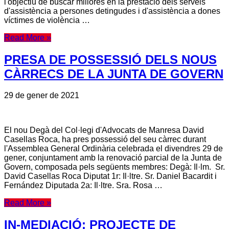
l'objectiu de buscar millores en la prestació dels serveis
d'assistència a persones detingudes i d'assistència a dones
víctimes de violència …
Read More »
PRESA DE POSSESSIÓ DELS NOUS
CÀRRECS DE LA JUNTA DE GOVERN
29 de gener de 2021
El nou Degà del Col·legi d'Advocats de Manresa David
Casellas Roca, ha pres possessió del seu càrrec durant
l'Assemblea General Ordinària celebrada el divendres 29 de
gener, conjuntament amb la renovació parcial de la Junta de
Govern, composada pels següents membres: Degà: Il·lm. Sr.
David Casellas Roca Diputat 1r: Il·ltre. Sr. Daniel Bacardit i
Fernández Diputada 2a: Il·ltre. Sra. Rosa …
Read More »
IN-MEDIACIÓ: PROJECTE DE