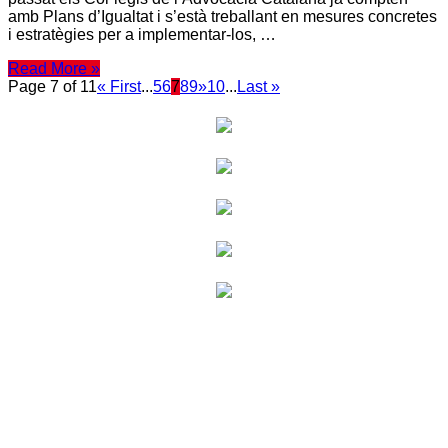
amb Plans d’Igualtat i s’està treballant en mesures concretes
i estratègies per a implementar-los, …
Read More »
Page 7 of 11
« First
...
5
6
7
8
9
»
10
...
Last »