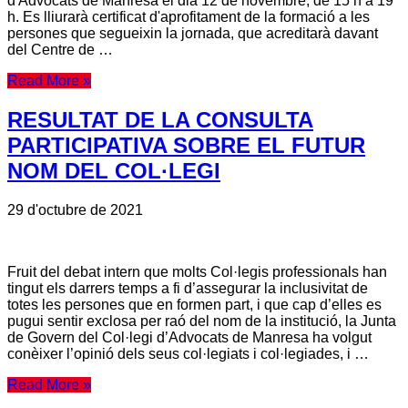
d'Advocats de Manresa el dia 12 de novembre, de 15 h a 19
h. Es lliurarà certificat d'aprofitament de la formació a les
persones que segueixin la jornada, que acreditarà davant
del Centre de …
Read More »
RESULTAT DE LA CONSULTA
PARTICIPATIVA SOBRE EL FUTUR
NOM DEL COL·LEGI
29 d'octubre de 2021
Fruit del debat intern que molts Col·legis professionals han
tingut els darrers temps a fi d’assegurar la inclusivitat de
totes les persones que en formen part, i que cap d’elles es
pugui sentir exclosa per raó del nom de la institució, la Junta
de Govern del Col·legi d’Advocats de Manresa ha volgut
conèixer l’opinió dels seus col·legiats i col·legiades, i …
Read More »