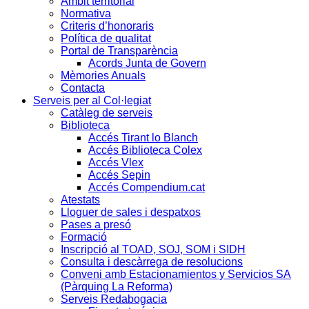
Àmbit territorial
Normativa
Criteris d’honoraris
Política de qualitat
Portal de Transparència
Acords Junta de Govern
Mèmories Anuals
Contacta
Serveis per al Col·legiat
Catàleg de serveis
Biblioteca
Accés Tirant lo Blanch
Accés Biblioteca Colex
Accés Vlex
Accés Sepin
Accés Compendium.cat
Atestats
Lloguer de sales i despatxos
Pases a presó
Formació
Inscripció al TOAD, SOJ, SOM i SIDH
Consulta i descàrrega de resolucions
Conveni amb Estacionamientos y Servicios SA
(Pàrquing La Reforma)
Serveis Redabogacia