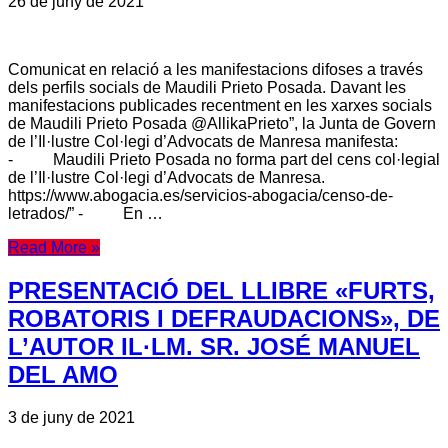
26 de juny de 2021
Comunicat en relació a les manifestacions difoses a través
dels perfils socials de Maudili Prieto Posada. Davant les
manifestacions publicades recentment en les xarxes socials
de Maudili Prieto Posada @AllikaPrieto”, la Junta de Govern
de l’Il·lustre Col·legi d’Advocats de Manresa manifesta:
- Maudili Prieto Posada no forma part del cens col·legial
de l’Il·lustre Col·legi d’Advocats de Manresa.
https://www.abogacia.es/servicios-abogacia/censo-de-
letrados/” - En …
Read More »
PRESENTACIÓ DEL LLIBRE «FURTS,
ROBATORIS I DEFRAUDACIONS», DE
L’AUTOR IL·LM. SR. JOSÉ MANUEL
DEL AMO
3 de juny de 2021