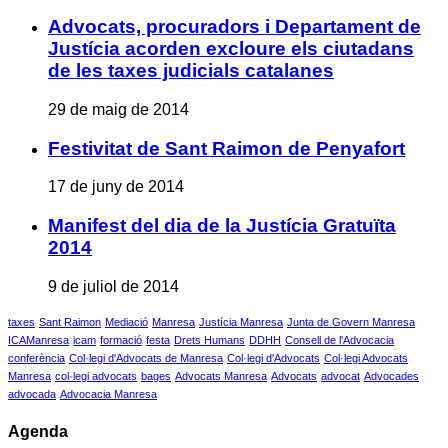
Advocats, procuradors i Departament de
Justícia acorden excloure els ciutadans
de les taxes judicials catalanes
29 de maig de 2014
Festivitat de Sant Raimon de Penyafort
17 de juny de 2014
Manifest del dia de la Justícia Gratuïta
2014
9 de juliol de 2014
taxes
Sant Raimon
Mediació
Manresa
Justícia Manresa
Junta de Govern Manresa
ICAManresa
icam
formació
festa
Drets Humans
DDHH
Consell de l'Advocacia
conferència
Col·legi d'Advocats de Manresa
Col·legi d'Advocats
Col·legi Advocats
Manresa
col·legi advocats
bages
Advocats Manresa
Advocats
advocat
Advocades
advocada
Advocacia Manresa
Agenda