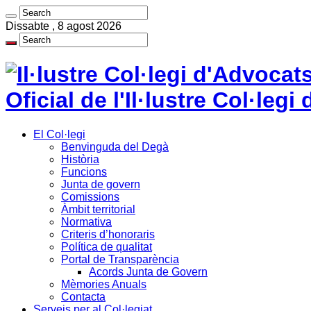
Dissabte , 8 agost 2026
Oficial de l'Il·lustre Col·le
El Col·legi
Benvinguda del Degà
Història
Funcions
Junta de govern
Comissions
Àmbit territorial
Normativa
Criteris d’honoraris
Política de qualitat
Portal de Transparència
Acords Junta de Govern
Mèmories Anuals
Contacta
Serveis per al Col·legiat