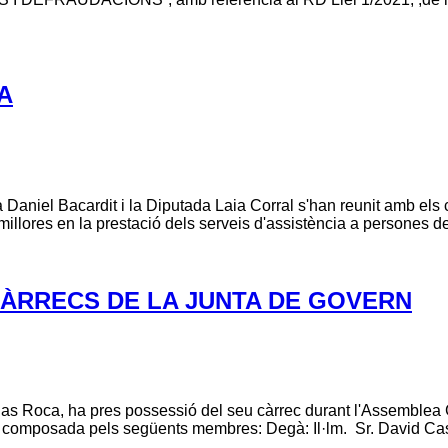
A
aniel Bacardit i la Diputada Laia Corral s'han reunit amb els c
illores en la prestació dels serveis d'assistència a persones d
CÀRRECS DE LA JUNTA DE GOVERN
as Roca, ha pres possessió del seu càrrec durant l'Assemblea 
composada pels següents membres: Degà: Il·lm. Sr. David Casell