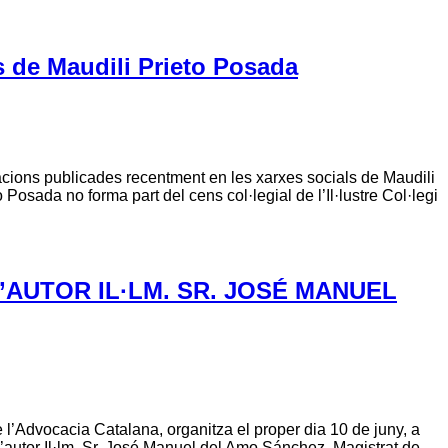
ls de Maudili Prieto Posada
tacions publicades recentment en les xarxes socials de Maudili
sada no forma part del cens col·legial de l’Il·lustre Col·legi
’AUTOR IL·LM. SR. JOSÉ MANUEL
l’Advocacia Catalana, organitza el proper dia 10 de juny, a
utor Il·lm. Sr. José Manuel del Amo Sánchez, Magistrat de