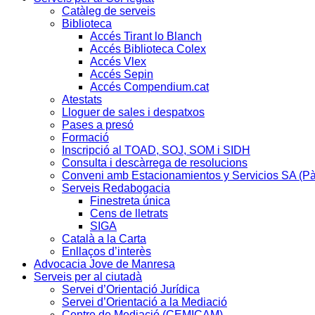
Catàleg de serveis
Biblioteca
Accés Tirant lo Blanch
Accés Biblioteca Colex
Accés Vlex
Accés Sepin
Accés Compendium.cat
Atestats
Lloguer de sales i despatxos
Pases a presó
Formació
Inscripció al TOAD, SOJ, SOM i SIDH
Consulta i descàrrega de resolucions
Conveni amb Estacionamientos y Servicios SA (P
Serveis Redabogacia
Finestreta única
Cens de lletrats
SIGA
Català a la Carta
Enllaços d’interès
Advocacia Jove de Manresa
Serveis per al ciutadà
Servei d’Orientació Jurídica
Servei d’Orientació a la Mediació
Centre de Mediació (CEMICAM)