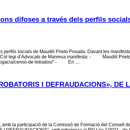
ons difoses a través dels perfils socia
ls perfils socials de Maudili Prieto Posada. Davant les manifes
e Col·legi d’Advocats de Manresa manifesta: - Maudili Prieto Po
-abogacia/censo-de-letrados/” - En …
ROBATORIS I DEFRAUDACIONS», DE L
amb la participació de la Comissió de Formació del Consell de 
S I DEFRAUDACIONS”, amb referència al RD Llei 1/2021, ,de l’a