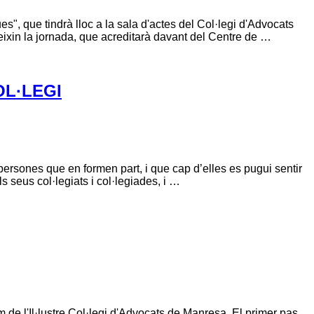
", que tindrà lloc a la sala d'actes del Col·legi d'Advocats
eixin la jornada, que acreditarà davant del Centre de …
OL·LEGI
s persones que en formen part, i que cap d’elles es pugui sentir
s seus col·legiats i col·legiades, i …
 de l'Il·lustre Col·legi d'Advocats de Manresa. El primer pas