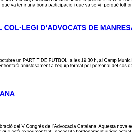
1, que va tenir una bona participació i que va servir perquè to
L COL·LEGI D’ADVOCATS DE MANRES
 d’octubre un PARTIT DE FUTBOL, a les 19:30 h, al Camp Munici
nfrontarà amistosament a l’equip format per personal del cos 
LANA
lebració del V Congrés de l’Advocacia Catalana. Aquesta nova e
s que està experimentant i necessita l’ordenament jurídic actual