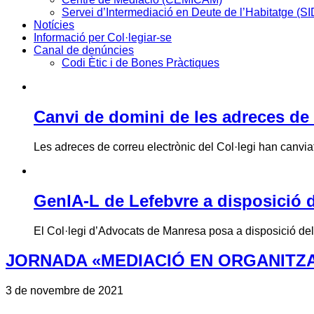
Servei d’Intermediació en Deute de l’Habitatge (S
Notícies
Informació per Col·legiar-se
Canal de denúncies
Codi Ètic i de Bones Pràctiques
Canvi de domini de les adreces de 
Les adreces de correu electrònic del Col·legi han canviat 
GenIA-L de Lefebvre a disposició d
El Col·legi d’Advocats de Manresa posa a disposició de
JORNADA «MEDIACIÓ EN ORGANITZA
3 de novembre de 2021