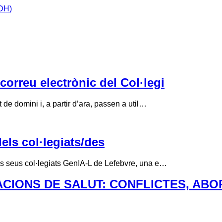
IDH)
correu electrònic del Col·legi
de domini i, a partir d’ara, passen a util…
els col·legiats/des
ls seus col·legiats GenIA-L de Lefebvre, una e…
CIONS DE SALUT: CONFLICTES, ABO