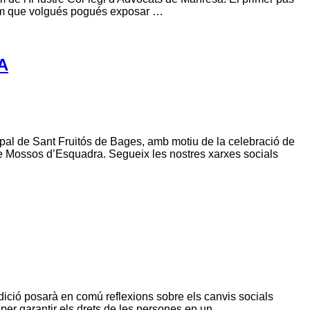
thom que volgués pogués exposar …
A
pal de Sant Fruitós de Bages, amb motiu de la celebració de
de Mossos d’Esquadra. Segueix les nostres xarxes socials
dició posarà en comú reflexions sobre els canvis socials
 per garantir els drets de les persones en un …