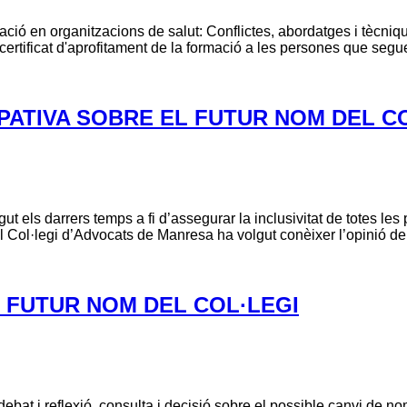
ió en organitzacions de salut: Conflictes, abordatges i tècniques
certificat d'aprofitament de la formació a les persones que segu
PATIVA SOBRE EL FUTUR NOM DEL C
gut els darrers temps a fi d’assegurar la inclusivitat de totes le
l Col·legi d’Advocats de Manresa ha volgut conèixer l’opinió del
L FUTUR NOM DEL COL·LEGI
at i reflexió, consulta i decisió sobre el possible canvi de nom