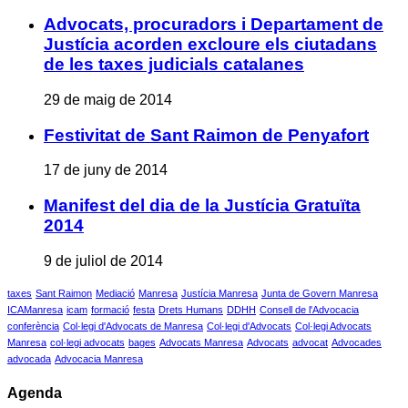
Advocats, procuradors i Departament de
Justícia acorden excloure els ciutadans
de les taxes judicials catalanes
29 de maig de 2014
Festivitat de Sant Raimon de Penyafort
17 de juny de 2014
Manifest del dia de la Justícia Gratuïta
2014
9 de juliol de 2014
taxes
Sant Raimon
Mediació
Manresa
Justícia Manresa
Junta de Govern Manresa
ICAManresa
icam
formació
festa
Drets Humans
DDHH
Consell de l'Advocacia
conferència
Col·legi d'Advocats de Manresa
Col·legi d'Advocats
Col·legi Advocats
Manresa
col·legi advocats
bages
Advocats Manresa
Advocats
advocat
Advocades
advocada
Advocacia Manresa
Agenda