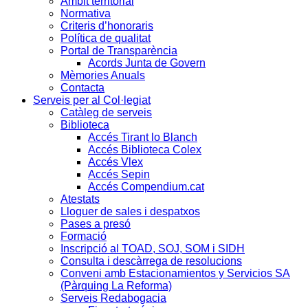
Àmbit territorial
Normativa
Criteris d’honoraris
Política de qualitat
Portal de Transparència
Acords Junta de Govern
Mèmories Anuals
Contacta
Serveis per al Col·legiat
Catàleg de serveis
Biblioteca
Accés Tirant lo Blanch
Accés Biblioteca Colex
Accés Vlex
Accés Sepin
Accés Compendium.cat
Atestats
Lloguer de sales i despatxos
Pases a presó
Formació
Inscripció al TOAD, SOJ, SOM i SIDH
Consulta i descàrrega de resolucions
Conveni amb Estacionamientos y Servicios SA
(Pàrquing La Reforma)
Serveis Redabogacia