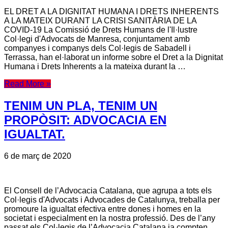
EL DRET A LA DIGNITAT HUMANA I DRETS INHERENTS
A LA MATEIX DURANT LA CRISI SANITÀRIA DE LA
COVID-19 La Comissió de Drets Humans de l'Il·lustre
Col·legi d'Advocats de Manresa, conjuntament amb
companyes i companys dels Col·legis de Sabadell i
Terrassa, han el·laborat un informe sobre el Dret a la Dignitat
Humana i Drets Inherents a la mateixa durant la …
Read More »
TENIM UN PLA, TENIM UN
PROPÒSIT: ADVOCACIA EN
IGUALTAT.
6 de març de 2020
El Consell de l’Advocacia Catalana, que agrupa a tots els
Col·legis d'Advocats i Advocades de Catalunya, treballa per
promoure la igualtat efectiva entre dones i homes en la
societat i especialment en la nostra professió. Des de l’any
passat els Col·legis de l’Advocacia Catalana ja compten