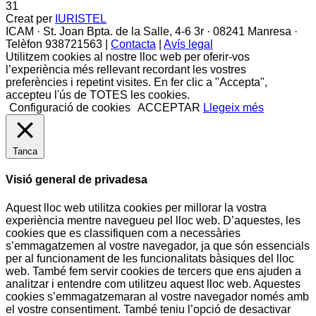
31
Creat per
IURISTEL
ICAM · St. Joan Bpta. de la Salle, 4-6 3r · 08241 Manresa ·
Telèfon 938721563 |
Contacta
|
Avís legal
Utilitzem cookies al nostre lloc web per oferir-vos
l’experiència més rellevant recordant les vostres
preferències i repetint visites. En fer clic a "Accepta",
accepteu l'ús de TOTES les cookies.
Configuració de cookies
ACCEPTAR
Llegeix més
Tanca
Visió general de privadesa
Aquest lloc web utilitza cookies per millorar la vostra
experiència mentre navegueu pel lloc web. D’aquestes, les
cookies que es classifiquen com a necessàries
s’emmagatzemen al vostre navegador, ja que són essencials
per al funcionament de les funcionalitats bàsiques del lloc
web. També fem servir cookies de tercers que ens ajuden a
analitzar i entendre com utilitzeu aquest lloc web. Aquestes
cookies s’emmagatzemaran al vostre navegador només amb
el vostre consentiment. També teniu l’opció de desactivar