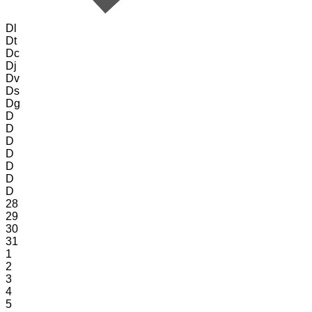
Dl
Dt
Dc
Dj
Dv
Ds
Dg
D
D
D
D
D
D
D
28
29
30
31
1
2
3
4
5