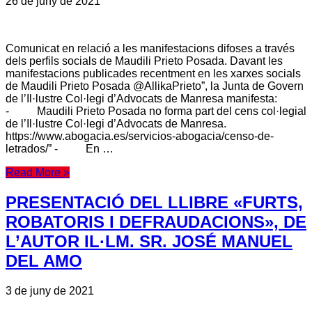
26 de juny de 2021
Comunicat en relació a les manifestacions difoses a través
dels perfils socials de Maudili Prieto Posada. Davant les
manifestacions publicades recentment en les xarxes socials
de Maudili Prieto Posada @AllikaPrieto”, la Junta de Govern
de l’Il·lustre Col·legi d’Advocats de Manresa manifesta:
- Maudili Prieto Posada no forma part del cens col·legial
de l’Il·lustre Col·legi d’Advocats de Manresa.
https://www.abogacia.es/servicios-abogacia/censo-de-
letrados/” - En …
Read More »
PRESENTACIÓ DEL LLIBRE «FURTS,
ROBATORIS I DEFRAUDACIONS», DE
L’AUTOR IL·LM. SR. JOSÉ MANUEL
DEL AMO
3 de juny de 2021