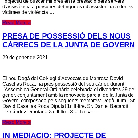
l'objectiu de buscar millores en la prestació dels serveis
d'assistència a persones detingudes i d'assistència a dones
víctimes de violència …
Read More »
PRESA DE POSSESSIÓ DELS NOUS
CÀRRECS DE LA JUNTA DE GOVERN
29 de gener de 2021
El nou Degà del Col·legi d'Advocats de Manresa David
Casellas Roca, ha pres possessió del seu càrrec durant
l'Assemblea General Ordinària celebrada el divendres 29 de
gener, conjuntament amb la renovació parcial de la Junta de
Govern, composada pels següents membres: Degà: Il·lm. Sr.
David Casellas Roca Diputat 1r: Il·ltre. Sr. Daniel Bacardit i
Fernández Diputada 2a: Il·ltre. Sra. Rosa …
Read More »
IN-MEDIACIÓ: PROJECTE DE