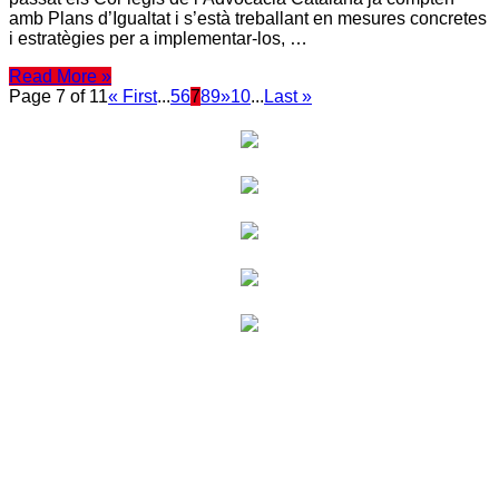
amb Plans d’Igualtat i s’està treballant en mesures concretes
i estratègies per a implementar-los, …
Read More »
Page 7 of 11
« First
...
5
6
7
8
9
»
10
...
Last »