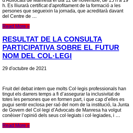
d'Advocats de Manresa el dia 12 de novembre, de 15 h a 19
h. Es lliurarà certificat d'aprofitament de la formació a les
persones que segueixin la jornada, que acreditarà davant
del Centre de …
Read More »
RESULTAT DE LA CONSULTA
PARTICIPATIVA SOBRE EL FUTUR
NOM DEL COL·LEGI
29 d'octubre de 2021
Fruit del debat intern que molts Col·legis professionals han
tingut els darrers temps a fi d’assegurar la inclusivitat de
totes les persones que en formen part, i que cap d’elles es
pugui sentir exclosa per raó del nom de la institució, la Junta
de Govern del Col·legi d’Advocats de Manresa ha volgut
conèixer l’opinió dels seus col·legiats i col·legiades, i …
Read More »