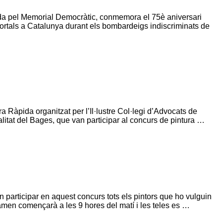
da pel Memorial Democràtic, conmemora el 75è aniversari
ortals a Catalunya durant els bombardeigs indiscriminats de
ra Ràpida organitzat per l’Il·lustre Col·legi d’Advocats de
alitat del Bages, que van participar al concurs de pintura …
r en aquest concurs tots els pintors que ho vulguin
tamen començarà a les 9 hores del matí i les teles es …