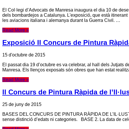
El Col·legi d’Advocats de Manresa inaugura el dia 10 de des
dels bombardejos a Catalunya. L'exposició, que està itineran
les aviacions italiana i alemanya durant la Guerra Civil. …
Read More »
Exposició II Concurs de Pintura Ràpid
15 d'octubre de 2015
El passat dia 19 d’octubre es va celebrar, al hall dels Jutjats 
Manresa. Els llenços exposats són obres que han estat realitzad
Read More »
II Concurs de Pintura Ràpida de l’Il·l
25 de juny de 2015
BASES DEL CONCURS DE PINTURA RÀPIDA DE L’IL·LUSTRE C
sense distinció d’edats ni categories. BASE 2. La data de cele