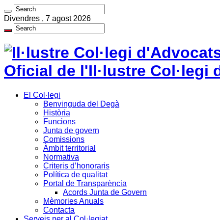
Divendres , 7 agost 2026
Oficial de l'Il·lustre Col·le
El Col·legi
Benvinguda del Degà
Història
Funcions
Junta de govern
Comissions
Àmbit territorial
Normativa
Criteris d’honoraris
Política de qualitat
Portal de Transparència
Acords Junta de Govern
Mèmories Anuals
Contacta
Serveis per al Col·legiat