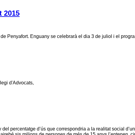
t 2015
de Penyafort. Enguany se celebrarà el dia 3 de juliol i el progr
·legi d'Advocats,
luny del percentatge d’ús que correspondria a la realitat social d
airebé sis milions de persones de més de 15 anys l’entenen, cin