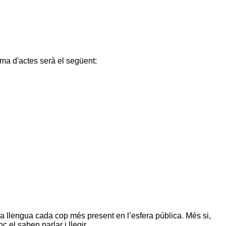
ama d'actes serà el següent:
’una llengua cada cop més present en l’esfera pública. Més si,
c el saben parlar i llegir …