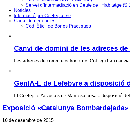
Servei d’Intermediació en Deute de l’Habitatge (S
Notícies
Informació per Col·legiar-se
Canal de denúncies
Codi Ètic i de Bones Pràctiques
Canvi de domini de les adreces de 
Les adreces de correu electrònic del Col·legi han canviat 
GenIA-L de Lefebvre a disposició d
El Col·legi d’Advocats de Manresa posa a disposició de
Exposició «Catalunya Bombardejada»
10 de desembre de 2015