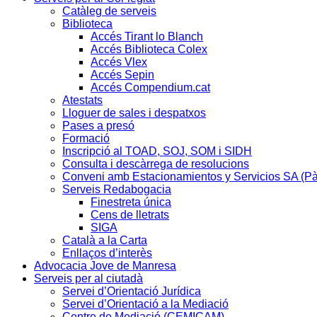
Catàleg de serveis
Biblioteca
Accés Tirant lo Blanch
Accés Biblioteca Colex
Accés Vlex
Accés Sepin
Accés Compendium.cat
Atestats
Lloguer de sales i despatxos
Pases a presó
Formació
Inscripció al TOAD, SOJ, SOM i SIDH
Consulta i descàrrega de resolucions
Conveni amb Estacionamientos y Servicios SA (P
Serveis Redabogacia
Finestreta única
Cens de lletrats
SIGA
Català a la Carta
Enllaços d’interès
Advocacia Jove de Manresa
Serveis per al ciutadà
Servei d’Orientació Jurídica
Servei d’Orientació a la Mediació
Centre de Mediació (CEMICAM)