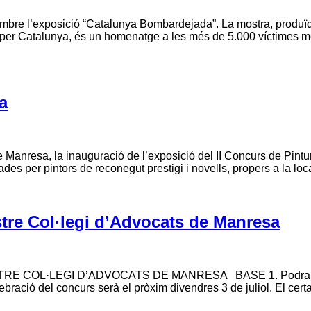
embre l’exposició “Catalunya Bombardejada”. La mostra, produï
t per Catalunya, és un homenatge a les més de 5.000 víctimes m
a
de Manresa, la inauguració de l’exposició del II Concurs de Pintu
es per pintors de reconegut prestigi i novells, propers a la loc
ustre Col·legi d’Advocats de Manresa
OL·LEGI D’ADVOCATS DE MANRESA BASE 1. Podran participa
bració del concurs serà el pròxim divendres 3 de juliol. El cer