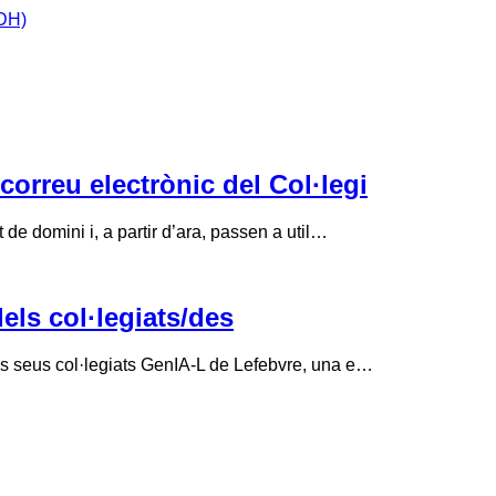
IDH)
correu electrònic del Col·legi
de domini i, a partir d’ara, passen a util…
els col·legiats/des
ls seus col·legiats GenIA-L de Lefebvre, una e…