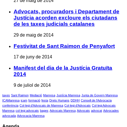
27 de maig de 2014
Advocats, procuradors i Departament de
Justícia acorden excloure els ciutadans
de les taxes judicials catalanes
29 de maig de 2014
Festivitat de Sant Raimon de Penyafort
17 de juny de 2014
Manifest del dia de la Justícia Gratuïta
2014
9 de juliol de 2014
taxes
Sant Raimon
Mediació
Manresa
Justícia Manresa
Junta de Govern Manresa
ICAManresa
icam
formació
festa
Drets Humans
DDHH
Consell de l'Advocacia
conferència
Col·legi d'Advocats de Manresa
Col·legi d'Advocats
Col·legi Advocats
Manresa
col·legi advocats
bages
Advocats Manresa
Advocats
advocat
Advocades
advocada
Advocacia Manresa
Agenda