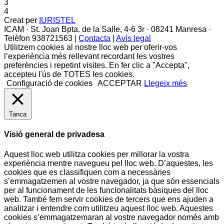
3
4
Creat per
IURISTEL
ICAM · St. Joan Bpta. de la Salle, 4-6 3r · 08241 Manresa ·
Telèfon 938721563 |
Contacta
|
Avís legal
Utilitzem cookies al nostre lloc web per oferir-vos
l’experiència més rellevant recordant les vostres
preferències i repetint visites. En fer clic a "Accepta",
accepteu l'ús de TOTES les cookies.
Configuració de cookies
ACCEPTAR
Llegeix més
Tanca
Visió general de privadesa
Aquest lloc web utilitza cookies per millorar la vostra
experiència mentre navegueu pel lloc web. D’aquestes, les
cookies que es classifiquen com a necessàries
s’emmagatzemen al vostre navegador, ja que són essencials
per al funcionament de les funcionalitats bàsiques del lloc
web. També fem servir cookies de tercers que ens ajuden a
analitzar i entendre com utilitzeu aquest lloc web. Aquestes
cookies s’emmagatzemaran al vostre navegador només amb