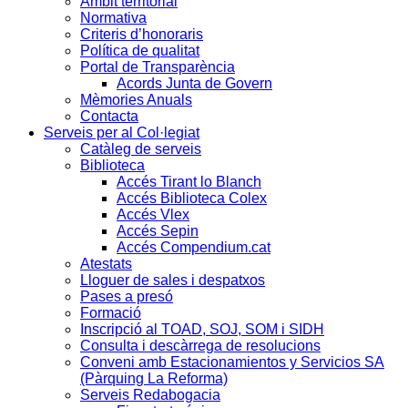
Àmbit territorial
Normativa
Criteris d’honoraris
Política de qualitat
Portal de Transparència
Acords Junta de Govern
Mèmories Anuals
Contacta
Serveis per al Col·legiat
Catàleg de serveis
Biblioteca
Accés Tirant lo Blanch
Accés Biblioteca Colex
Accés Vlex
Accés Sepin
Accés Compendium.cat
Atestats
Lloguer de sales i despatxos
Pases a presó
Formació
Inscripció al TOAD, SOJ, SOM i SIDH
Consulta i descàrrega de resolucions
Conveni amb Estacionamientos y Servicios SA
(Pàrquing La Reforma)
Serveis Redabogacia