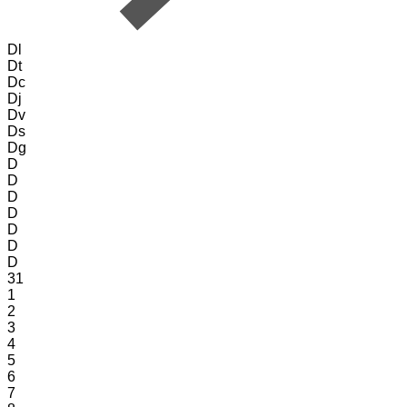
Dl
Dt
Dc
Dj
Dv
Ds
Dg
D
D
D
D
D
D
D
31
1
2
3
4
5
6
7