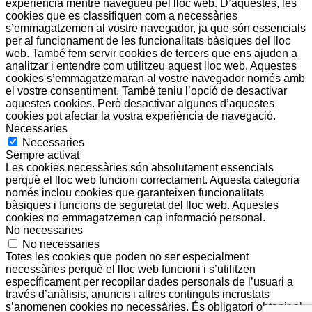
experiència mentre navegueu pel lloc web. D’aquestes, les
cookies que es classifiquen com a necessàries
s’emmagatzemen al vostre navegador, ja que són essencials
per al funcionament de les funcionalitats bàsiques del lloc
web. També fem servir cookies de tercers que ens ajuden a
analitzar i entendre com utilitzeu aquest lloc web. Aquestes
cookies s’emmagatzemaran al vostre navegador només amb
el vostre consentiment. També teniu l’opció de desactivar
aquestes cookies. Però desactivar algunes d’aquestes
cookies pot afectar la vostra experiència de navegació.
Necessaries
Necessaries
Sempre activat
Les cookies necessàries són absolutament essencials
perquè el lloc web funcioni correctament. Aquesta categoria
només inclou cookies que garanteixen funcionalitats
bàsiques i funcions de seguretat del lloc web. Aquestes
cookies no emmagatzemen cap informació personal.
No necessaries
No necessaries
Totes les cookies que poden no ser especialment
necessàries perquè el lloc web funcioni i s’utilitzen
específicament per recopilar dades personals de l’usuari a
través d’anàlisis, anuncis i altres continguts incrustats
s’anomenen cookies no necessàries. És obligatori obtenir el