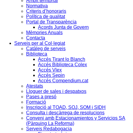
Àmbit territorial
Normativa
Criteris d’honoraris
Política de qualitat
Portal de Transparència
Acords Junta de Govern
Mèmories Anuals
Contacta
Serveis per al Col·legiat
Catàleg de serveis
Biblioteca
Accés Tirant lo Blanch
Accés Biblioteca Colex
Accés Vlex
Accés Sepin
Accés Compendium.cat
Atestats
Lloguer de sales i despatxos
Pases a presó
Formació
Inscripció al TOAD, SOJ, SOM i SIDH
Consulta i descàrrega de resolucions
Conveni amb Estacionamientos y Servicios SA
(Pàrquing La Reforma)
Serveis Redabogacia