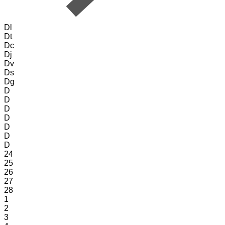
Dl
Dt
Dc
Dj
Dv
Ds
Dg
D
D
D
D
D
D
D
24
25
26
27
28
1
2
3