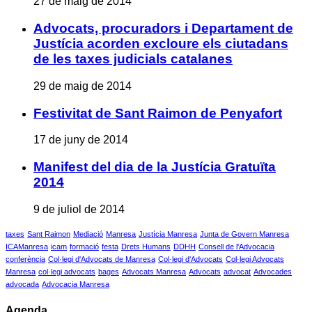
27 de maig de 2014
Advocats, procuradors i Departament de
Justícia acorden excloure els ciutadans
de les taxes judicials catalanes
29 de maig de 2014
Festivitat de Sant Raimon de Penyafort
17 de juny de 2014
Manifest del dia de la Justícia Gratuïta
2014
9 de juliol de 2014
taxes
Sant Raimon
Mediació
Manresa
Justícia Manresa
Junta de Govern Manresa
ICAManresa
icam
formació
festa
Drets Humans
DDHH
Consell de l'Advocacia
conferència
Col·legi d'Advocats de Manresa
Col·legi d'Advocats
Col·legi Advocats
Manresa
col·legi advocats
bages
Advocats Manresa
Advocats
advocat
Advocades
advocada
Advocacia Manresa
Agenda