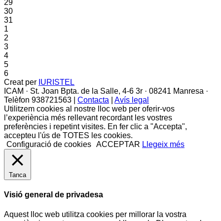
29
30
31
1
2
3
4
5
6
Creat per
IURISTEL
ICAM · St. Joan Bpta. de la Salle, 4-6 3r · 08241 Manresa ·
Telèfon 938721563 |
Contacta
|
Avís legal
Utilitzem cookies al nostre lloc web per oferir-vos
l’experiència més rellevant recordant les vostres
preferències i repetint visites. En fer clic a "Accepta",
accepteu l'ús de TOTES les cookies.
Configuració de cookies
ACCEPTAR
Llegeix més
Tanca
Visió general de privadesa
Aquest lloc web utilitza cookies per millorar la vostra